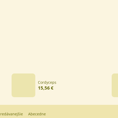
Cordyceps
15,56 €
redávanejšie
Abecedne