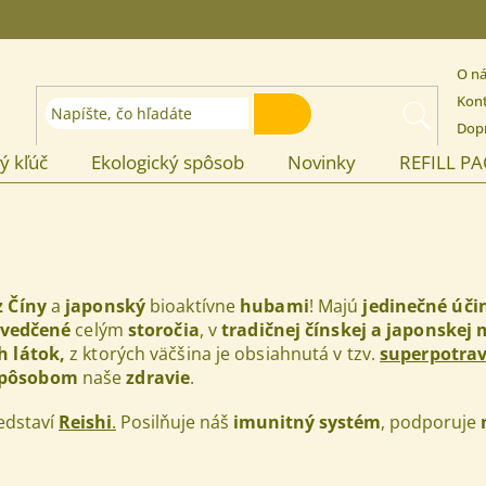
O n
Kon
HĽADAŤ
Dopr
ý kľúč
Ekologický spôsob
Novinky
REFILL P
z Číny
a
japonský
bioaktívne
hubami
! Majú
jedinečné
úči
vedčené
celým
storočia
, v
tradičnej čínskej a japonskej
ch
látok,
z ktorých väčšina je obsiahnutá v tzv.
superpotrav
spôsobom
naše
zdravie
.
redstaví
Reishi
.
Posilňuje náš
imunitný systém
, podporuje