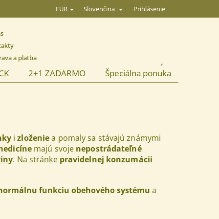
Prihlásenie
EUR
Slovenčina
ás
takty
ava a platba
NÁKUPNÝ
ACK
2+1 ZADARMO
Špeciálna ponuka
KOŠÍK
nky
i
zloženie
a pomaly sa stávajú známymi
 medicíne
majú svoje
nepostrádateľné
iny
. Na stránke
pravidelnej konzumácii
normálnu funkciu obehového systému
a