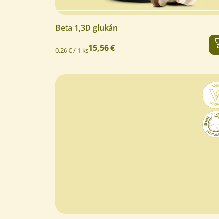
Beta 1,3D glukán
15,56 €
Jednotková
0,26 € / 1 ks
cena:
Priemerné
hodnotenie
produktu
je
5,0