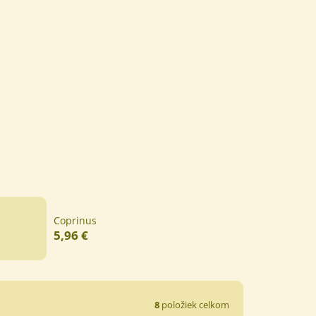
Coprinus
5,96 €
8
položiek celkom