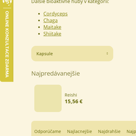
Ďalšie bioaktívne huby v kategórii:
Cordyceps
Chaga
Maitake
Shiitake
Kapsule
Najpredávanejšie
Reishi
15,56 €
R
a
Odporúčame
Najlacnejšie
Najdrahšie
Najp