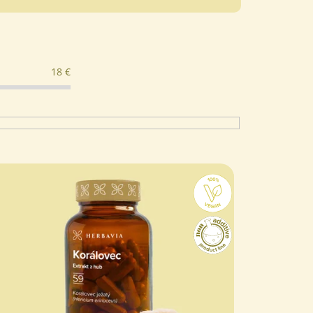
herbavia.cz - Chat
18
€