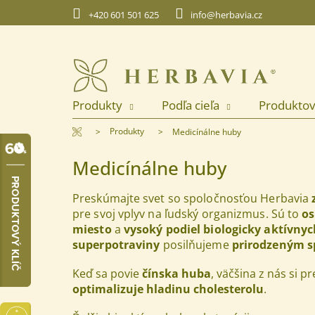
Prejsť
+420 601 501 625
info@herbavia.cz
na
obsah
Produkty
Podľa cieľa
Produktov
Domov
Produkty
Medicínálne huby
Medicínálne huby
Preskúmajte svet so spoločnosťou Herbavia
pre svoj vplyv na ľudský organizmus. Sú to
os
miesto
a
vysoký podiel biologicky aktívny
superpotraviny
posilňujeme
prirodzeným 
Keď sa povie
čínska huba
, väčšina z nás si p
optimalizuje
hladinu cholesterolu
.