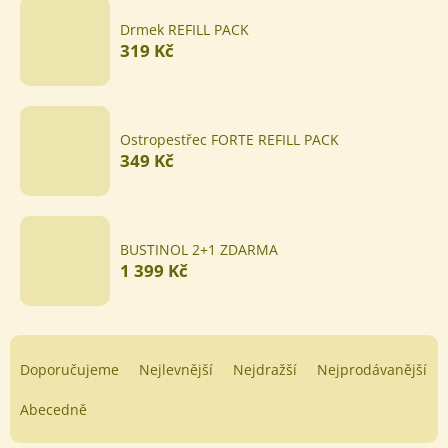
Drmek REFILL PACK
319 Kč
Ostropestřec FORTE REFILL PACK
349 Kč
BUSTINOL 2+1 ZDARMA
1 399 Kč
Ř
a
Doporučujeme
Nejlevnější
Nejdražší
Nejprodávanější
z
e
Abecedně
n