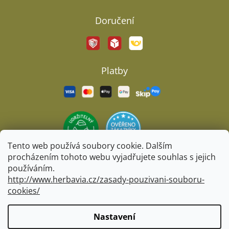
Doručení
Platby
Tento web používá soubory cookie. Dalším
procházením tohoto webu vyjadřujete souhlas s jejich
používáním.
http://www.herbavia.cz/zasady-pouzivani-souboru-
cookies/
Vytvořil Shoptet
&
BARTS
Nastavení