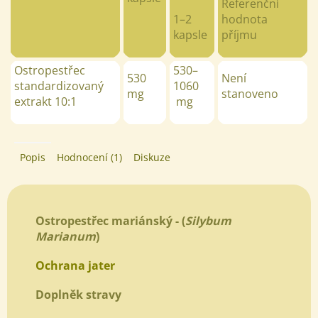
Referenční
1
–
2
hodnota
kapsle
příjmu
Ostropestřec
530
–
530
Není
standardizovaný
1060
mg
stanoveno
extrakt 10:1
mg
Popis
Hodnocení (1)
Diskuze
Ostropestřec mariánský -
(
Silybum
Marianum
)
Ochrana jater
Doplněk stravy