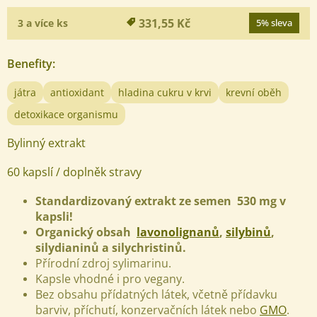
331,55 Kč
3 a více ks
5% sleva
Benefity
:
játra
antioxidant
hladina cukru v krvi
krevní oběh
detoxikace organismu
Bylinný extrakt
60 kapslí / doplněk stravy
Standardizovaný extrakt ze semen 530 mg v
kapsli!
Organický obsah
lavonolignanů
,
silybinů
,
silydianinů a silychristinů.
Přírodní zdroj sylimarinu.
Kapsle vhodné i pro vegany.
Bez obsahu přídatných látek, včetně přídavku
barviv, příchutí, konzervačních látek nebo
GMO
.