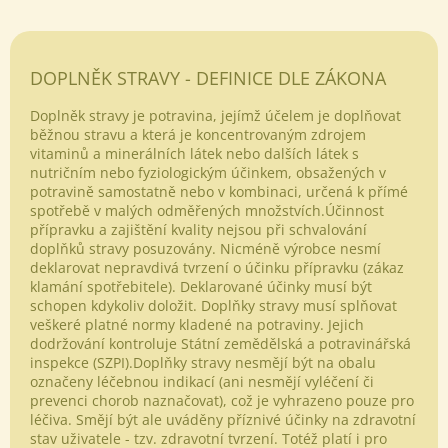
DOPLNĚK STRAVY - DEFINICE DLE ZÁKONA
Doplněk stravy je potravina, jejímž účelem je doplňovat
běžnou stravu a která je koncentrovaným zdrojem
vitaminů a minerálních látek nebo dalších látek s
nutričním nebo fyziologickým účinkem, obsažených v
potravině samostatně nebo v kombinaci, určená k přímé
spotřebě v malých odměřených množstvích.Účinnost
přípravku a zajištění kvality nejsou při schvalování
doplňků stravy posuzovány. Nicméně výrobce nesmí
deklarovat nepravdivá tvrzení o účinku přípravku (zákaz
klamání spotřebitele). Deklarované účinky musí být
schopen kdykoliv doložit. Doplňky stravy musí splňovat
veškeré platné normy kladené na potraviny. Jejich
dodržování kontroluje Státní zemědělská a potravinářská
Odeslat
inspekce (SZPI).Doplňky stravy nesmějí být na obalu
označeny léčebnou indikací (ani nesmějí vyléčení či
Powered by chaterimo
prevenci chorob naznačovat), což je vyhrazeno pouze pro
léčiva. Smějí být ale uváděny příznivé účinky na zdravotní
stav uživatele - tzv. zdravotní tvrzení. Totéž platí i pro