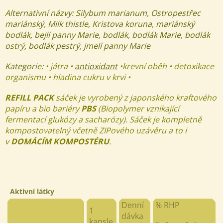
Alternativní názvy: Silybum marianum, Ostropestřec
mariánský, Milk thistle, Kristova koruna, mariánský
bodlák, bejlí panny Marie, bodlák, bodlák Marie, bodlák
ostrý, bodlák pestrý, jmelí panny Marie
Kategorie:
• játra •
antioxidant
•krevní oběh • detoxikace
organismu • hladina cukru v krvi •
REFILL PACK
sáček je vyrobený z japonského kraftového
papíru a bio bariéry
PBS
(Biopolymer vznikající
fermentací glukózy a sacharózy). Sáček je kompletně
kompostovatelný včetně ZIPového uzávěru a to i
v
DOMÁCÍM KOMPOSTÉRU
.
Aktivní látky
Denní
% RHP
1
dávka
kapsle