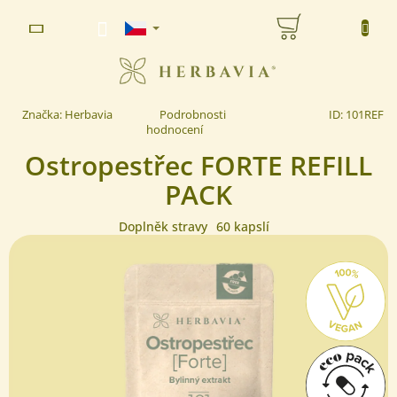
Přejít
NÁKUPNÍ
na
www.herbavia.cz - Chat
obsah
KOŠÍK
Průměrné
Značka:
Herbavia
Podrobnosti
ID:
101REF
hodnocení
hodnocení
produktu
Ostropestřec FORTE REFILL
je
5,0
z 5
PACK
hvězdiček.
Doplněk stravy
60 kapslí