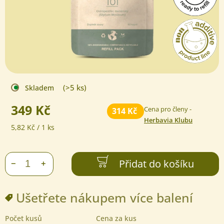
(>5 ks)
Skladem
349 Kč
Cena pro členy -
314 Kč
Herbavia Klubu
Měrná
5,82 Kč / 1 ks
cena:
Přidat do košíku
+
−
Ušetřete nákupem více balení
Počet kusů
Cena za kus