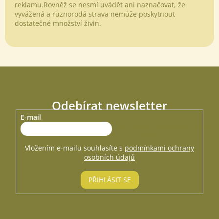
reklamu.Rovněž se nesmí uvádět ani naznačovat, že
vyvážená a různorodá strava nemůže poskytnout
dostatečné množství živin.
Odebírat newsletter
E-mail
Vložte svůj e-mail a my vám budeme zasílat informace o nových
produktech na našem e-shopu.
Vložením e-mailu souhlasíte s
podmínkami ochrany
osobních údajů
PŘIHLÁSIT SE