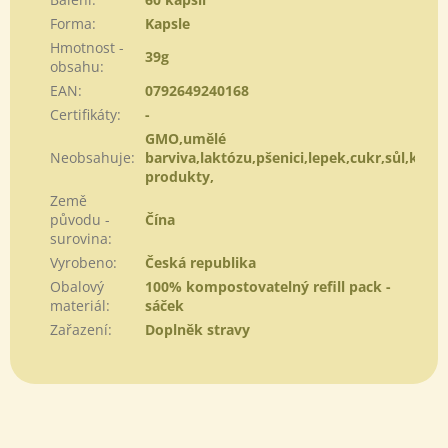
Forma
:
Kapsle
Hmotnost -
39g
obsahu
:
EAN
:
0792649240168
Certifikáty
:
-
GMO,umělé
Neobsahuje
:
barviva,laktózu,pšenici,lepek,cukr,sůl,kvasn
produkty,
Země
původu -
Čína
surovina
:
Vyrobeno
:
Česká republika
Obalový
100% kompostovatelný refill pack -
materiál
:
sáček
Zařazení
:
Doplněk stravy