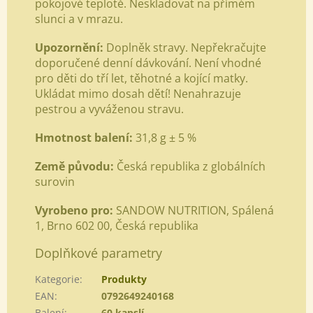
pokojové teplotě. Neskladovat na přímém
slunci a v mrazu.
Upozornění:
Doplněk stravy. Nepřekračujte
doporučené denní dávkování. Není vhodné
pro děti do tří let, těhotné a kojící matky.
Ukládat mimo dosah dětí! Nenahrazuje
pestrou a vyváženou stravu.
Hmotnost balení:
31,8 g ± 5 %
Země původu:
Česká republika z globálních
surovin
Vyrobeno pro:
SANDOW NUTRITION, Spálená
1, Brno 602 00, Česká republika
Doplňkové parametry
Kategorie
:
Produkty
EAN
:
0792649240168
Balení
:
60 kapslí