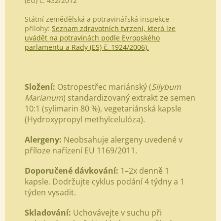
(EU) č. 432/2012
Státní zemědělská a potravinářská inspekce –
přílohy:
Seznam zdravotních tvrzení, která lze
uvádět na potravinách podle Evropského
parlamentu a Rady (ES) č. 1924/2006).
Složení:
Ostropestřec mariánský (
Silybum
Marianum
) standardizovaný extrakt ze semen
10:1 (sylimarin 80 %),
vegetariánská kapsle
(Hydroxypropyl methylcelulóza).
Alergeny:
Neobsahuje alergeny uvedené v
příloze nařízení EU 1169/2011.
Doporučené dávkování:
1
–
2x denně 1
kapsle. Dodržujte cyklus podání 4 týdny a 1
týden vysadit.
Skladování:
Uchovávejte v suchu při