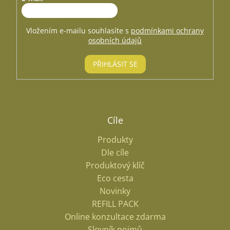
p
Vložte svůj e-mail a my vám budeme zasílat informace o nových
r
produktech na našem e-shopu.
v
Vložením e-mailu souhlasíte s
podmínkami ochrany
k
osobních údajů
y
v
PŘIHLÁSIT SE
ý
p
i
s
u
Cíle
Produkty
Dle cíle
Produktový klíč
Eco cesta
Novinky
REFILL PACK
Online konzultace zdarma
Slovník pojmů