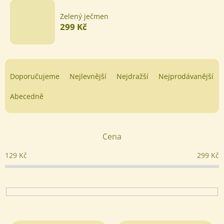
Zelený ječmen
299 Kč
Ř
a
Doporučujeme
Nejlevnější
Nejdražší
Nejprodávanější
z
e
Abecedně
n
í
p
Cena
r
o
129
Kč
299
Kč
d
u
k
t
ů
V