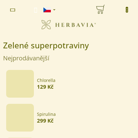
Přejít
NÁKUPNÍ
na
www.herbavia.cz - Chat
obsah
KOŠÍK
Zelené superpotraviny
Nejprodávanější
Chlorella
129 Kč
Spirulina
299 Kč