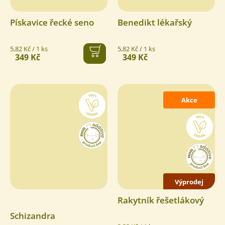
Pískavice řecké seno
Benedikt lékařský
Měrná
Měrná
5,82 Kč / 1 ks
5,82 Kč / 1 ks
349 Kč
349 Kč
cena:
cena:
Akce
Výprodej
Rakytník řešetlákový
Schizandra