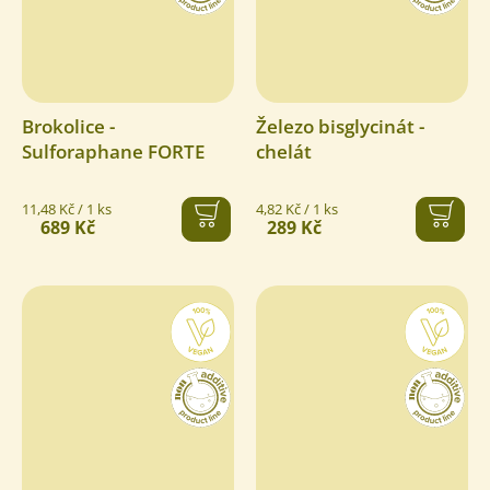
Brokolice -
Železo bisglycinát -
Sulforaphane FORTE
chelát
Měrná
Měrná
11,48 Kč / 1 ks
4,82 Kč / 1 ks
689 Kč
289 Kč
cena:
cena: