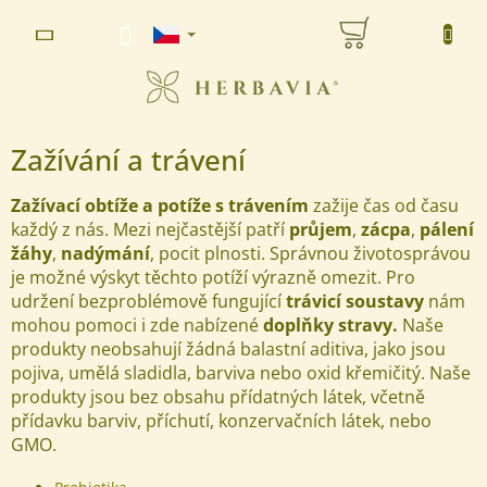
Přejít
NÁKUPNÍ
na
www.herbavia.cz - Chat
obsah
KOŠÍK
Zažívání a trávení
Zažívací obtíže a potíže s trávením
zažije čas od času
každý z nás. Mezi nejčastější patří
průjem
,
zácpa
,
pálení
žáhy
,
nadýmání
, pocit plnosti.
Správnou životosprávou
je možné výskyt těchto potíží výrazně omezit. Pro
udržení bezproblémově fungující
trávicí soustavy
nám
mohou pomoci i zde nabízené
doplňky stravy.
Naše
produkty neobsahují žádná balastní aditiva, jako jsou
pojiva, umělá sladidla, barviva nebo oxid křemičitý. Naše
produkty jsou bez obsahu přídatných látek, včetně
přídavku barviv, příchutí, konzervačních látek, nebo
GMO.