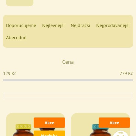
Ř
a
Doporučujeme
Nejlevnější
Nejdražší
Nejprodávanější
z
e
Abecedně
n
í
p
Cena
r
o
129
Kč
779
Kč
d
u
k
t
ů
V
ý
Akce
Akce
p
i
Novinka