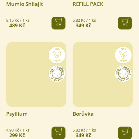
Mumio Shilajit
REFILL PACK
Měrná
Měrná
8,15 Kč / 1 ks
5,82 Kč / 1 ks
489 Kč
349 Kč
cena:
cena:
Psyllium
Borůvka
Měrná
Měrná
4,98 Kč / 1 ks
5,82 Kč / 1 ks
299 Kč
349 Kč
cena:
cena: