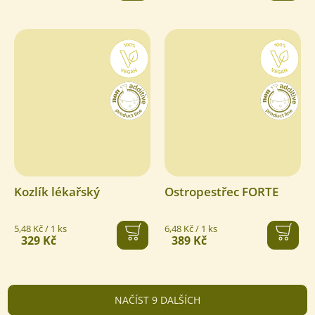
Kozlík lékařský
Ostropestřec FORTE
Měrná
Měrná
5,48 Kč / 1 ks
6,48 Kč / 1 ks
329 Kč
389 Kč
cena:
cena:
NAČÍST 9 DALŠÍCH