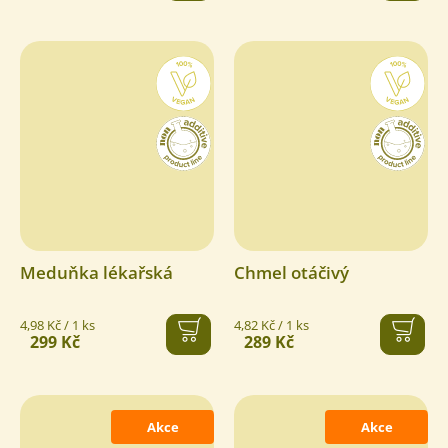
Meduňka lékařská
Chmel otáčivý
Měrná
Měrná
4,98 Kč / 1 ks
4,82 Kč / 1 ks
299 Kč
289 Kč
cena:
cena:
Akce
Akce