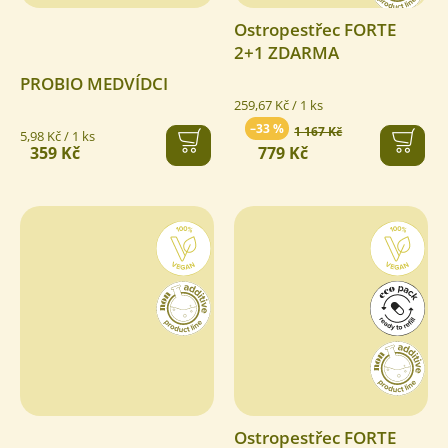
Ostropestřec FORTE
2+1 ZDARMA
PROBIO MEDVÍDCI
Měrná
259,67 Kč / 1 ks
cena:
–33 %
1 167 Kč
Měrná
5,98 Kč / 1 ks
359 Kč
779 Kč
cena:
Ostropestřec FORTE