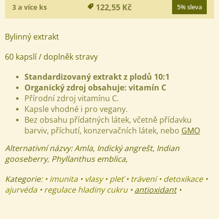
122,55 Kč
3 a více ks
5% sleva
Bylinný extrakt
60 kapslí / doplněk stravy
Standardizovaný extrakt z plodů 10:1
Organický zdroj obsahuje: vitamín C
Přírodní zdroj vitamínu C.
Kapsle vhodné i pro vegany.
Bez obsahu přídatných látek, včetně přídavku
barviv, příchutí, konzervačních látek, nebo
GMO
Alternativní názvy:
Amla, Indický angrešt,
Indian
gooseberry
Phyllanthus emblica,
,
Kategorie:
• imunita • vlasy • pleť • trávení • detoxikace •
ajurvéda • regulace hladiny cukru •
antioxidant
•