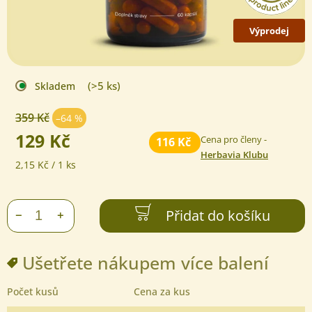
Výprodej
(>5 ks)
Skladem
359 Kč
–64 %
129 Kč
Cena pro členy -
116 Kč
Herbavia Klubu
Měrná
2,15 Kč / 1 ks
cena:
Přidat do košíku
+
−
Ušetřete nákupem více balení
Počet kusů
Cena za kus