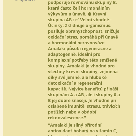
podporuje rovnováhu skupiny B,
která často čelí hormonálním
výkyvům a únavě. 🩸 Krevní
skupina AB : ✅ Velmi vhodné -
Účinky: Zklidňuje organismus,
posiluje obranyschopnost, snižuje
oxidační stres, pomáhá při únavě
a hormonální nerovnováze.
Amalaki působí regeneračně a
adaptogenně, ideální pro
komplexní potřeby této smíšené
skupiny. Amalaki je vhodné pro
všechny krevní skupiny, zejména
díky své jemné, ale hluboké
detoxikační a regenerační
kapacitě. Nejvíce benefitů přináší
skupinám A a AB, ale i skupiny 0 a
B jej dobře snášejí. Je vhodné při
oslabené imunitě, stresu, trávicích
potížích nebo v období
rekonvalescence."
"Amalaki je silný přírodní
antioxidant bohatý na vitamín C,