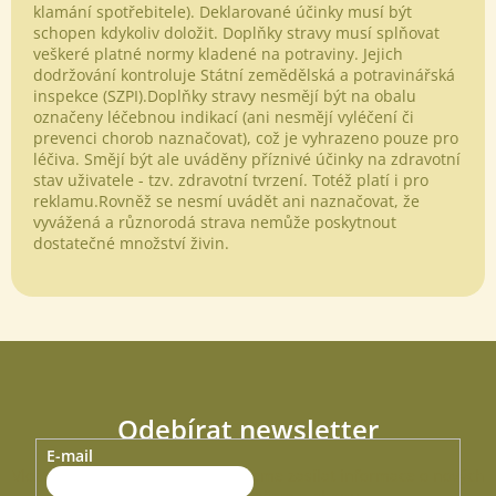
klamání spotřebitele). Deklarované účinky musí být
schopen kdykoliv doložit. Doplňky stravy musí splňovat
Odeslat
veškeré platné normy kladené na potraviny. Jejich
dodržování kontroluje Státní zemědělská a potravinářská
Powered by chaterimo
inspekce (SZPI).Doplňky stravy nesmějí být na obalu
označeny léčebnou indikací (ani nesmějí vyléčení či
prevenci chorob naznačovat), což je vyhrazeno pouze pro
léčiva. Smějí být ale uváděny příznivé účinky na zdravotní
stav uživatele - tzv. zdravotní tvrzení. Totéž platí i pro
reklamu.Rovněž se nesmí uvádět ani naznačovat, že
vyvážená a různorodá strava nemůže poskytnout
dostatečné množství živin.
Odebírat newsletter
E-mail
Vložte svůj e-mail a my vám budeme zasílat informace o nových