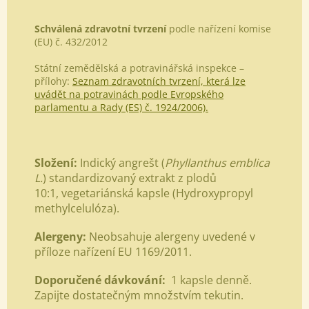
Schválená zdravotní tvrzení
podle nařízení komise
(EU) č. 432/2012
Státní zemědělská a potravinářská inspekce –
přílohy:
Seznam zdravotních tvrzení, která lze
uvádět na potravinách podle Evropského
parlamentu a Rady (ES) č. 1924/2006).
Složení:
Indický angrešt (
Phyllanthus emblica
L.
) standardizovaný extrakt z plodů
10:1,
vegetariánská kapsle (Hydroxypropyl
methylcelulóza).
Alergeny:
Neobsahuje alergeny uvedené v
příloze nařízení EU 1169/2011.
Doporučené dávkování:
1
kapsle denně.
Zapijte dostatečným množstvím tekutin.