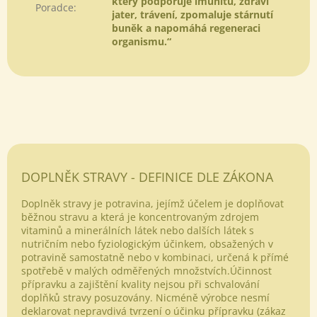
který podporuje imunitu, zdraví
Poradce
:
jater, trávení, zpomaluje stárnutí
buněk a napomáhá regeneraci
organismu.“
DOPLNĚK STRAVY - DEFINICE DLE ZÁKONA
Doplněk stravy je potravina, jejímž účelem je doplňovat
běžnou stravu a která je koncentrovaným zdrojem
vitaminů a minerálních látek nebo dalších látek s
nutričním nebo fyziologickým účinkem, obsažených v
potravině samostatně nebo v kombinaci, určená k přímé
spotřebě v malých odměřených množstvích.Účinnost
přípravku a zajištění kvality nejsou při schvalování
doplňků stravy posuzovány. Nicméně výrobce nesmí
deklarovat nepravdivá tvrzení o účinku přípravku (zákaz