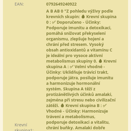
EAN
:
0792649240922
A B AB 0 "Z pohledu výživy podle
krevních skupin: 🩸 Krevní skupina
0 : ✅ Doporučeno - Účinky:
Podporuje imunitu a detoxikaci,
pomáhá snižovat překyselení
organismu, zlepšuje hojení a
chrání před stresem. Vysoký
obsah antioxidantů a vitamínu C
je ideální pro vysoce aktivní
metabolismus skupiny 0. 🩸 Krevní
skupina A : ✅ Velmi vhodné -
Účinky: Uklidňuje trávicí trakt,
podporuje játra, posiluje imunitu
a harmonizuje hormonální
systém. Skupina A těží z
protizánětlivých účinků amalaki,
zejména při stresu nebo civilizační
zátěži. 🩸 Krevní skupina B : ✅
Vhodné - Účinky: Harmonizuje
trávení a metabolismus,
podporuje detoxikaci a vitalitu,
Krevní
chrání buňky. Amalaki dobře
skupina1
: