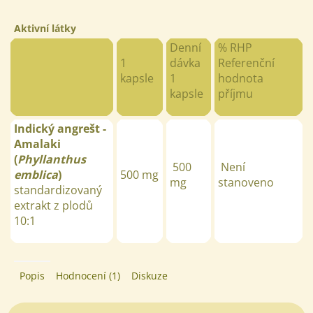
Aktivní látky
Denní
% RHP
1
dávka
Referenční
kapsle
1
hodnota
kapsle
příjmu
Indický angrešt -
Amalaki
(
Phyllanthus
500
Není
emblica
)
500
mg
mg
stanoveno
standardizovaný
extrakt z plodů
10:1
Popis
Hodnocení (1)
Diskuze