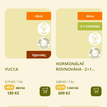
Akce
Akce
2+1 ZDARMA
Výprodej
HORMONÁLNÍ
YUCCA
ROVNOVÁHA - 2+1
ZDARMA
Měrná
Měrná
3,15 Kč / 1 ks
3,88 Kč / 1 ks
cena:
cena:
–48 %
–33 %
369 Kč
1 047 Kč
189 Kč
699 Kč