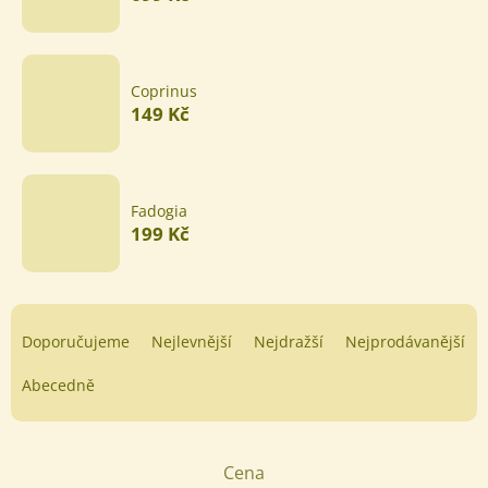
Coprinus
149 Kč
Fadogia
199 Kč
Ř
a
Doporučujeme
Nejlevnější
Nejdražší
Nejprodávanější
z
e
Abecedně
n
í
p
Cena
r