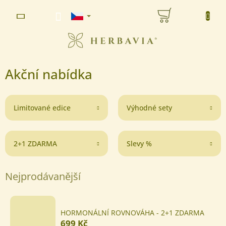
Přejít
NÁKUPNÍ
na
www.herbavia.cz - Chat
obsah
KOŠÍK
Akční nabídka
Limitované edice
Výhodné sety
2+1 ZDARMA
Slevy %
Nejprodávanější
HORMONÁLNÍ ROVNOVÁHA - 2+1 ZDARMA
699 Kč