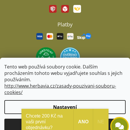
Platby
Tento web používá soubory cookie. Dalším
procházením tohoto webu vyjadřujete souhlas s jejich
používáním.
http://www.herbavia.cz/zasady-pouzivani-souboru-
cookies/
Vytvořil Shoptet
&
BARTS
Nastavení
Chcete 200 Kč na
Copyright 2026
Herbavia.cz
. Všechna práva vyhrazena.
vaši první
ANO
NE
Souhlasím
Upravit nastavení cookies
objednávku?