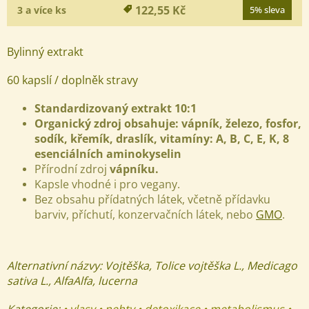
122,55 Kč
3 a více ks
5% sleva
Bylinný extrakt
60 kapslí / doplněk stravy
Standardizovaný extrakt 10:1
Organický zdroj obsahuje:
vápník, železo, fosfor,
sodík, křemík, draslík, vitamíny: A, B, C, E, K, 8
esenciálních aminokyselin
Přírodní zdroj
v
ápníku.
Kapsle vhodné i pro vegany.
Bez obsahu přídatných látek, včetně přídavku
barviv, příchutí, konzervačních látek, nebo
GMO
.
Alternativní názvy:
Vojtěška, Tolice vojtěška L., Medicago
sativa L., AlfaAlfa, lucerna
Kategorie:
• vlasy • nehty • detoxikace • metabolismus •