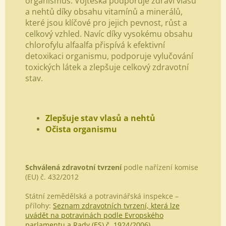
organismus.
Vojtěška podporuje zdraví vlasů
a nehtů díky obsahu vitamínů a minerálů,
které jsou klíčové pro jejich pevnost, růst a
celkový vzhled. Navíc díky vysokému obsahu
chlorofylu alfaalfa přispívá k efektivní
detoxikaci organismu, podporuje vylučování
toxických látek a zlepšuje celkový zdravotní
stav.
Zlepšuje stav vlasů a nehtů
Očista organismu
Schválená zdravotní tvrzení
podle nařízení komise
(EU) č. 432/2012
Státní zemědělská a potravinářská inspekce –
přílohy:
Seznam zdravotních tvrzení, která lze
uvádět na potravinách podle Evropského
parlamentu a Rady (ES) č. 1924/2006).