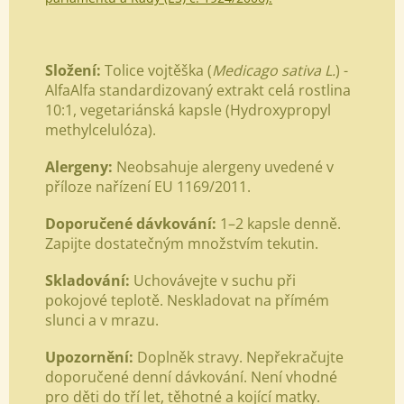
Složení:
Tolice vojtěška (
Medicago sativa L.
) -
AlfaAlfa standardizovaný extrakt celá rostlina
10:1,
vegetariánská kapsle (Hydroxypropyl
methylcelulóza).
Alergeny:
Neobsahuje alergeny uvedené v
příloze nařízení EU 1169/2011.
Doporučené dávkování:
1–2 kapsle denně.
Zapijte dostatečným množstvím tekutin.
Skladování:
Uchovávejte v suchu při
pokojové teplotě. Neskladovat na přímém
slunci a v mrazu.
Upozornění:
Doplněk stravy. Nepřekračujte
doporučené denní dávkování. Není vhodné
pro děti do tří let, těhotné a kojící matky.