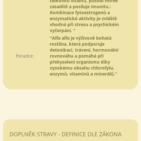
celkovou vitalitu, působí mírně
zásaditě a posiluje imunitu.:
Kombinace fytoestrogenů a
enzymatické aktivity je zvláště
vhodná při stresu a psychickém
vyčerpání. "
"Alfa alfa je výživově bohatá
rostlina, která podporuje
detoxikaci, trávení, hormonální
Poradce
:
rovnováhu a pomáhá při
překyselení organismu díky
vysokému obsahu chlorofylu,
enzymů, vitamínů a minerálů.“
DOPLNĚK STRAVY - DEFINICE DLE ZÁKONA