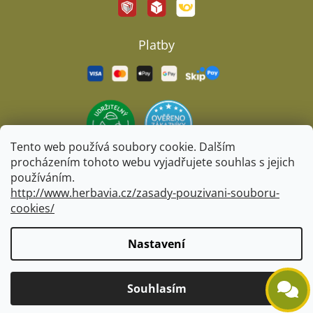
Platby
Tento web používá soubory cookie. Dalším
procházením tohoto webu vyjadřujete souhlas s jejich
používáním.
http://www.herbavia.cz/zasady-pouzivani-souboru-
cookies/
Vytvořil Shoptet
&
BARTS
Nastavení
Copyright 2026
Herbavia.cz
. Všechna práva vyhrazena.
Souhlasím
Upravit nastavení cookies