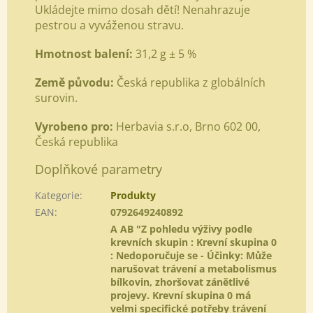
Ukládejte mimo dosah dětí! Nenahrazuje
pestrou a vyváženou stravu.
Hmotnost balení:
31,2 g ± 5 %
Země původu:
Česká republika z globálních
surovin.
Vyrobeno pro:
Herbavia s.r.o, Brno 602 00,
Česká republika
Doplňkové parametry
Kategorie
:
Produkty
EAN
:
0792649240892
A AB "Z pohledu výživy podle
krevních skupin : Krevní skupina 0
: Nedoporučuje se - Účinky: Může
narušovat trávení a metabolismus
bílkovin, zhoršovat zánětlivé
projevy. Krevní skupina 0 má
velmi specifické potřeby trávení