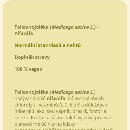
Tolice vojtěška (
Medicago sativa L.
) -
AlfaAlfa
Normální stav vlasů a nehtů
Doplněk stravy
​100 % vegan
Tolice vojtěška
(
Medicago sativa L.
),
nazývaná také
AlfaAlfa
má vysoký obsah
chlorofylu, vitamínů A, C, E a K a důležitých
minerálů jako jsou vápník, draslík, fosfor a
železo. Proto se již po staletí využívá pro své
blahodárné účinky na lidský