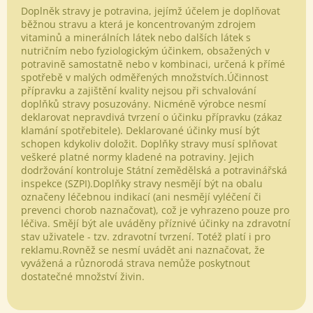
Doplněk stravy je potravina, jejímž účelem je doplňovat
běžnou stravu a která je koncentrovaným zdrojem
vitaminů a minerálních látek nebo dalších látek s
nutričním nebo fyziologickým účinkem, obsažených v
potravině samostatně nebo v kombinaci, určená k přímé
spotřebě v malých odměřených množstvích.Účinnost
přípravku a zajištění kvality nejsou při schvalování
doplňků stravy posuzovány. Nicméně výrobce nesmí
Odeslat
deklarovat nepravdivá tvrzení o účinku přípravku (zákaz
klamání spotřebitele). Deklarované účinky musí být
Powered by chaterimo
schopen kdykoliv doložit. Doplňky stravy musí splňovat
veškeré platné normy kladené na potraviny. Jejich
dodržování kontroluje Státní zemědělská a potravinářská
inspekce (SZPI).Doplňky stravy nesmějí být na obalu
označeny léčebnou indikací (ani nesmějí vyléčení či
prevenci chorob naznačovat), což je vyhrazeno pouze pro
léčiva. Smějí být ale uváděny příznivé účinky na zdravotní
stav uživatele - tzv. zdravotní tvrzení. Totéž platí i pro
reklamu.Rovněž se nesmí uvádět ani naznačovat, že
vyvážená a různorodá strava nemůže poskytnout
dostatečné množství živin.