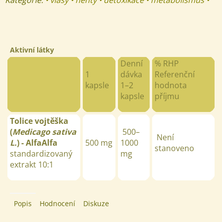
Aktivní látky
Denní
% RHP
1
dávka
Referenční
kapsle
1
–
2
hodnota
kapsle
příjmu
Tolice vojtěška
(
Medicago sativa
500
–
Není
L.
) - AlfaAlfa
500
mg
1000
stanoveno
standardizovaný
mg
extrakt 10:1
Popis
Hodnocení
Diskuze