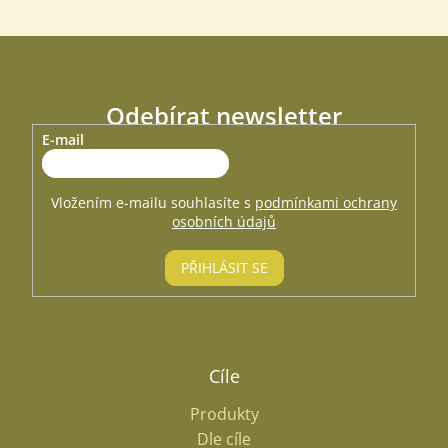
Odebírat newsletter
E-mail
Vložte svůj e-mail a my vám budeme zasílat informace o nových
produktech na našem e-shopu.
Vložením e-mailu souhlasíte s
podmínkami ochrany
osobních údajů
PŘIHLÁSIT SE
Cíle
Produkty
Dle cíle