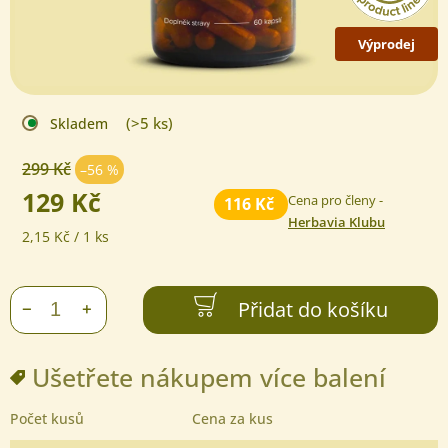
Výprodej
(>5 ks)
Skladem
299 Kč
–56 %
129 Kč
Cena pro členy -
116 Kč
Herbavia Klubu
Měrná
2,15 Kč / 1 ks
cena:
Přidat do košíku
+
−
Ušetřete nákupem více balení
Počet kusů
Cena za kus