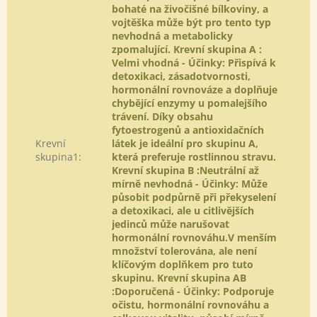
bohaté na živočišné bílkoviny, a
vojtěška může být pro tento typ
nevhodná a metabolicky
zpomalující. Krevní skupina A :
Velmi vhodná - Účinky: Přispívá k
detoxikaci, zásadotvornosti,
hormonální rovnováze a doplňuje
chybějící enzymy u pomalejšího
trávení. Díky obsahu
fytoestrogenů a antioxidačních
Krevní
látek je ideální pro skupinu A,
skupina1
:
která preferuje rostlinnou stravu.
Krevní skupina B :Neutrální až
mírně nevhodná - Účinky: Může
působit podpůrně při překyselení
a detoxikaci, ale u citlivějších
jedinců může narušovat
hormonální rovnováhu.V menším
množství tolerována, ale není
klíčovým doplňkem pro tuto
skupinu. Krevní skupina AB
:Doporučená - Účinky: Podporuje
očistu, hormonální rovnováhu a