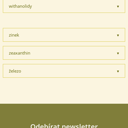
withanolidy
zinek
zeaxanthin
železo
Odebírat newsletter