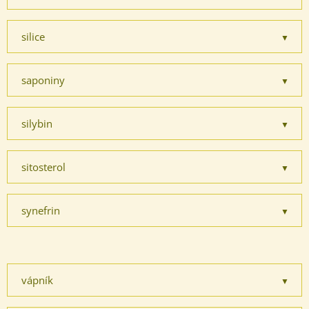
silice
saponiny
silybin
sitosterol
synefrin
Odeslat
vápník
Powered by chaterimo