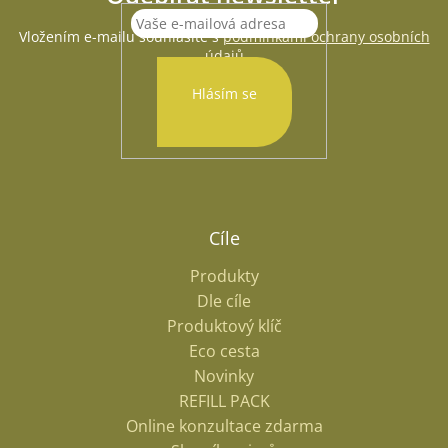
Vložením e-mailu souhlasíte s
podmínkami ochrany osobních
údajů
Hlásím se
Cíle
Produkty
Dle cíle
Produktový klíč
Eco cesta
Novinky
REFILL PACK
Online konzultace zdarma