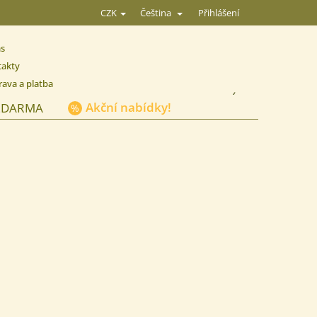
Přihlášení
CZK
Čeština
ás
takty
ava a platba
NÁKUPNÍ
Akční nabídky!
ZDARMA
KOŠÍK