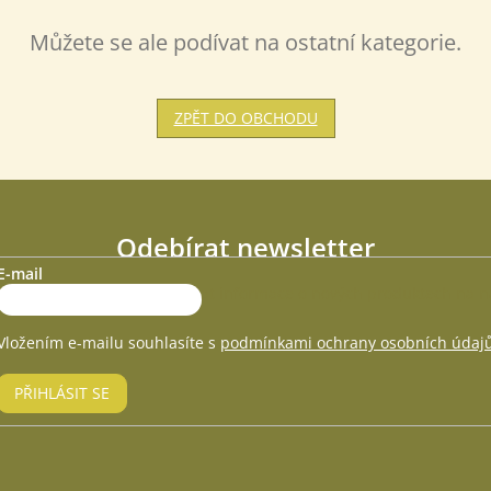
www.
Můžete se ale podívat na ostatní kategorie.
ZPĚT DO OBCHODU
Odebírat newsletter
E-mail
-mail a my vám budeme zasílat informace o nových produktech na 
Vložením e-mailu souhlasíte s
podmínkami ochrany osobních údaj
PŘIHLÁSIT SE