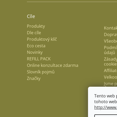
Cíle
Infor
Produkty
Kontak
Dle cíle
Doprav
Produktový klíč
Všeob
Eco cesta
Podmí
Novinky
údajů
REFILL PACK
Zásady
cookie
Online konzultace zdarma
Affili
Slovník pojmů
Velko
Značky
Jsme p
Česko
Hodno
Tento web 
Blog
tohoto webu
http://www