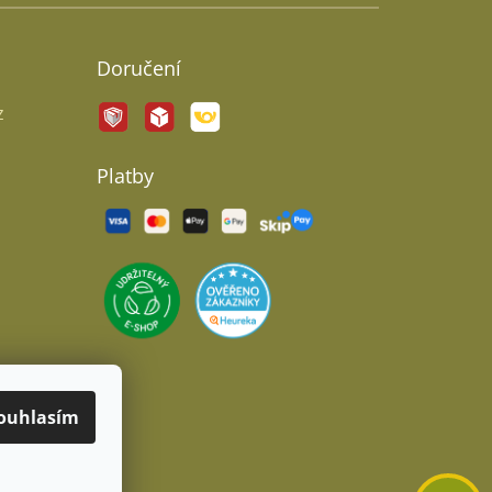
Doručení
z
Platby
ouhlasím
Odeslat