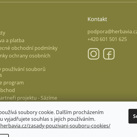
Kontakt
mace pro vás
podpora@herbavia.c
ty
+420 601 501 625
a a platba
ecné obchodní podmínky
nky ochrany osobních
 používání souborů
Facebook
s
ate program
obchod
artneři projektu - Sázíme
cení obchodu
používá soubory cookie. Dalším procházením
S
 vyjadřujete souhlas s jejich používáním.
.herbavia.cz/zasady-pouzivani-souboru-cookies/