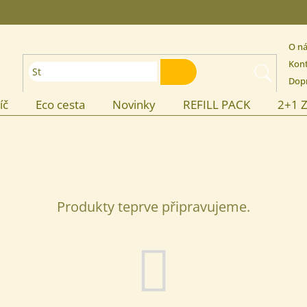
O n
Kon
HLEDAT
Dopr
íč
Eco cesta
Novinky
REFILL PACK
2+1 
Produkty teprve připravujeme.