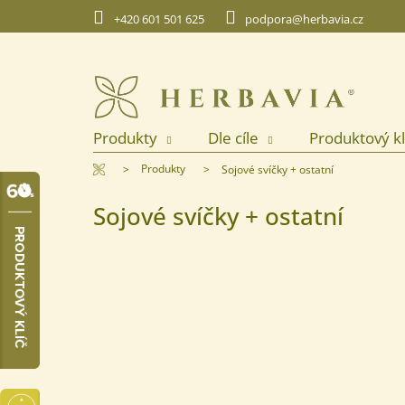
Přejít
+420 601 501 625
podpora@herbavia.cz
na
obsah
Produkty
Dle cíle
Produktový kl
Domů
Produkty
Sojové svíčky + ostatní
Sojové svíčky + ostatní