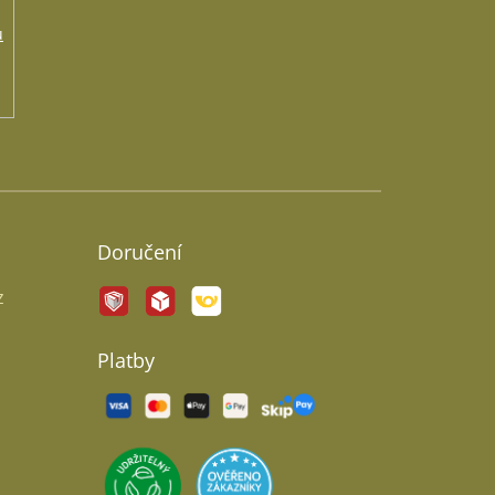
ů
Doručení
z
Platby