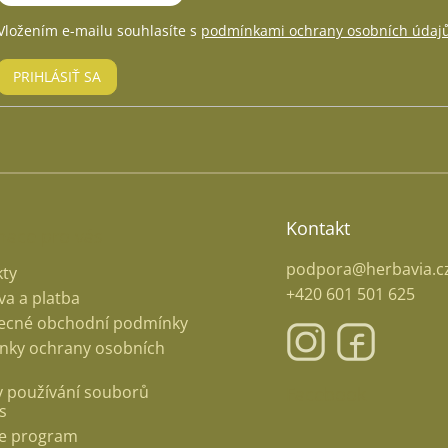
Vložením e-mailu souhlasíte s
podmínkami ochrany osobních údaj
PRIHLÁSIŤ SA
Kontakt
mace pro vás
podpora@herbavia.c
ty
+420 601 501 625
a a platba
ecné obchodní podmínky
nky ochrany osobních
 používání souborů
Facebook
s
ate program