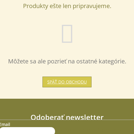
Produkty ešte len pripravujeme.
www.
Môžete sa ale pozrieť na ostatné kategórie.
SPÄŤ DO OBCHODU
Odoberať newsletter
Email
mail a my Vám budeme zasielať informácie o nových produktoch na