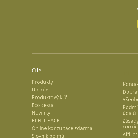
Cíle
Infor
Produkty
Kontak
Dle cíle
Doprav
Produktový klíč
Všeob
Eco cesta
Podmí
Novinky
údajů
REFILL PACK
Zásady
cookie
Online konzultace zdarma
Affili
Slovník pojmů