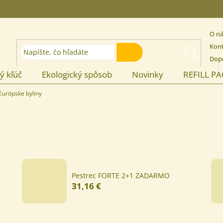
O n
Kon
HĽADAŤ
Dopr
ý kľúč
Ekologický spôsob
Novinky
REFILL P
Európske byliny
Pestrec FORTE 2+1 ZADARMO
31,16 €