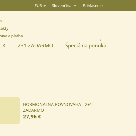
Prihlásenie
EUR
Slovenčina
ás
takty
ava a platba
NÁKUPNÝ
ACK
2+1 ZADARMO
Špeciálna ponuka
KOŠÍK
HORMONÁLNA ROVNOVÁHA - 2+1
ZADARMO
27,96 €