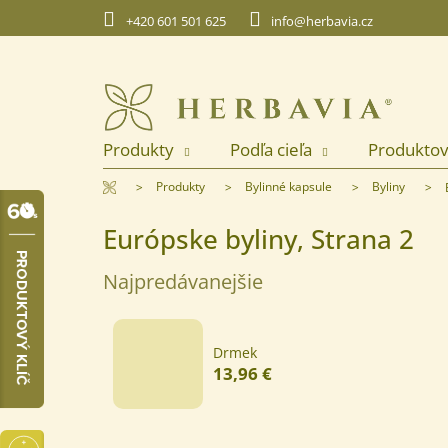
Prejsť
+420 601 501 625
info@herbavia.cz
na
obsah
Produkty
Podľa cieľa
Produktov
Domov
Produkty
Bylinné kapsule
Byliny
Európske byliny
, Strana 2
Najpredávanejšie
Drmek
13,96 €