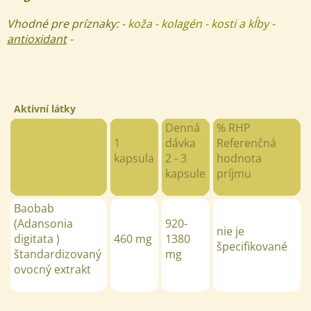
Vhodné pre príznaky:
- koža - kolagén - kosti a kĺby -
antioxidant
-
Aktivní látky
Denná
% RHP
1
dávka
Referenčná
kapsula
2 - 3
hodnota
kapsule
príjmu
Baobab
(Adansonia
920-
nie je
digitata )
460 mg
1380
špecifikované
štandardizovaný
mg
ovocný extrakt