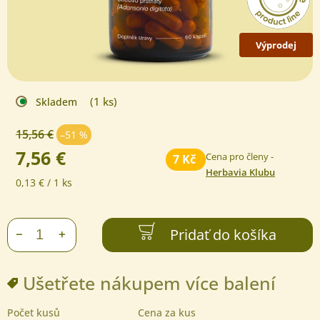
Výprodej
(1 ks)
Skladem
15,56 €
–51 %
7,56 €
Cena pro členy -
7 Kč
Herbavia Klubu
Jednotková
0,13 € / 1 ks
cena:
Pridať do košíka
+
−
Ušetřete nákupem více balení
Počet kusů
Cena za kus