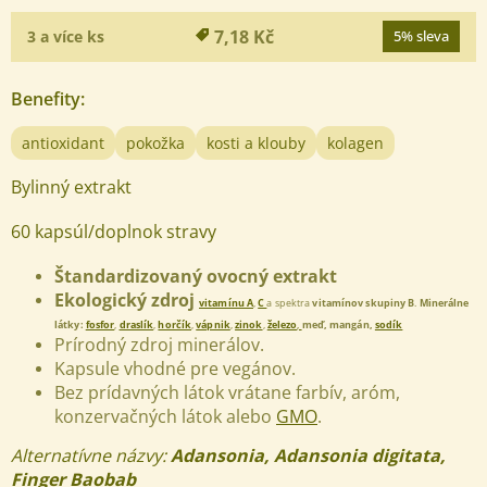
7,18 Kč
3 a více ks
5% sleva
Benefity
:
antioxidant
pokožka
kosti a klouby
kolagen
Bylinný extrakt
60 kapsúl/doplnok stravy
Štandardizovaný ovocný extrakt
Ekologický zdroj
vitamínu A
,
C
a spektra
vitamínov skupiny B
.
M
inerálne
látky:
fosfor
,
draslík
,
horčík
,
vápnik
,
zinok
,
železo
,
meď, mangán,
sodík
Prírodný zdroj minerálov.
Kapsule vhodné pre vegánov.
Bez prídavných látok vrátane farbív, aróm,
konzervačných látok alebo
GMO
.
Alternatívne názvy:
Adansonia,
Adansonia digitata,
Finger Baobab