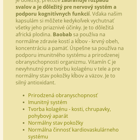
svalov a je dôležitý pre nervový systém a
podporu kognitívnych funkcií
. Vďaka našim
kapsulám si môžete kedykoľvek vychutnať
všetky jeho priaznivé účinky. Je to dôležitá
africká plodina.
Baobab
sa používa na
normálne zdravie kostí a kĺbov - krvný obeh,
koncentráciu a pamäť. Úspešne sa používa na
podporu imunitného systému a prirodzenej
obranyschopnosti organizmu. Vitamín C je
nevyhnutný pre tvorbu kolagénu v tele a pre
normálny stav pokožky kĺbov a väzov. Je to
silný antioxidant.
Prirodzená obranyschopnosť
Imunitný systém
Tvorba kolagénu - kosti, chrupavky,
pohybový aparát
Normálny stav pokožky
Normálna činnosť kardiovaskulárneho
systému