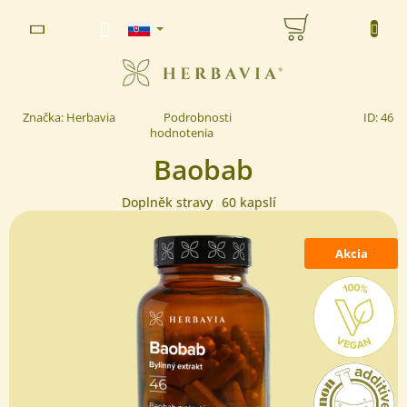
Prejsť
NÁKUPNÝ
na
www.herbavia.cz - Chat
obsah
KOŠÍK
Priemerné
Značka:
Herbavia
Podrobnosti
ID:
46
hodnotenie
hodnotenia
produktu
Baobab
je
0,0
z 5
Doplněk stravy
60 kapslí
hviezdičiek.
Akcia