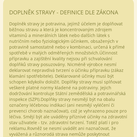
DOPLNĚK STRAVY - DEFINICE DLE ZÁKONA
Doplněk stravy je potravina, jejímž účelem je doplňovat
běžnou stravu a která je koncentrovaným zdrojem
vitaminů a minerálních látek nebo dalších látek s
nutričním nebo fyziologickým účinkem, obsažených v
potravině samostatně nebo v kombinaci, určená k přímé
spotřebě v malých odměřených množstvích.Účinnost
přípravku a zajištění kvality nejsou při schvalování
Odeslat
doplňků stravy posuzovány. Nicméně výrobce nesmí
deklarovat nepravdivá tvrzení o účinku přípravku (zákaz
Powered by chaterimo
klamání spotřebitele). Deklarované účinky musí být
schopen kdykoliv doložit. Doplňky stravy musí splňovat
veškeré platné normy kladené na potraviny. Jejich
dodržování kontroluje Státní zemědělská a potravinářská
inspekce (SZPI).Doplňky stravy nesmějí být na obalu
označeny léčebnou indikací (ani nesmějí vyléčení či
prevenci chorob naznačovat), což je vyhrazeno pouze pro
léčiva. Smějí být ale uváděny příznivé účinky na zdravotní
stav uživatele - tzv. zdravotní tvrzení. Totéž platí i pro
reklamu.Rovněž se nesmí uvádět ani naznačovat, že
vyvážená a různorodá strava nemůže poskytnout