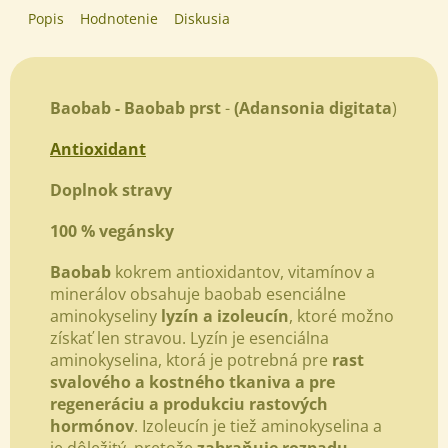
Popis
Hodnotenie
Diskusia
Baobab -
Baobab prst
-
(Adansonia digitata
)
Antioxidant
Doplnok stravy
100 % vegánsky
Baobab
k
okrem antioxidantov, vitamínov a
minerálov obsahuje baobab esenciálne
aminokyseliny
lyzín a izoleucín
, ktoré možno
získať len stravou. Lyzín je esenciálna
aminokyselina, ktorá je potrebná pre
rast
svalového a kostného tkaniva a pre
regeneráciu a produkciu rastových
hormónov
. Izoleucín je tiež aminokyselina a
je dôležitý, pretože
zabraňuje rozpadu