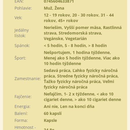
EAN
:
0745604633871
Pohlavie
:
Muž, Žena
12 - 19 rokov, 20 - 30 rokov, 31 - 44
Vek
:
rokov, 45+ rokov
Neriešim, Vyšší pomer mäsa, Rastlinná
Jedálny
strava, Stredomorská strava,
lístok
:
Vegánske, Vegetarián
Spánok
:
< 5 hodín, 5 - 8 hodín, > 8 hodín
Nešportujem, 1 hodina týždenne,
Šport
:
Menej ako 5 hodín týždenne, Viac ako
10 hodín týždenne
Sedavá práca, Ľahko fyzicky náročná
práca, Stredne fyzicky náročná práca,
Zamestnanie
:
Ťažko fyzicky náročná práca, Veľmi
fyzicky náročná práca
Nefajčím, 1- 2 x týždenne, < ako 10
Fajčenie
:
cigariet denne, > ako 10 cigariet denne
Energia
:
Ani nie, Len na konci dňa
Balení
:
60 kapslí
Forma
:
Kapsle
Hmotnost -
34,8g