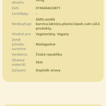
obsahu
:
EAN
:
0745604633871
Certifikáty
:
-
GMO,umělé
Neobsahuje
:
barviva,laktózu,pšenici,lepek,cukr,sůl,kvas
produkty,
Vhodné pro
:
Vegetariány, Vegany
Země
původu -
Madagaskar
surovina
:
Vyrobeno
:
Česká republika
Obalový
Sklo
materiál
:
Zařazení
:
Doplněk stravy