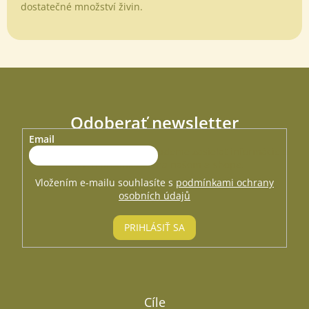
dostatečné množství živin.
Odoberať newsletter
Email
Vložte svoj e-mail a my Vám budeme zasielať informácie o
nových produktoch na našom e-shope.
Vložením e-mailu souhlasíte s
podmínkami ochrany
osobních údajů
PRIHLÁSIŤ SA
Cíle