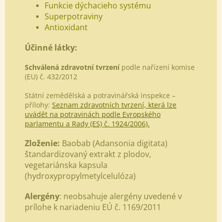
Funkcie dýchacieho systému
Superpotraviny
Antioxidant
Účinné látky:
Schválená zdravotní tvrzení
podle nařízení komise
(EU) č. 432/2012
Státní zemědělská a potravinářská inspekce –
přílohy:
Seznam zdravotních tvrzení, která lze
uvádět na potravinách podle Evropského
parlamentu a Rady (ES) č. 1924/2006).
Zloženie:
Baobab (Adansonia digitata)
štandardizovaný extrakt z plodov,
vegetariánska kapsula
(hydroxypropylmetylcelulóza)
Alergény
: neobsahuje alergény uvedené v
prílohe k nariadeniu EÚ č. 1169/2011