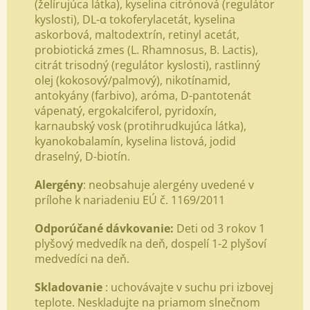
(želírujúca látka), kyselina citrónová (regulátor
kyslosti), DL-α tokoferylacetát, kyselina
askorbová, maltodextrín, retinyl acetát,
probiotická zmes (L. Rhamnosus, B. Lactis),
citrát trisodný (regulátor kyslosti), rastlinný
olej (kokosový/palmový), nikotínamid,
antokyány (farbivo), aróma, D-pantotenát
vápenatý, ergokalciferol, pyridoxín,
karnaubský vosk (protihrudkujúca látka),
kyanokobalamín, kyselina listová, jodid
draselný, D-biotín.
Alergény
: neobsahuje alergény uvedené v
prílohe k nariadeniu EÚ č. 1169/2011
Odporúčané dávkovanie:
Deti od 3 rokov 1
plyšový medvedík na deň, dospelí 1-2 plyšoví
medvedíci na deň.
Skladovanie
: uchovávajte v suchu pri izbovej
teplote. Neskladujte na priamom slnečnom