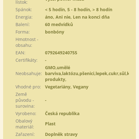
lístok
:
Spánok
:
< 5 hodín, 5 - 8 hodín, > 8 hodín
Energia
:
áno, Ani nie, Len na konci dňa
Balení
:
60 medvídků
Forma
:
bonbóny
Hmotnost -
obsahu
:
EAN
:
0792649240755
Certifikáty
:
-
GMO,umělé
Neobsahuje
:
barviva,laktózu,pšenici,lepek,cukr,sůl,kvasn
produkty,
Vhodné pro
:
Vegetariány, Vegany
Země
původu -
-
surovina
:
Vyrobeno
:
Česká republika
Obalový
Plast
materiál
:
Zařazení
:
Doplněk stravy