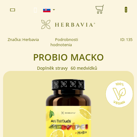
Prejsť
NÁKUPNÝ
na
www.herbavia.cz - Chat
obsah
KOŠÍK
Priemerné
Značka:
Herbavia
Podrobnosti
ID:
135
hodnotenie
hodnotenia
produktu
PROBIO MACKO
je
0,0
z 5
Doplněk stravy
60 medvídků
hviezdičiek.