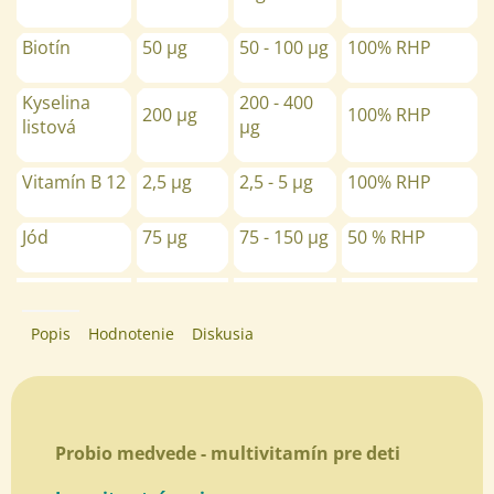
Biotín
50 µg
50 - 100
µg
100% RHP
Kyselina
200 - 400
200 µg
100% RHP
listová
µg
Vitamín B 12
2,5 µg
2,5 - 5
µg
100% RHP
Jód
75 µg
75 - 150
µg
50 % RHP
Popis
Hodnotenie
Diskusia
Probio medvede - multivitamín pre deti