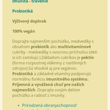
Imunita - trávenie
Probiotiká
Výživový doplnok
100% vegán
Doprajte najmenším pochúťku, medvedíky s
obsahom
probiotík
ako
multivitamínové
cukríky - medvedíky s ovocnou príchuťou (deti
si ich zamilujú ).Základom cukríkov je
pektín
(forma rozpustnej vlákniny z rastlinných
zdrojov).Sú vhodné aj pre vegánov.
Probiotiká
a základné vitamíny podporujú
normálnu funkciu
imunitného systému.
Príjemná a vyvážená chuť pre našich
najmenších
. Doprajte svojim deťom
pochúťku a radosť z imunity.
Prirodzená obranyschopnosť