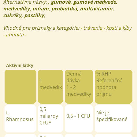
Alternatívne názvy:
, gumové, gumové medvede,
medvedíky, mňam, probiotiká, multivitamín.
cukríky, pastilky,
Vhodné pre príznaky a kategórie:
- trávenie - kosti a kĺby
- imunita -
Aktivní látky
Denná
% RHP
1
dávka
Referenčná
medvedík
1 - 2
hodnota
medvedíky
príjmu
0,5
L.
Nie je
miliardy
0,5 - 1 CFU
Rhamnosus
špecifikované
CFU*