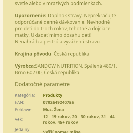
svetle alebo v mrazivých podmienkach.
Upozornenie:
Doplnok stravy. Neprekračujte
odporúčané denné dávkovanie. Nevhodné
pre deti do troch rokov, tehotné a dojčiace
matky. Ukladať mimo dosahu detí!
Nenahrádza pestrú a vyváženú stravu.
Krajina pôvodu
: Česká republika
Výrobca
:SANDOW NUTRITION, Spálená 480/1,
Brno 602 00, Česká republika
Dodatočné parametre
Kategória
:
Produkty
EAN
:
0792649240755
Pohlavie
:
Muž, Žena
12 - 19 rokov, 20 - 30 rokov, 31 - 44
Vek
:
rokov, 45+ rokov
Jedálny
Vyšší pomer mäsa