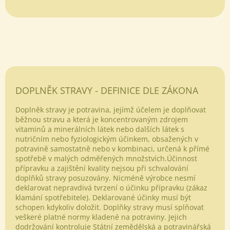
Odeslat
DOPLNĚK STRAVY - DEFINICE DLE ZÁKONA
Powered by chaterimo
Doplněk stravy je potravina, jejímž účelem je doplňovat
běžnou stravu a která je koncentrovaným zdrojem
vitaminů a minerálních látek nebo dalších látek s
nutričním nebo fyziologickým účinkem, obsažených v
potravině samostatně nebo v kombinaci, určená k přímé
spotřebě v malých odměřených množstvích.Účinnost
přípravku a zajištění kvality nejsou při schvalování
doplňků stravy posuzovány. Nicméně výrobce nesmí
deklarovat nepravdivá tvrzení o účinku přípravku (zákaz
klamání spotřebitele). Deklarované účinky musí být
schopen kdykoliv doložit. Doplňky stravy musí splňovat
veškeré platné normy kladené na potraviny. Jejich
dodržování kontroluje Státní zemědělská a potravinářská