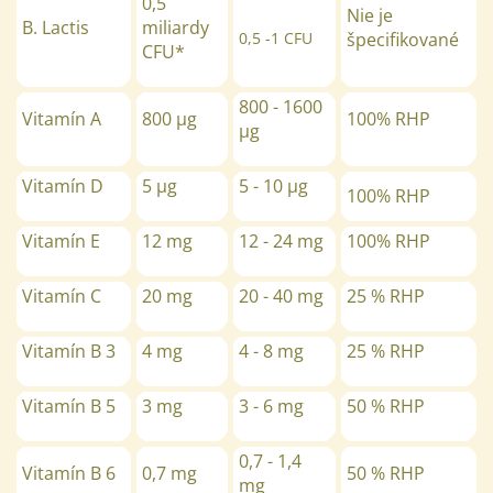
0,5
Nie je
B. Lactis
miliardy
0,5 -1 CFU
špecifikované
CFU*
800 - 1600
Vitamín A
800 µg
100% RHP
µg
Vitamín D
5 µg
5 - 10
µg
100% RHP
Vitamín E
12 mg
12 - 24 mg
100% RHP
Vitamín C
20 mg
20 - 40 mg
25 % RHP
Vitamín B 3
4 mg
4 - 8 mg
25 % RHP
Vitamín B 5
3 mg
3 - 6 mg
50 % RHP
0,7 - 1,4
Vitamín B 6
0,7 mg
50 % RHP
mg