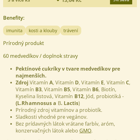
Benefity
:
imunita
kosti a klouby
trávení
Prírodný produkt
60 medvedíkov / doplnok stravy
Pektínové cukríky v tvare medvedíkov pre
najmenších.
Zdroj
Vitamín
A
,
Vitamín
D
,
Vitamín
E
,
Vitamín
C
,
:
Vitamín
B3
,
Vitamín
B5
,
Vitamín
B6
,
Biotín,
Kyselina listová,
Vitamín
B12
,
Jód, probiotiká -
(L.Rhamnosus a
B
. Lactis
)
Prírodný zdroj vitamínov a probiotík.
Sladkosti vhodné pre vegánov.
Bez prídavných látok vrátane farbív, aróm,
konzervačných látok alebo
GMO
.