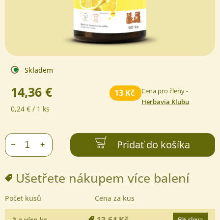
Skladem
14,36 €
Cena pro členy -
13 Kč
Herbavia Klubu
Jednotková
0,24 € / 1 ks
cena:
Pridať do košíka
+
−
Ušetřete nákupem více balení
Počet kusů
Cena za kus
13,64 Kč
3 a více ks
5% sleva