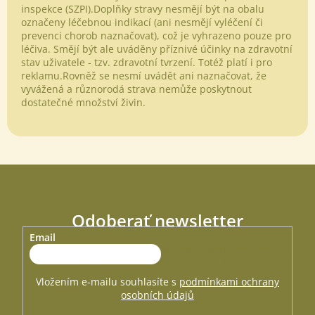
inspekce (SZPI).Doplňky stravy nesmějí být na obalu
označeny léčebnou indikací (ani nesmějí vyléčení či
prevenci chorob naznačovat), což je vyhrazeno pouze pro
léčiva. Smějí být ale uváděny příznivé účinky na zdravotní
stav uživatele - tzv. zdravotní tvrzení. Totéž platí i pro
reklamu.Rovněž se nesmí uvádět ani naznačovat, že
vyvážená a různorodá strava nemůže poskytnout
dostatečné množství živin.
Odoberať newsletter
Email
Vložte svoj e-mail a my Vám budeme zasielať informácie o
nových produktoch na našom e-shope.
Vložením e-mailu souhlasíte s
podmínkami ochrany
osobních údajů