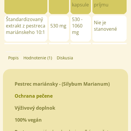
kapsule
príjmu
Štandardizovaný
530 -
Nie je
extrakt z pestreca
530 mg
1060
stanovené
mariánskeho 10:1
mg
Popis
Hodnotenie (1)
Diskusia
Pestrec mariánsky -
(Silybum Marianum)
Ochrana pečene
Výživový doplnok
100% vegán