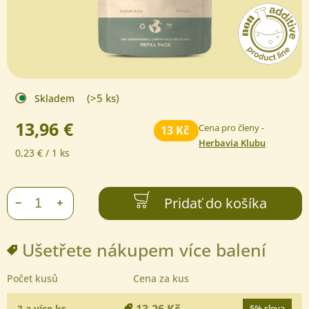
(>5 ks)
Skladem
13,96 €
Cena pro členy -
13 Kč
Herbavia Klubu
Jednotková
0,23 € / 1 ks
cena:
Pridať do košíka
+
−
Ušetřete nákupem více balení
Počet kusů
Cena za kus
13,26 Kč
3 a více ks
5% sleva