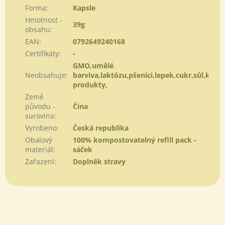
Forma
:
Kapsle
Hmotnost -
39g
obsahu
:
EAN
:
0792649240168
Certifikáty
:
-
GMO,umělé
Neobsahuje
:
barviva,laktózu,pšenici,lepek,cukr,sůl,kvasn
produkty,
Země
původu -
Čína
surovina
:
Vyrobeno
:
Česká republika
Obalový
100% kompostovatelný refill pack -
materiál
:
sáček
Zařazení
:
Doplněk stravy