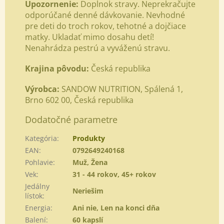
Upozornenie:
Doplnok stravy. Neprekračujte
odporúčané denné dávkovanie. Nevhodné
pre deti do troch rokov, tehotné a dojčiace
matky. Ukladať mimo dosahu detí!
Nenahrádza pestrú a vyváženú stravu.
Krajina pôvodu:
Česká republika
Výrobca:
SANDOW NUTRITION, Spálená 1,
Brno 602 00, Česká republika
Dodatočné parametre
Kategória
:
Produkty
EAN
:
0792649240168
Pohlavie
:
Muž, Žena
Vek
:
31 - 44 rokov, 45+ rokov
Jedálny
Neriešim
lístok
:
Energia
:
Ani nie, Len na konci dňa
Balení
:
60 kapslí