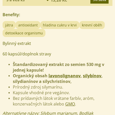
Benefity
:
játra
antioxidant
hladina cukru v krvi
krevní oběh
detoxikace organismu
Bylinný extrakt
60 kapsúl/doplnok stravy
Štandardizovaný extrakt zo semien 530 mg v
jednej kapsule!
Organický obsah
lavonolignanov
,
silybínov
,
silydianínov a silychristínov,
Prírodný zdroj silymarínu.
Kapsule vhodné pre vegánov.
Bez prídavných látok vrátane farbív, aróm,
konzervačných látok alebo
GMO
.
Alternatívne názvy: Silybum marianum, Bodliak