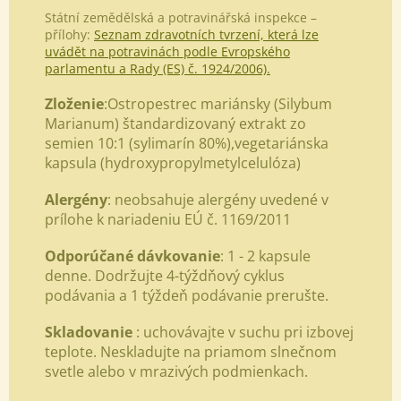
Státní zemědělská a potravinářská inspekce –
přílohy:
Seznam zdravotních tvrzení, která lze
uvádět na potravinách podle Evropského
parlamentu a Rady (ES) č. 1924/2006).
Zloženie
:Ostropestrec mariánsky (Silybum
Marianum) štandardizovaný extrakt zo
semien 10:1 (sylimarín 80%),
vegetariánska
kapsula (hydroxypropylmetylcelulóza)
Alergény
: neobsahuje alergény uvedené v
prílohe k nariadeniu EÚ č. 1169/2011
Odporúčané dávkovanie
: 1 - 2 kapsule
denne. Dodržujte 4-týždňový cyklus
podávania a 1 týždeň podávanie prerušte.
Skladovanie
: uchovávajte v suchu pri izbovej
teplote. Neskladujte na priamom slnečnom
svetle alebo v mrazivých podmienkach.