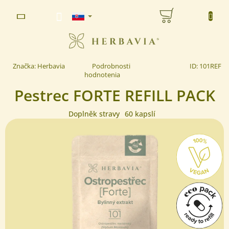
Prejsť
NÁKUPNÝ
na
www.herbavia.cz - Chat
obsah
KOŠÍK
Priemerné
Značka:
Herbavia
Podrobnosti
ID:
101REF
hodnotenie
hodnotenia
produktu
Pestrec FORTE REFILL PACK
je
5,0
z 5
Doplněk stravy
60 kapslí
hviezdičiek.