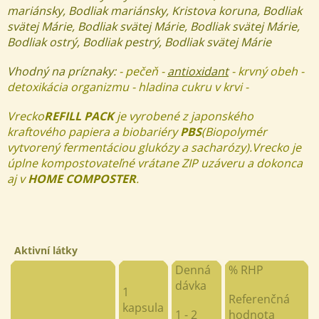
mariánsky, Bodliak mariánsky, Kristova koruna, Bodliak
svätej Márie, Bodliak svätej Márie, Bodliak svätej Márie,
Bodliak ostrý, Bodliak pestrý, Bodliak svätej Márie
Vhodný na príznaky:
- pečeň -
antioxidant
- krvný obeh -
detoxikácia organizmu - hladina cukru v krvi -
Vrecko
REFILL PACK
je vyrobené z japonského
kraftového papiera a biobariéry
PBS
(Biopolymér
vytvorený fermentáciou glukózy a sacharózy).Vrecko je
úplne kompostovateľné vrátane ZIP uzáveru a dokonca
aj v
HOME COMPOSTER
.
Aktivní látky
Denná
% RHP
dávka
1
Referenčná
kapsula
1 - 2
hodnota