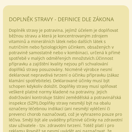
DOPLNĚK STRAVY - DEFINICE DLE ZÁKONA
Doplněk stravy je potravina, jejímž účelem je doplňovat
běžnou stravu a která je koncentrovaným zdrojem
vitaminů a minerálních látek nebo dalších látek s
nutričním nebo fyziologickým účinkem, obsažených v
potravině samostatně nebo v kombinaci, určená k přímé
spotřebě v malých odměřených množstvích.Účinnost
přípravku a zajištění kvality nejsou při schvalování
doplňků stravy posuzovány. Nicméně výrobce nesmí
deklarovat nepravdivá tvrzení o účinku přípravku (zákaz
klamání spotřebitele). Deklarované účinky musí být
schopen kdykoliv doložit. Doplňky stravy musí splňovat
veškeré platné normy kladené na potraviny. Jejich
dodržování kontroluje Státní zemědělská a potravinářská
inspekce (SZPI).Doplňky stravy nesmějí být na obalu
Odeslat
označeny léčebnou indikací (ani nesmějí vyléčení či
prevenci chorob naznačovat), což je vyhrazeno pouze pro
Powered by chaterimo
léčiva. Smějí být ale uváděny příznivé účinky na zdravotní
stav uživatele - tzv. zdravotní tvrzení. Totéž platí i pro
reklamu.Rovněž se nesmí uvádět ani naznačovat, že