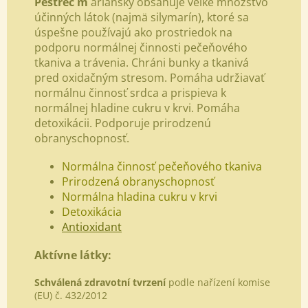
Pestrec m
ariánsky obsahuje veľké množstvo
účinných látok (najmä silymarín), ktoré sa
úspešne používajú ako prostriedok na
podporu normálnej činnosti pečeňového
tkaniva a trávenia. Chráni bunky a tkanivá
pred oxidačným stresom. Pomáha udržiavať
normálnu činnosť srdca a prispieva k
normálnej hladine cukru v krvi. Pomáha
detoxikácii. Podporuje prirodzenú
obranyschopnosť.
Normálna činnosť pečeňového tkaniva
Prirodzená obranyschopnosť
Normálna hladina cukru v krvi
Detoxikácia
Antioxidant
Aktívne látky:
Schválená zdravotní tvrzení
podle nařízení komise
(EU) č. 432/2012