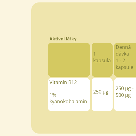
Aktivní látky
Denná
1
dávka
kapsula
1 - 2
kapsule
Vitamín B12
250
µg -
250
µg
1%
500
µg
kyanokobalamín