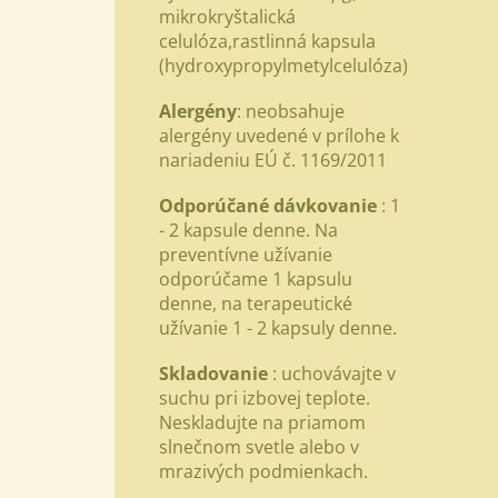
mikrokryštalická
celulóza
,
rastlinná kapsula
(hydroxypropylmetylcelulóza)
Alergény
: neobsahuje
alergény uvedené v prílohe k
nariadeniu EÚ č. 1169/2011
Odporúčané dávkovanie
: 1
- 2 kapsule denne. Na
preventívne užívanie
odporúčame 1 kapsulu
denne, na terapeutické
užívanie 1 - 2 kapsuly denne.
Skladovanie
: uchovávajte v
suchu pri izbovej teplote.
Neskladujte na priamom
slnečnom svetle alebo v
mrazivých podmienkach.