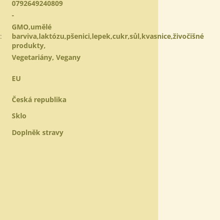
0792649240809
-
GMO,umělé
:
barviva,laktózu,pšenici,lepek,cukr,sůl,kvasnice,živočišné
produkty,
:
Vegetariány, Vegany
EU
Česká republika
Sklo
Doplněk stravy