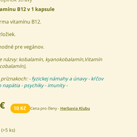
tamínu B12 v 1 kapsule
orma vitamínu B12.
ložiek.
vhodné pre vegánov.
ne názvy: kobalamín, kyanokobalamín,
Vitamín
cobalamín),
 príznakoch:
- fyzickej námahy a únavy - kŕčov
o napätia
- psychiky
- imunity
-
 €
10 Kč
Cena pro členy -
Herbavia Klubu
(>5 ks)
m