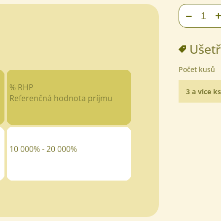
−
Ušetř
Počet kusů
% RHP
3 a více ks
Referenčná hodnota príjmu
10 000% - 20 000%