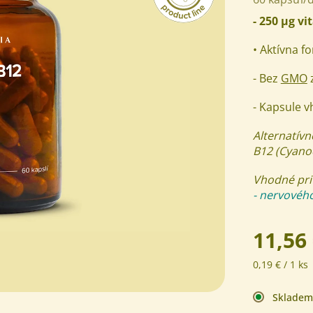
- 250
µg vi
• Aktívna f
- Bez
GMO
z
- Kapsule 
Alternatív
B12 (Cyano
Vhodné pri
- nervovéh
11,56
Jednotková
0,19 € / 1 ks
cena:
Sklade