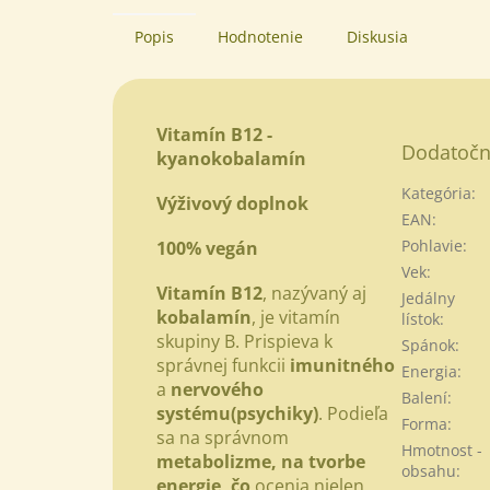
Popis
Hodnotenie
Diskusia
Vitamín B12 -
Dodatočn
kyanokobalamín
Kategória
:
Výživový doplnok
EAN
:
Pohlavie
:
100% vegán
Vek
:
Vitamín B12
, nazývaný aj
Jedálny
kobalamín
, je vitamín
lístok
:
skupiny B. Prispieva k
Spánok
:
správnej funkcii
imunitného
Energia
:
a
nervového
Balení
:
systému
(psychiky)
. Podieľa
Forma
:
sa na správnom
Hmotnost -
metabolizme, na tvorbe
obsahu
:
energie, čo
ocenia nielen