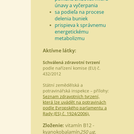
únavy a vyčerpania
sa podieľa na procese
delenia buniek
prispieva k správnemu
energetickému
metabolizmu
Aktívne látky:
Schválená zdravotní tvrzení
podle nařízení komise (EU) č.
432/2012
Státní zemědělská a
potravinářská inspekce – přílohy:
Seznam zdravotních tvrzení,
která lze uvádět na potravinách
podle Evropského parlamentu a
Rady (ES) č. 1924/2006).
Zloženie:
vitamín B12 -
kyanokobalamín
250
µg
,