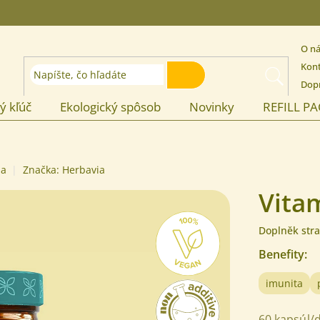
O n
Kon
HĽADAŤ
Dopr
ý kľúč
Ekologický spôsob
Novinky
REFILL P
ia
Značka:
Herbavia
Vita
Doplněk stra
Benefity
:
imunita
60 kapsúl/