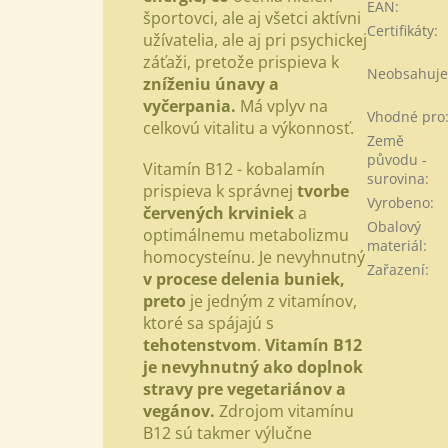
EAN
:
športovci, ale aj všetci aktívni
Certifikáty
:
užívatelia, ale aj pri psychickej
záťaži, pretože prispieva k
Neobsahuje
zníženiu únavy a
vyčerpania.
Má vplyv na
Vhodné pro
celkovú vitalitu a výkonnosť.
Země
původu -
Vitamín B12 - kobalamín
surovina
:
prispieva k správnej
tvorbe
Vyrobeno
:
červených krviniek
a
Obalový
optimálnemu metabolizmu
materiál
:
homocysteínu. Je nevyhnutný
Zařazení
:
v procese delenia buniek,
preto
je jedným z vitamínov,
ktoré sa spájajú s
tehotenstvom
.
Vitamín B12
je nevyhnutný ako doplnok
stravy pre vegetariánov a
vegánov.
Zdrojom vitamínu
B12 sú takmer výlučne