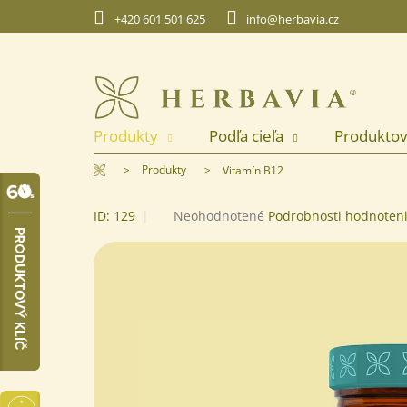
Prejsť
+420 601 501 625
info@herbavia.cz
na
obsah
Produkty
Podľa cieľa
Produktov
Domov
Produkty
Vitamín B12
Priemerné
ID:
129
Neohodnotené
Podrobnosti hodnoten
hodnotenie
produktu
je
0,0
z
5
hviezdičiek.