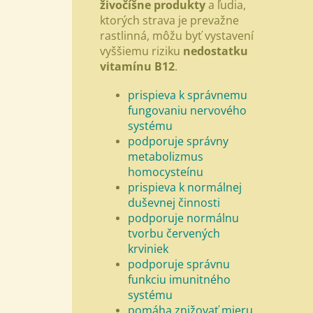
živočíšne produkty
a ľudia,
ktorých strava je prevažne
rastlinná, môžu byť vystavení
vyššiemu riziku
nedostatku
vitamínu B12
.
prispieva k správnemu
fungovaniu nervového
systému
podporuje správny
metabolizmus
homocysteínu
prispieva k normálnej
duševnej činnosti
podporuje normálnu
tvorbu červených
krviniek
podporuje správnu
funkciu imunitného
systému
pomáha znižovať mieru