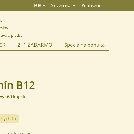
Prihlásenie
EUR
Slovenčina
ás
takty
ava a platba
NÁKUPNÝ
ACK
2+1 ZADARMO
Špeciálna ponuka
KOŠÍK
mín B12
vy
60 kapslí
psychika
doplnok stravy