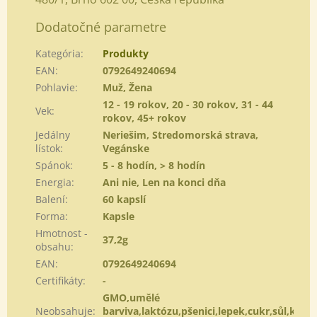
Dodatočné parametre
Kategória
:
Produkty
EAN
:
0792649240694
Pohlavie
:
Muž, Žena
12 - 19 rokov, 20 - 30 rokov, 31 - 44
Vek
:
rokov, 45+ rokov
Jedálny
Neriešim, Stredomorská strava,
lístok
:
Vegánske
Spánok
:
5 - 8 hodín, > 8 hodín
Energia
:
Ani nie, Len na konci dňa
Balení
:
60 kapslí
Forma
:
Kapsle
Hmotnost -
37,2g
obsahu
:
EAN
:
0792649240694
Certifikáty
:
-
GMO,umělé
Neobsahuje
:
barviva,laktózu,pšenici,lepek,cukr,sůl,kvasn