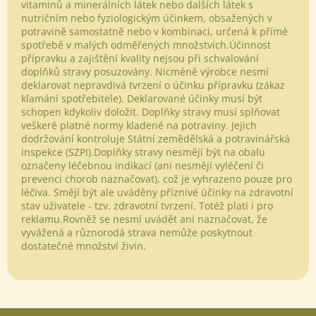
vitaminů a minerálních látek nebo dalších látek s
nutričním nebo fyziologickým účinkem, obsažených v
potravině samostatně nebo v kombinaci, určená k přímé
spotřebě v malých odměřených množstvích.Účinnost
přípravku a zajištění kvality nejsou při schvalování
doplňků stravy posuzovány. Nicméně výrobce nesmí
deklarovat nepravdivá tvrzení o účinku přípravku (zákaz
klamání spotřebitele). Deklarované účinky musí být
schopen kdykoliv doložit. Doplňky stravy musí splňovat
veškeré platné normy kladené na potraviny. Jejich
dodržování kontroluje Státní zemědělská a potravinářská
inspekce (SZPI).Doplňky stravy nesmějí být na obalu
označeny léčebnou indikací (ani nesmějí vyléčení či
prevenci chorob naznačovat), což je vyhrazeno pouze pro
Odeslat
léčiva. Smějí být ale uváděny příznivé účinky na zdravotní
stav uživatele - tzv. zdravotní tvrzení. Totéž platí i pro
Powered by chaterimo
reklamu.Rovněž se nesmí uvádět ani naznačovat, že
vyvážená a různorodá strava nemůže poskytnout
dostatečné množství živin.