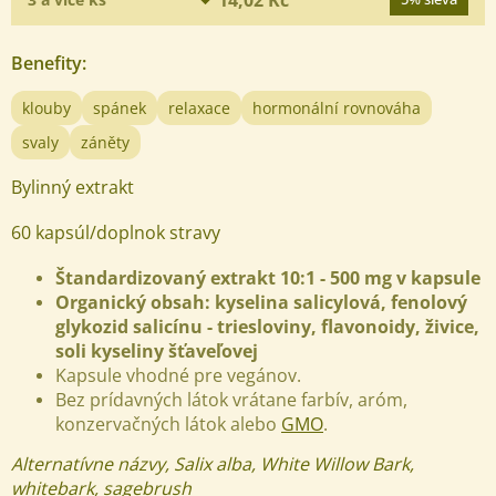
Benefity
:
klouby
spánek
relaxace
hormonální rovnováha
svaly
záněty
Bylinný extrakt
60 kapsúl/doplnok stravy
Štandardizovaný extrakt 10:1 - 500 mg v kapsule
Organický obsah:
kyselina salicylová,
fenolový
glykozid salicínu - triesloviny, flavonoidy, živice,
soli kyseliny šťaveľovej
Kapsule vhodné pre vegánov.
Bez prídavných látok vrátane farbív, aróm,
konzervačných látok alebo
GMO
.
Alternatívne názvy,
Salix alba
,
White Willow Bark,
whitebark, sagebrush