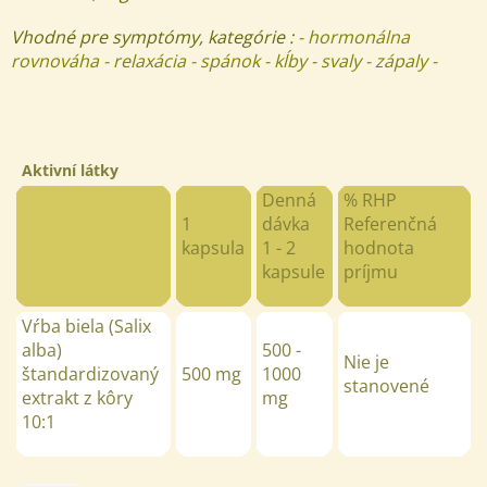
Vhodné pre symptómy, kategórie :
- hormonálna
rovnováha - relaxácia - spánok - kĺby - svaly - zápaly
-
Aktivní látky
Denná
% RHP
1
dávka
Referenčná
kapsula
1 - 2
hodnota
kapsule
príjmu
Vŕba biela (
Salix
alba)
500 -
Nie je
štandardizovaný
500 mg
1000
stanovené
extrakt z kôry
mg
10:1