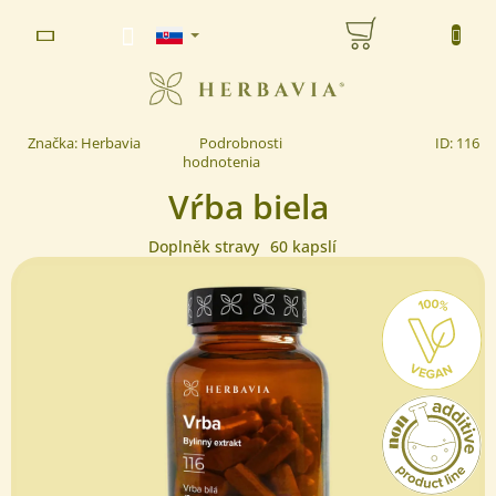
Prejsť
NÁKUPNÝ
na
www.herbavia.cz - Chat
obsah
KOŠÍK
Priemerné
Značka:
Herbavia
Podrobnosti
ID:
116
hodnotenie
hodnotenia
produktu
Vŕba biela
je
0,0
z 5
Doplněk stravy
60 kapslí
hviezdičiek.