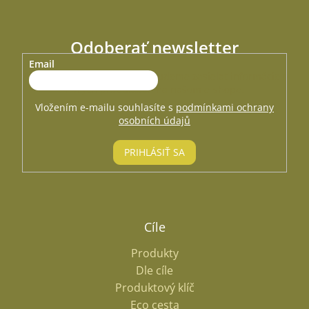
Odoberať newsletter
Email
Vložte svoj e-mail a my Vám budeme zasielať informácie o
nových produktoch na našom e-shope.
Vložením e-mailu souhlasíte s
podmínkami ochrany
osobních údajů
PRIHLÁSIŤ SA
Cíle
Produkty
Dle cíle
Produktový klíč
Eco cesta