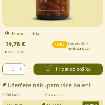
(>5 ks)
Skladem
14,76 €
Cena pro členy -
13 Kč
Herbavia Klubu
Jednotková
0,25 € / 1 ks
cena:
Pridať do košíka
+
−
Ušetřete nákupem více balení
Počet kusů
Cena za kus
14,02 Kč
3 a více ks
5% sleva