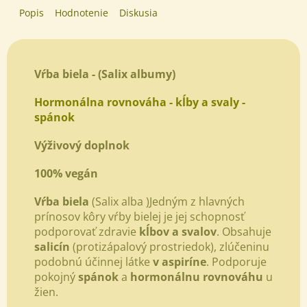
Popis
Hodnotenie
Diskusia
Vŕba biela -
(
Salix albumy)
Hormonálna rovnováha - kĺby a svaly -
spánok
Výživový doplnok
100% vegán
Vŕba biela
(
Salix alba )
Jedným z hlavných
prínosov kôry vŕby bielej je jej schopnosť
podporovať zdravie
kĺbov a svalov
.
Obsahuje
salicín
(protizápalový prostriedok), zlúčeninu
podobnú účinnej látke
v aspiríne
.
Podporuje
pokojný
spánok
a
hormonálnu rovnováhu
u
žien
.