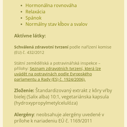
Hormonálna rovnováha
Relaxácia
Spánok
Normálny stav kĺbov a svalov
Aktívne látky:
Schválená zdravotní tvrzení
podle nařízení komise
(EU) č. 432/2012
Státní zemědělská a potravinářská inspekce –
přílohy:
Seznam zdravotních tvrzení, která lze
uvádět na potravinách podle Evropského
parlamentu a Rady (ES) č. 1924/2006).
Zloženie:
Štandardizovaný extrakt z kôry vŕby
bielej (
Salix alba) 10:1,
vegetariánska kapsula
(hydroxypropylmetylcelulóza)
Alergény
: neobsahuje alergény uvedené v
prílohe k nariadeniu EÚ č. 1169/2011