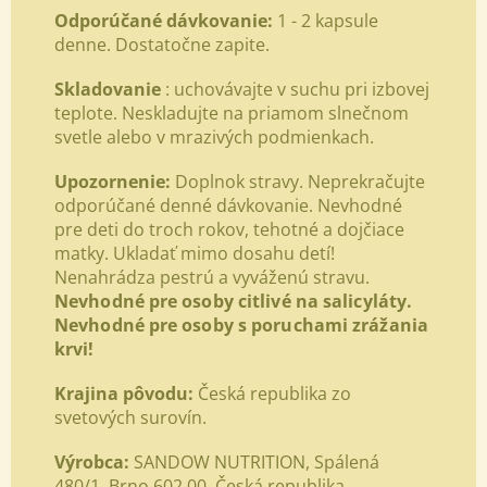
Odporúčané dávkovanie:
1 - 2 kapsule
denne. Dostatočne zapite.
Skladovanie
: uchovávajte v suchu pri izbovej
teplote. Neskladujte na priamom slnečnom
svetle alebo v mrazivých podmienkach.
Upozornenie:
Doplnok stravy. Neprekračujte
odporúčané denné dávkovanie. Nevhodné
pre deti do troch rokov, tehotné a dojčiace
matky. Ukladať mimo dosahu detí!
Nenahrádza pestrú a vyváženú stravu.
Nevhodné pre osoby citlivé na salicyláty.
Nevhodné pre osoby s poruchami zrážania
krvi!
Krajina pôvodu:
Česká republika zo
svetových surovín.
Výrobca:
SANDOW NUTRITION, Spálená
480/1, Brno 602 00, Česká republika