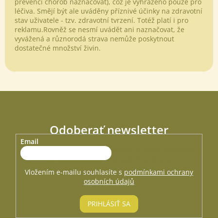
prevenci chorob naznačovat), což je vyhrazeno pouze pro
léčiva. Smějí být ale uváděny příznivé účinky na zdravotní
stav uživatele - tzv. zdravotní tvrzení. Totéž platí i pro
reklamu.Rovněž se nesmí uvádět ani naznačovat, že
vyvážená a různorodá strava nemůže poskytnout
dostatečné množství živin.
Odoberať newsletter
Email
Vložte svoj e-mail a my Vám budeme zasielať informácie o
nových produktoch na našom e-shope.
Vložením e-mailu souhlasíte s
podmínkami ochrany
osobních údajů
PRIHLÁSIŤ SA