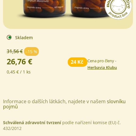
Skladem
31,56 €
–15 %
26,76 €
Cena pro členy -
24 Kč
Herbavia Klubu
Jednotková
0,45 € / 1 ks
cena:
Informace o dalších látkách, najdete v našem
slovníku
pojmů
Schválená zdravotní tvrzení
podle nařízení komise (EU) č.
432/2012