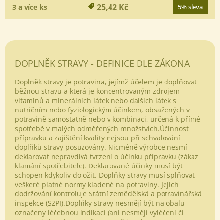
25,42 Kč
3 a více ks
5% sleva
DOPLNĚK STRAVY - DEFINICE DLE ZÁKONA
Doplněk stravy je potravina, jejímž účelem je doplňovat
běžnou stravu a která je koncentrovaným zdrojem
vitaminů a minerálních látek nebo dalších látek s
nutričním nebo fyziologickým účinkem, obsažených v
potravině samostatně nebo v kombinaci, určená k přímé
spotřebě v malých odměřených množstvích.Účinnost
přípravku a zajištění kvality nejsou při schvalování
doplňků stravy posuzovány. Nicméně výrobce nesmí
deklarovat nepravdivá tvrzení o účinku přípravku (zákaz
klamání spotřebitele). Deklarované účinky musí být
schopen kdykoliv doložit. Doplňky stravy musí splňovat
veškeré platné normy kladené na potraviny. Jejich
dodržování kontroluje Státní zemědělská a potravinářská
inspekce (SZPI).Doplňky stravy nesmějí být na obalu
označeny léčebnou indikací (ani nesmějí vyléčení či