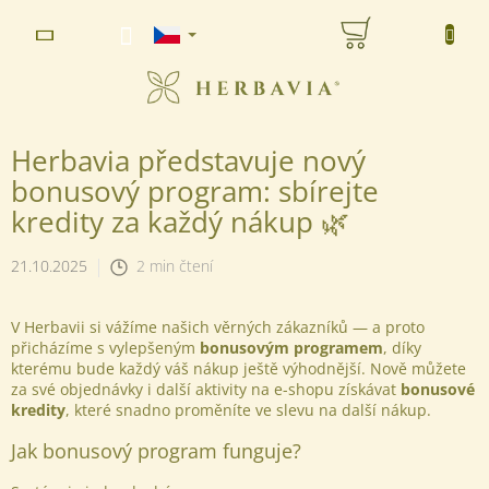
Přejít
NÁKUPNÍ
na
www.herbavia.cz - Chat
obsah
KOŠÍK
Herbavia představuje nový
bonusový program: sbírejte
kredity za každý nákup 🌿
21.10.2025
2 min čtení
V Herbavii si vážíme našich věrných zákazníků — a proto
přicházíme s vylepšeným
bonusovým programem
, díky
kterému bude každý váš nákup ještě výhodnější. Nově můžete
za své objednávky i další aktivity na e-shopu získávat
bonusové
kredity
, které snadno proměníte ve slevu na další nákup.
Jak bonusový program funguje?