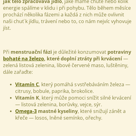
jak tělo zpracovává jídlo
, jaké máme chutě nebo kolik
energie spálíme v klidu i při pohybu. Tělo během měsíce
prochází několika fázemi a každá z nich může ovlivnit
naši chuť k jídlu, trávení nebo to, co nám nejvíc vyhovuje
jíst.
Při
menstruační fázi
je důležité konzumovat
potraviny
bohaté na železo
, které doplní ztráty při krvácení
—
zelená listová zelenina, libové červené maso, luštěniny,
dále zařaďte:
Vitamín C
, který pomáhá s vstřebáváním železa —
citrusy, bobule, paprika, brokolice.
Vitamín K
, který může pomoci snížit silné krvácení
— listová zelenina, borůvky, vejce, sýr.
Omega-3
mastné kyseliny
, které snižují zánět a
křeče — losos, lněné semínko, ořechy.