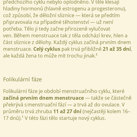
předchozího cyklu nebylo oplodněno. V těle klesají
hladiny hormonů (hlavně estrogenu a progesteronu),
což způsobí, že děložní sliznice — která se předtím
připravovala na případné těhotenství — už není
potřeba. Tělo ji tedy začne přirozeně vylučovat
ven.
Během menstruace tak z těla odchází krev, hlen a
část sliznice z dělohy. Každý cyklus začíná prvním dnem
menstruace.
Celý cyklus
pak trvá přibližně
21 až 35 dní
,
ale každá žena to může mít trochu jinak.²
Folikulární fáze
Folikulární fáze je období menstruačního cyklu, které
začíná prvním dnem menstruace
— takže se částečně
překrývá s menstruační fází — a trvá až do ovulace. V
průměru trvá zhruba
11 až 27 dní
(nejčastěji kolem 16–
17 dnů).¹
V této fázi tělo startuje nový cyklus.