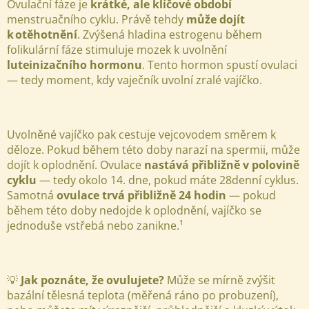
Ovulační fáze je
krátké, ale klíčové období
menstruačního cyklu. Právě tehdy
může dojít
k otěhotnění
. Zvýšená hladina estrogenu během
folikulární fáze stimuluje mozek k uvolnění
luteinizačního hormonu
. Tento hormon spustí ovulaci
— tedy moment, kdy vaječník uvolní zralé vajíčko.
Uvolněné vajíčko pak cestuje vejcovodem směrem k
děloze. Pokud během této doby narazí na spermii, může
dojít k oplodnění. Ovulace
nastává přibližně v polovině
cyklu
— tedy okolo 14. dne, pokud máte 28denní cyklus.
Samotná
ovulace trvá přibližně 24 hodin
— pokud
během této doby nedojde k oplodnění, vajíčko se
jednoduše vstřebá nebo zanikne.¹
💡
Jak poznáte, že ovulujete?
Může se mírně zvýšit
bazální tělesná teplota (měřená ráno po probuzení),