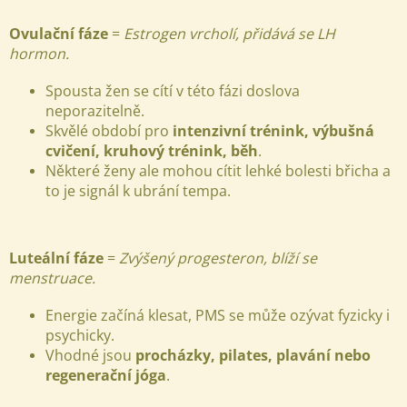
Ovulační fáze
=
Estrogen vrcholí, přidává se LH
hormon.
Spousta žen se cítí v této fázi doslova
neporazitelně.
Skvělé období pro
intenzivní trénink, výbušná
cvičení, kruhový trénink, běh
.
Některé ženy ale mohou cítit lehké bolesti břicha a
to je signál k ubrání tempa.
Luteální fáze
=
Zvýšený progesteron, blíží se
menstruace.
Energie začíná klesat, PMS se může ozývat fyzicky i
psychicky.
Vhodné jsou
procházky, pilates, plavání nebo
regenerační jóga
.