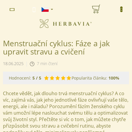
Přejít
NÁKUPNÍ
na
www.herbavia.cz - Chat
obsah
KOŠÍK
Menstruační cyklus: Fáze a jak
upravit stravu a cvičení
18.06.2025
7 min čtení
Hodnocení:
5
/ 5
Popularita článku:
100%
Chcete vědět, jak dlouho trvá menstruační cyklus? A co
víc, zajímá vás, jak jeho jednotlivé fáze ovlivňují vaše tělo,
energii, ale i náladu? Porozumění fázím ženského cyklu
vám umožní lépe naslouchat svému tělu a optimalizovat
svůj životní styl. Přečtěte si víc o tom, jak můžete chytře
přizpůsobit svou stravu a cvičební rutinu, abyste