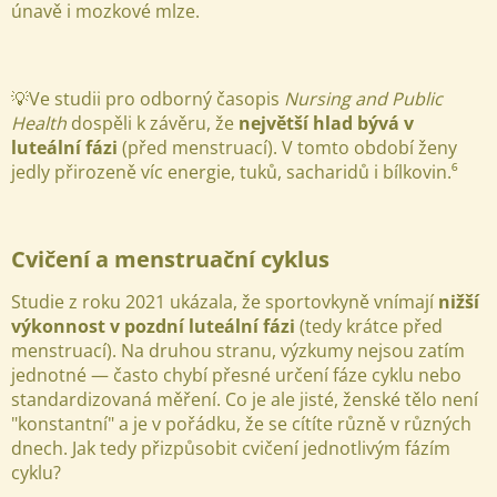
únavě i mozkové mlze.
💡Ve studii pro odborný časopis
Nursing and Public
Health
dospěli k závěru, že
největší hlad bývá v
luteální fázi
(před menstruací). V tomto období ženy
jedly přirozeně víc energie, tuků, sacharidů i bílkovin.⁶
Cvičení a menstruační cyklus
Studie z roku 2021 ukázala, že sportovkyně vnímají
nižší
výkonnost v pozdní luteální fázi
(tedy krátce před
menstruací). Na druhou stranu, výzkumy nejsou zatím
jednotné — často chybí přesné určení fáze cyklu nebo
standardizovaná měření. Co je ale jisté, ženské tělo není
"konstantní" a je v pořádku, že se cítíte různě v různých
dnech. Jak tedy přizpůsobit cvičení jednotlivým fázím
cyklu?