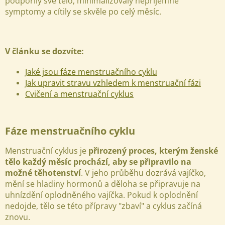
podpořily své tělo, minimalizovaly nepříjemné
symptomy a cítily se skvěle po celý měsíc.
V článku se dozvíte:
Jaké jsou fáze menstruačního cyklu
Jak upravit stravu vzhledem k menstruační fázi
Cvičení a menstruační cyklus
Fáze menstruačního cyklu
Menstruační cyklus je
přirozený proces, kterým ženské
tělo každý měsíc prochází, aby se připravilo na
možné těhotenství
. V jeho průběhu dozrává vajíčko,
mění se hladiny hormonů a děloha se připravuje na
uhnízdění oplodněného vajíčka. Pokud k oplodnění
nedojde, tělo se této přípravy "zbaví" a cyklus začíná
znovu.