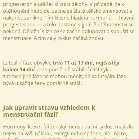
progesteron a udržet sliznici dělohy.
V případě, že k
otěhotnění nedojde, začne se žluté tělísko zmenšovat a
nakonec zanikne. Tím klesne hladina hormonů — hlavně
progesteronu — a tělo dostane signál, že těhotenství se
nekoná. Děložní sliznice se začne odlupovat a spouští se
menstruace. A tím celý cyklus začíná znovu.
Luteální fáze obvykle
trvá 11 až 17 dní, nejčastěji
kolem 14 dní
. Je to poměrně stabilní část cyklu —
zatímco jiné fáze se mohou měnit, délka luteální fáze
bývá u každé ženy poměrně stálá.¹
Jak upravit stravu vzhledem k
menstruační fázi?
Hormony, které řídí ženský menstruační cyklus, mají vliv
nejen na vaši náladu, energii nebo spánek, ale i na to,