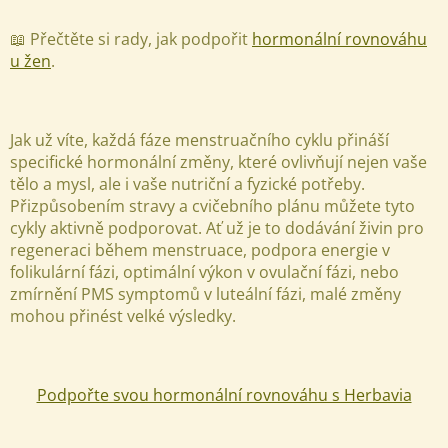
📖 Přečtěte si rady, jak podpořit
hormonální rovnováhu
Odeslat
u žen
.
Powered by chaterimo
Jak už víte, každá fáze menstruačního cyklu přináší
specifické hormonální změny, které ovlivňují nejen vaše
tělo a mysl, ale i vaše nutriční a fyzické potřeby.
Přizpůsobením stravy a cvičebního plánu můžete tyto
cykly aktivně podporovat. Ať už je to dodávání živin pro
regeneraci během menstruace, podpora energie v
folikulární fázi, optimální výkon v ovulační fázi, nebo
zmírnění PMS symptomů v luteální fázi, malé změny
mohou přinést velké výsledky.
Podpořte svou hormonální rovnováhu s Herbavia