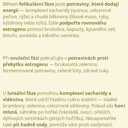
Během
folikulární fáze
jezte
potraviny, které dodají
energii
— komplexní sacharidy (quinoa, celozrnné
pečivo, rýže) a chudé bílkoviny (libové maso, ryby,
luštěniny nebo tofu). Dále
podpořte rovnováhu
estrogenu
pomocí brokolice, kapusty, kysaného zelí,
kimchi, avokáda a lněného semínka.
Při
ovulační fázi
pokračujte v
potravinách proti
přebytku estrogenu
— brukvovitá zelenina,
fermentované potraviny, zelené listy, zdravé tuky.
U
luteální fáze
pomohou
komplexní sacharidy a
vláknina
, které udrží hladinu cukru stabilní — sladké
brambory, zelenina, celozrnné obiloviny. Pokud vás
honí
mlsná
, sáhněte po hořké čokoládě, ovoci, ořeších,
dýňových semínkách (plných hořčíku). Nezapomeňte
také
pít hodně vody
, pomůže vám proti nadýmání,