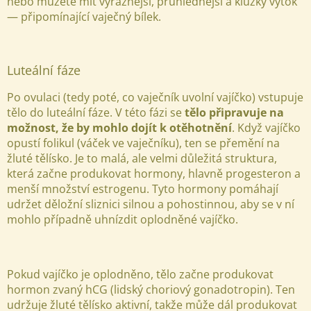
nebo můžete mít výraznější, průhlednější a kluzký výtok
— připomínající vaječný bílek.
Luteální fáze
Po ovulaci (tedy poté, co vaječník uvolní vajíčko) vstupuje
tělo do luteální fáze. V této fázi se
tělo připravuje na
možnost, že by mohlo dojít k otěhotnění
. Když vajíčko
opustí folikul (váček ve vaječníku), ten se přemění na
žluté tělísko. Je to malá, ale velmi důležitá struktura,
která začne produkovat hormony, hlavně progesteron a
menší množství estrogenu. Tyto hormony pomáhají
udržet děložní sliznici silnou a pohostinnou, aby se v ní
mohlo případně uhnízdit oplodněné vajíčko.
Pokud vajíčko je oplodněno, tělo začne produkovat
hormon zvaný hCG (lidský choriový gonadotropin). Ten
udržuje žluté tělísko aktivní, takže může dál produkovat