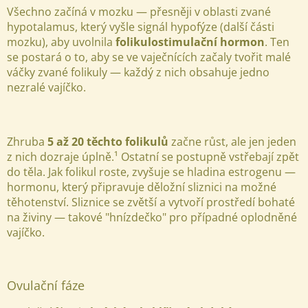
Všechno začíná v mozku — přesněji v oblasti zvané
hypotalamus, který vyšle signál hypofýze (další části
mozku), aby uvolnila
folikulostimulační hormon
. Ten
se postará o to, aby se ve vaječnících začaly tvořit malé
váčky zvané folikuly — každý z nich obsahuje jedno
nezralé vajíčko.
Zhruba
5 až 20 těchto folikulů
začne růst, ale jen jeden
z nich dozraje úplně.¹ Ostatní se postupně vstřebají zpět
do těla. Jak folikul roste, zvyšuje se hladina estrogenu —
hormonu, který připravuje děložní sliznici na možné
těhotenství. Sliznice se zvětší a vytvoří prostředí bohaté
na živiny — takové "hnízdečko" pro případné oplodněné
vajíčko.
Ovulační fáze