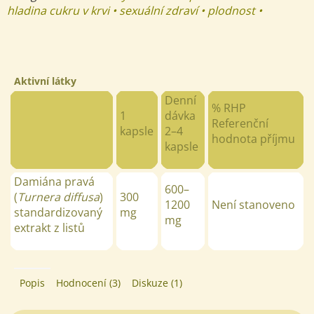
hladina cukru v krvi • sexuální zdraví • plodnost •
Aktivní látky
Denní
% RHP
1
dávka
Referenční
kapsle
2–4
hodnota příjmu
kapsle
Damiána pravá
600–
(
Turnera diffusa
)
300
1200
Není stanoveno
standardizovaný
mg
mg
extrakt z listů
Popis
Hodnocení (3)
Diskuze (1)