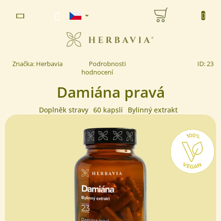
Přejít
NÁKUPNÍ
na
www.herbavia.cz - Chat
obsah
KOŠÍK
Průměrné
Značka:
Herbavia
Podrobnosti
ID:
23
hodnocení
hodnocení
produktu
Damiána pravá
je
5,0
z 5
Doplněk stravy
60 kapslí
Bylinný extrakt
hvězdiček.