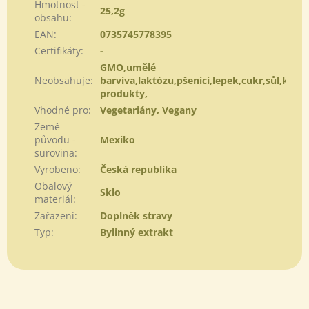
Hmotnost -
25,2g
obsahu
:
EAN
:
0735745778395
Certifikáty
:
-
GMO,umělé
Neobsahuje
:
barviva,laktózu,pšenici,lepek,cukr,sůl,kvasn
produkty,
Vhodné pro
:
Vegetariány, Vegany
Země
původu -
Mexiko
surovina
:
Vyrobeno
:
Česká republika
Obalový
Sklo
materiál
:
Zařazení
:
Doplněk stravy
Typ
:
Bylinný extrakt