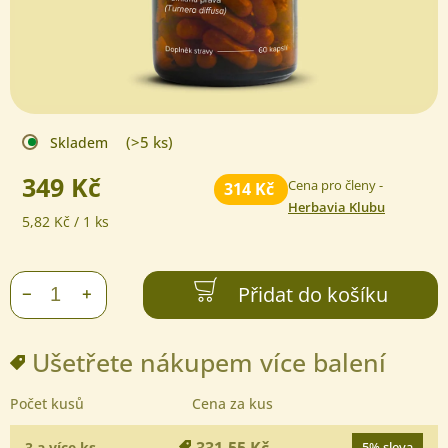
(>5 ks)
Skladem
349 Kč
Cena pro členy -
314 Kč
Herbavia Klubu
Měrná
5,82 Kč / 1 ks
cena:
Přidat do košíku
+
−
Ušetřete nákupem více balení
Počet kusů
Cena za kus
331,55 Kč
3 a více ks
5% sleva