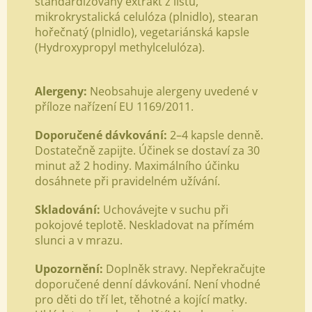
standardizovaný extrakt z listů,
mikrokrystalická celulóza (plnidlo), stearan
hořečnatý (plnidlo),
vegetariánská kapsle
(Hydroxypropyl methylcelulóza).
Alergeny:
Neobsahuje alergeny uvedené v
příloze nařízení EU 1169/2011.
Doporučené dávkování:
2–4 kapsle denně.
Dostatečně zapijte. Účinek se dostaví za 30
minut až 2 hodiny. Maximálního účinku
dosáhnete při pravidelném užívání.
Skladování:
Uchovávejte v suchu při
pokojové teplotě. Neskladovat na přímém
slunci a v mrazu.
Upozornění:
Doplněk stravy. Nepřekračujte
doporučené denní dávkování. Není vhodné
pro děti do tří let, těhotné a kojící matky.