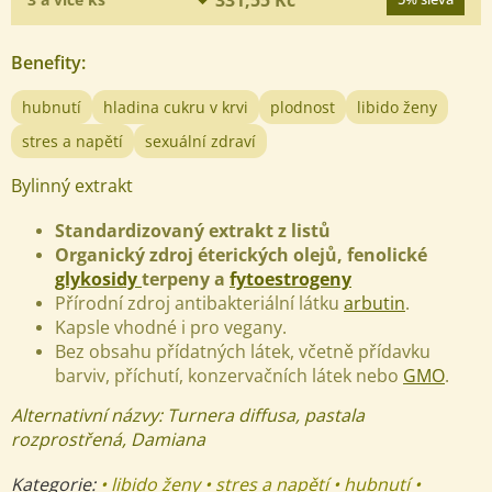
Benefity
:
hubnutí
hladina cukru v krvi
plodnost
libido ženy
stres a napětí
sexuální zdraví
Bylinný extrakt
Standardizovaný extrakt z listů
Organický zdroj éterických olejů, fenolické
glykosidy
terpeny a
fytoestrogeny
Přírodní zdroj antibakteriální látku
arbutin
.
Kapsle vhodné i pro vegany.
Bez obsahu přídatných látek, včetně přídavku
barviv, příchutí, konzervačních látek nebo
GMO
.
Alternativní názvy: Turnera diffusa, pastala
rozprostřená, Damiana
Kategorie:
• libido ženy • stres a napětí • hubnutí •