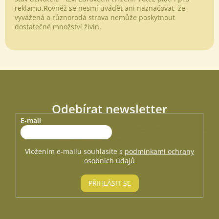
reklamu.Rovněž se nesmí uvádět ani naznačovat, že
vyvážená a různorodá strava nemůže poskytnout
dostatečné množství živin.
Odebírat newsletter
E-mail
Vložte svůj e-mail a my vám budeme zasílat informace o nových
produktech na našem e-shopu.
Vložením e-mailu souhlasíte s
podmínkami ochrany
osobních údajů
PŘIHLÁSIT SE