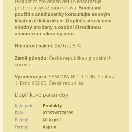
Ukládat mimo dosah dětí! Nenahrazuje
pestrou a vyváženou stravu
.
Současné
použití s antidiabetiky konzultujte se svým
lékařem či lékárníkem. Doplněk stravy není
vhodný pro ženy s osobní či rodinnou
anamnézou rakoviny prsu.
Hmotnost balení:
24,0
g ± 5 %
Země původu
: Česká republika z globálních
surovin
Vyrobeno pro:
SANDOW NUTRITION, Spálená
1, Brno 602 00, Česká republika
Doplňkové parametry
Kategorie
:
Produkty
EAN
:
0735745778395
Balení
:
60 kapslí
Forma
:
Kapsle