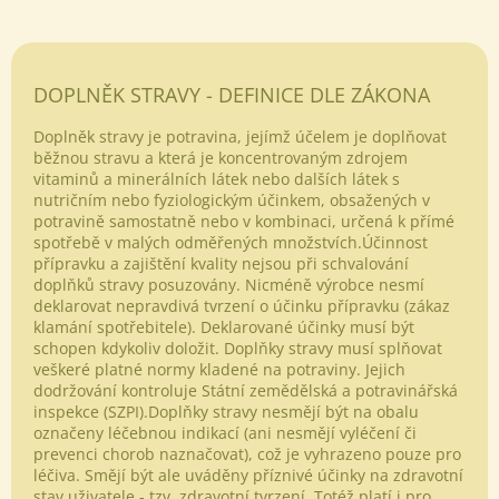
DOPLNĚK STRAVY - DEFINICE DLE ZÁKONA
Doplněk stravy je potravina, jejímž účelem je doplňovat
běžnou stravu a která je koncentrovaným zdrojem
vitaminů a minerálních látek nebo dalších látek s
nutričním nebo fyziologickým účinkem, obsažených v
potravině samostatně nebo v kombinaci, určená k přímé
spotřebě v malých odměřených množstvích.Účinnost
přípravku a zajištění kvality nejsou při schvalování
doplňků stravy posuzovány. Nicméně výrobce nesmí
deklarovat nepravdivá tvrzení o účinku přípravku (zákaz
klamání spotřebitele). Deklarované účinky musí být
schopen kdykoliv doložit. Doplňky stravy musí splňovat
veškeré platné normy kladené na potraviny. Jejich
dodržování kontroluje Státní zemědělská a potravinářská
Odeslat
inspekce (SZPI).Doplňky stravy nesmějí být na obalu
označeny léčebnou indikací (ani nesmějí vyléčení či
Powered by chaterimo
prevenci chorob naznačovat), což je vyhrazeno pouze pro
léčiva. Smějí být ale uváděny příznivé účinky na zdravotní
stav uživatele - tzv. zdravotní tvrzení. Totéž platí i pro