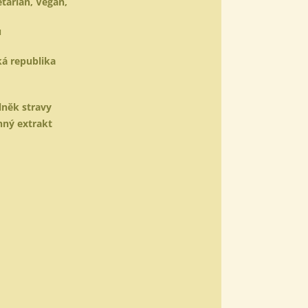
tarián, Vegan,
u
á republika
něk stravy
nný extrakt