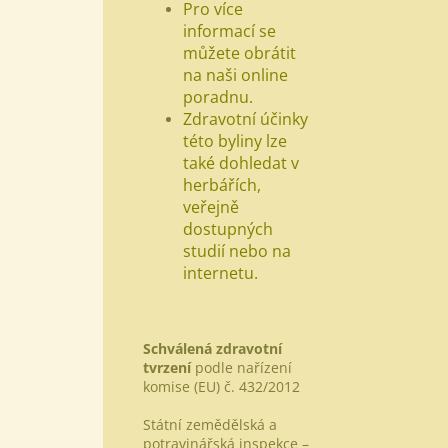
Pro více
informací se
můžete obrátit
na naši online
poradnu.
Zdravotní účinky
této byliny lze
také dohledat v
herbářích,
veřejně
dostupných
studií nebo na
internetu.
Schválená zdravotní
tvrzení
podle nařízení
komise (EU) č. 432/2012
Státní zemědělská a
potravinářská inspekce –