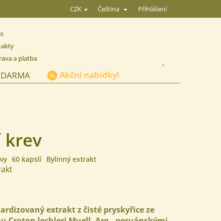
Přihlášení
CZK
Čeština
ás
takty
ava a platba
NÁKUPNÍ
Akční nabídky!
ZDARMA
KOŠÍK
 krev
vy
60 kapslí
Bylinný extrakt
trakt
dardizovaný
extrakt z čisté pryskyřice ze
u Croton lechleri Muell, Arg., peruánskými