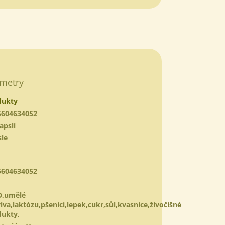
www.
metry
dukty
5604634052
apslí
le
5604634052
,umělé
iva,laktózu,pšenici,lepek,cukr,sůl,kvasnice,živočišné
dukty,