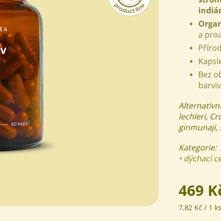
indiá
Organ
a pro
Příro
Kapsl
Bez o
barviv
Alternativn
lechleri,
Cr
ginmunaji, 
Kategorie:
• dýchací c
469 K
Měrná
7,82 Kč / 1 k
cena: