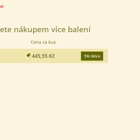
no
ete nákupem více balení
Cena za kus
445,55 Kč
5% sleva