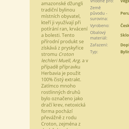
Vhodné pro
:
Vege
amazonské džungli
Země
tradiční bylinou
původu -
Per
místních obyvatel,
surovina
:
kteří ji využívají při
Vyrobeno
:
Česk
potírání ran, krvácení
Obalový
a bolesti. Tento
Sklo
materiál
:
přírodní produkt se
Zařazení
:
Dopl
získává z pryskyřice
Typ
:
Byli
stromu
Croton
lechleri Muell, Arg
. a v
případě přípravku
Herbavia je použit
100% čistý extrakt.
Zatímco mnoho
rostlinných druhů
bylo označeno jako
dračí krev, netoxická
forma pochází
převážně z rodu
Croton, zejména z