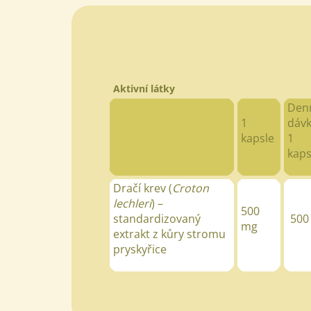
Aktivní látky
Den
1
dáv
kapsle
1
kaps
Dračí krev (
Croton
lechleri
)
–
500
standardizovaný
500
mg
extrakt z kůry stromu
pryskyřice