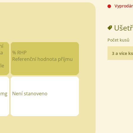
Vyprodá
Ušetř
Počet kusů
ní
ka
% RHP
3 a více ks
Referenční hodnota příjmu
le
 mg
Není stanoveno