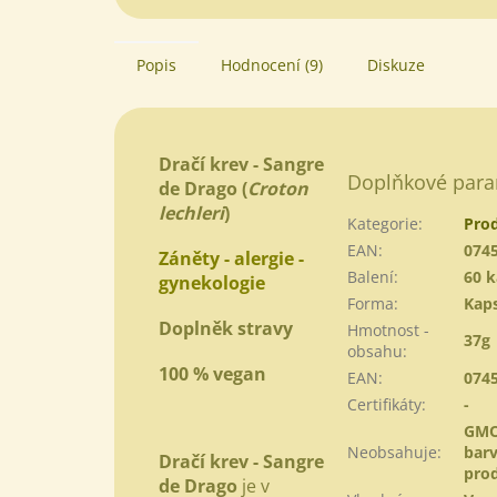
Popis
Hodnocení (9)
Diskuze
Dračí krev - Sangre
Doplňkové para
de Drago
(
Croton
lechleri
)
Kategorie
:
Pro
EAN
:
074
Záněty - alergie -
Balení
:
60 k
gynekologie
Forma
:
Kaps
Doplněk stravy
Hmotnost -
37g
obsahu
:
100 % vegan
EAN
:
074
Certifikáty
:
-
GMO
Neobsahuje
:
barv
Dračí krev - Sangre
pro
de Drago
je v