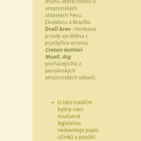
druhů, které rostou v
amazonských
oblastech Peru,
Ekvádoru a Brazílie.
Dračí krev -
Herbavia
je tedy vyráběna z
pryskyřice stromu
Croton lechleri
Muell, Arg
.
pocházejícího z
peruánských
amazonských oblastí.
U této tradiční
byliny nám
současná
legislativa
nedovoluje popis
účinků a použití.