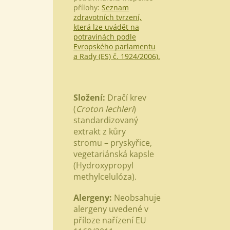
přílohy:
Seznam
zdravotních tvrzení,
která lze uvádět na
potravinách podle
Evropského parlamentu
a Rady (ES) č. 1924/2006).
Složení:
Dračí krev
(
Croton lechleri
)
standardizovaný
extrakt z kůry
stromu
–
pryskyřice,
vegetariánská kapsle
(Hydroxypropyl
methylcelulóza).
Alergeny:
Neobsahuje
alergeny uvedené v
příloze nařízení EU