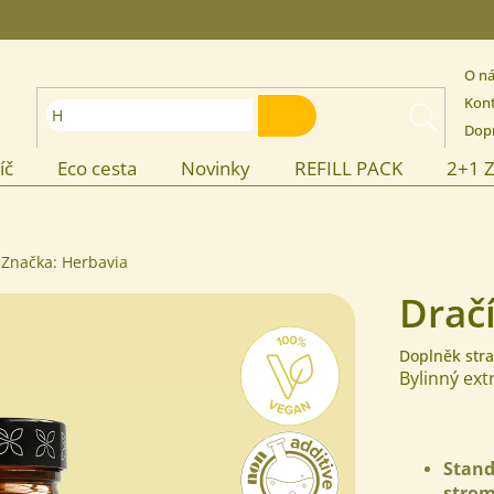
O n
Kon
HLEDAT
Dopr
íč
Eco cesta
Novinky
REFILL PACK
2+1 
Značka:
Herbavia
Dračí
Doplněk stra
Bylinný ex
Stan
strom