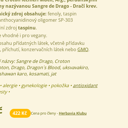
ny nazývanou Sangre de Drago - Dračí krev.
ický zdroj obsahuje:
fenoly, taspin
anthocyanidinový oligomer SP-303
dní zdroj
taspinu
.
e vhodné i pro vegany.
bsahu přídatných látek, včetně přídavku
, příchutí, konzervačních látek nebo
GMO
.
í názvy: Sangre de Drago, Croton
oton, Drago, Dragon´s Blood, uksvavakiro,
shawan karo, kosamati, jat
• alergie • gynekologie • pokožka •
antioxidant
esty •
č
422 Kč
Cena pro členy -
Herbavia Klubu
s