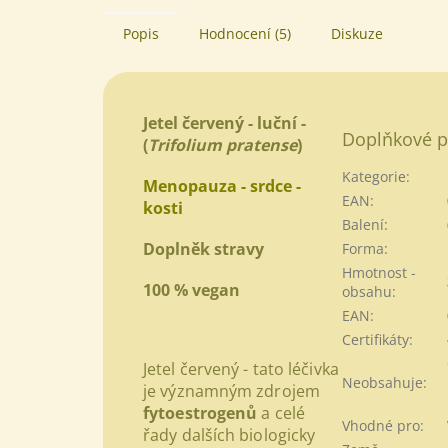
Popis
Hodnocení (5)
Diskuze
Jetel červený - luční -
Doplňkové p
(
Trifolium pratense
)
Kategorie
:
Menopauza - srdce -
EAN
:
kosti
Balení
:
Doplněk stravy
Forma
:
Hmotnost -
100 % vegan
obsahu
:
EAN
:
Certifikáty
:
Jetel červený - tato léčivka
Neobsahuje
:
je významným zdrojem
fytoestrogenů
a celé
Vhodné pro
:
řady dalších biologicky