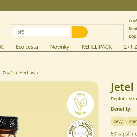
O n
Kon
HLEDAT
Dopr
íč
Eco cesta
Novinky
REFILL PACK
2+1 
Značka:
Herbavia
Jetel
Doplněk stra
Benefity
:
cévy
men
60 kapslí /