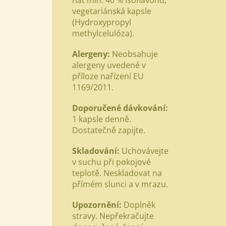
nať min. 40 % iso­flavonů,
vegetariánská kapsle
(Hydroxypropyl
methylcelulóza).
Alergeny:
Neobsahuje
alergeny uvedené v
příloze nařízení EU
1169/2011.
Doporučené dávkování:
1 kapsle denně.
Dostatečně zapijte.
Skladování:
Uchovávejte
v suchu při pokojové
teplotě. Neskladovat na
přímém slunci a v mrazu.
Upozornění:
Doplněk
stravy. Nepřekračujte