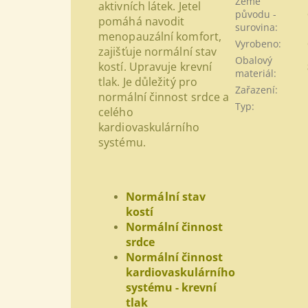
Země
aktivních látek. Jetel
původu -
pomáhá navodit
surovina
:
menopauzální komfort,
Vyrobeno
:
zajišťuje normální stav
Obalový
kostí. Upravuje krevní
materiál
:
tlak. Je důležitý pro
Zařazení
:
normální činnost srdce a
Typ
:
celého
kardiovaskulárního
systému.
Normální stav
kostí
Normální činnost
srdce
Normální činnost
kardiovaskulárního
systému - krevní
tlak