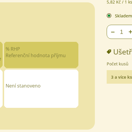
Měrná
5,82 Kč / 1 k
cena:
Skladem
−
% RHP
Ušetř
Referenční hodnota příjmu
e
Počet kusů
3 a více ks
Není stanoveno