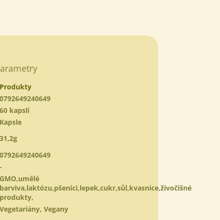
www.
arametry
Produkty
0792649240649
60 kapslí
Kapsle
31,2g
0792649240649
-
GMO,umělé
barviva,laktózu,pšenici,lepek,cukr,sůl,kvasnice,živočišné
produkty,
Vegetariány, Vegany