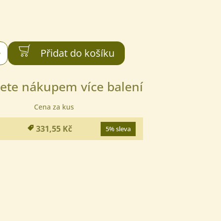
s
+
Přidat do košíku
ete nákupem více balení
Cena za kus
331,55 Kč
5% sleva