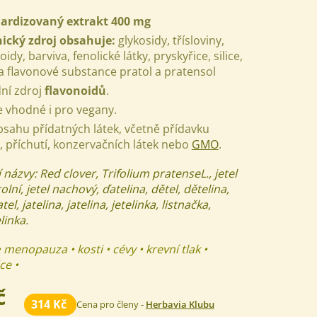
ardizovaný extrakt 400 mg
ický zdroj obsahuje:
glykosidy, třísloviny,
oidy, barviva, fenolické látky, pryskyřice, silice,
a flavonové substance pratol a pratensol
dní zdroj
flavonoidů
.
e vhodné i pro vegany.
bsahu přídatných látek, včetně přídavku
, příchutí, konzervačních látek nebo
GMO
.
í názvy:
Red clover,
Trifolium pratenseL.,
jetel
 rolní, jetel nachový, ďatelina, dětel, dětelina,
tel, jatelina, jatelina, jetelinka, listnačka,
linka.
• menopauza • kosti • cévy • krevní tlak •
ce •
č
314 Kč
Cena pro členy -
Herbavia Klubu