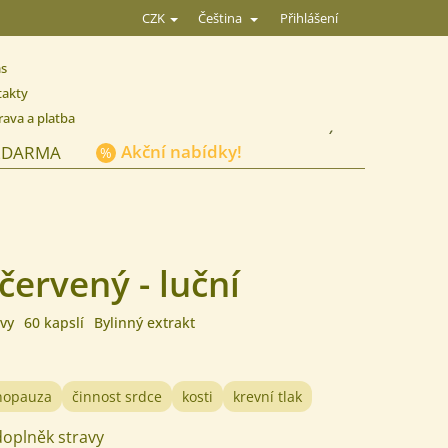
Přihlášení
CZK
Čeština
ás
takty
ava a platba
NÁKUPNÍ
Akční nabídky!
ZDARMA
KOŠÍK
 červený - luční
vy
60 kapslí
Bylinný extrakt
opauza
činnost srdce
kosti
krevní tlak
 doplněk stravy