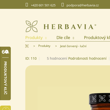
Přejít
+420 601 501 625
podpora@herbavia.cz
na
obsah
Produkty
Dle cíle
Produktový kl
Domů
Produkty
Jetel červený - luční
Průměrné
ID:
110
5 hodnocení
Podrobnosti hodnocení
hodnocení
produktu
je
5,0
z
5
hvězdiček.