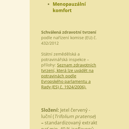
Menopauzální
komfort
Schválená zdravotní tvrzení
podle nařízení komise (EU) č.
432/2012
Státní zemědělská a
potravinářská inspekce –
přílohy:
Seznam zdravotních
tvrzení, která lze uvádět na
potravinách podle
Evropského parlamentu a
Rady (ES) č. 1924/2006).
Složení:
Jetel červený -
luční (
Trifolium pratense
)
–
standardizovaný extrakt