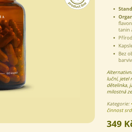
Stand
Organ
flavon
tanin 
Příro
Kapsl
Bez o
barviv
Alternativn
luční, jetel
dětelinka, ja
milostná ze
Kategorie:
činnost srd
349 K