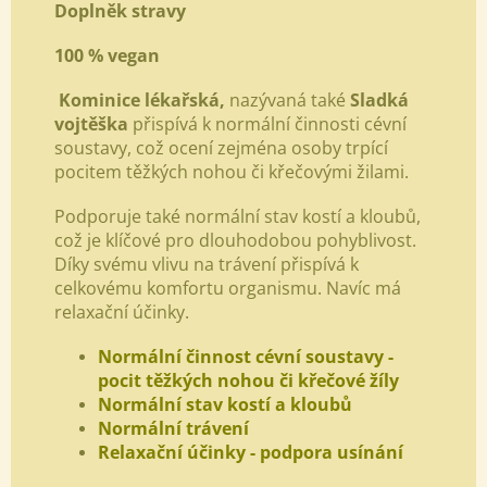
Doplněk stravy
​100 % vegan
Kominice lékařská,
nazývaná také
Sladká
vojtěška
přispívá k normální činnosti cévní
soustavy, což ocení zejména osoby trpící
pocitem těžkých nohou či křečovými žilami.
Podporuje také normální stav kostí a kloubů,
což je klíčové pro dlouhodobou pohyblivost.
Díky svému vlivu na trávení přispívá k
celkovému komfortu organismu. Navíc má
relaxační účinky.
Normální činnost cévní soustavy -
pocit těžkých nohou či křečové žíly
Normální stav kostí a kloubů
Normální trávení
Relaxační účinky - podpora usínání