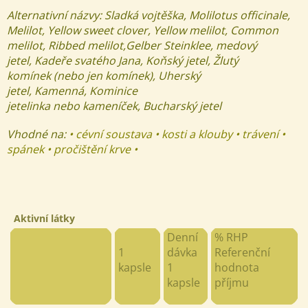
Alternativní názvy:
Sladká vojtěška, Molilotus officinale,
Melilot,
Yellow sweet clover, Yellow melilot, Common
melilot, Ribbed melilot,
Gelber Steinklee,
medový
jetel,
Kadeře svatého Jana,
Koňský jetel,
Žlutý
komínek (nebo jen komínek),
Uherský
jetel,
Kamenná,
Kominice
jetelinka nebo kameníček,
Bucharský jetel
Vhodné na:
• cévní soustava • kosti a klouby • trávení •
spánek • pročištění krve •
Aktivní látky
Denní
% RHP
1
dávka
Referenční
kapsle
1
hodnota
kapsle
příjmu