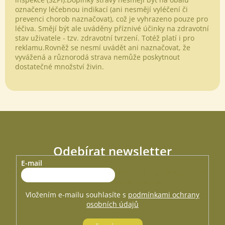
označeny léčebnou indikací (ani nesmějí vyléčení či
prevenci chorob naznačovat), což je vyhrazeno pouze pro
léčiva. Smějí být ale uváděny příznivé účinky na zdravotní
stav uživatele - tzv. zdravotní tvrzení. Totéž platí i pro
reklamu.Rovněž se nesmí uvádět ani naznačovat, že
Odeslat
vyvážená a různorodá strava nemůže poskytnout
dostatečné množství živin.
Powered by chaterimo
Odebírat newsletter
E-mail
Vložte svůj e-mail a my vám budeme zasílat informace o nových
produktech na našem e-shopu.
Vložením e-mailu souhlasíte s
podmínkami ochrany
osobních údajů