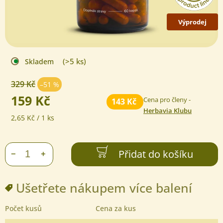
Výprodej
(>5 ks)
Skladem
329 Kč
–51 %
159 Kč
Cena pro členy -
143 Kč
Herbavia Klubu
Měrná
2,65 Kč / 1 ks
cena:
Přidat do košíku
+
−
Ušetřete nákupem více balení
Počet kusů
Cena za kus