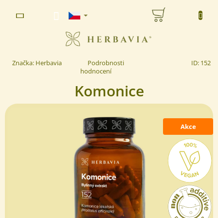
Přejít
NÁKUPNÍ
na
www.herbavia.cz - Chat
obsah
KOŠÍK
Průměrné
Značka:
Herbavia
Podrobnosti
ID:
152
hodnocení
hodnocení
produktu
Komonice
je
5,0
z 5
hvězdiček.
Akce