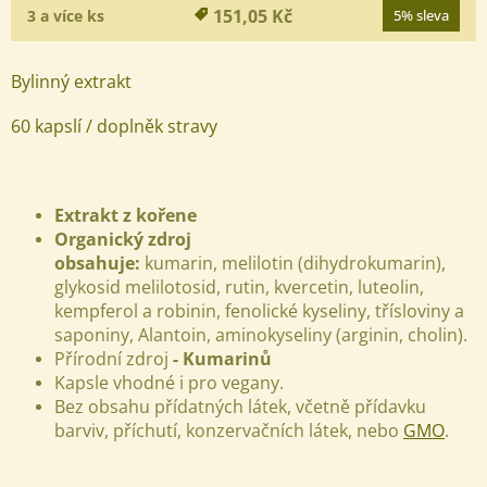
151,05 Kč
3 a více ks
5% sleva
Bylinný extrakt
60 kapslí / doplněk stravy
Extrakt z kořene
Organický zdroj
obsahuje:
kumarin, melilotin (dihydrokumarin),
glykosid melilotosid, rutin, kvercetin, luteolin,
kempferol a robinin, fenolické kyseliny, třísloviny a
saponiny, Alantoin, aminokyseliny (arginin, cholin).
Přírodní zdroj
-
Kumarinů
Kapsle vhodné i pro vegany.
Bez obsahu přídatných látek, včetně přídavku
barviv, příchutí, konzervačních látek, nebo
GMO
.