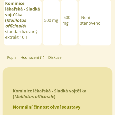
Kominice
lékařská - Sladká
vojtěška
500
Není
(
Molilotus
500
mg
mg
stanoveno
officinale
)
standardizovaný
extrakt 10:1
Popis
Hodnocení (1)
Diskuze
Kominice lékařská - Sladká vojtěška
(
Molilotus officinale
)
Normální činnost cévní soustavy