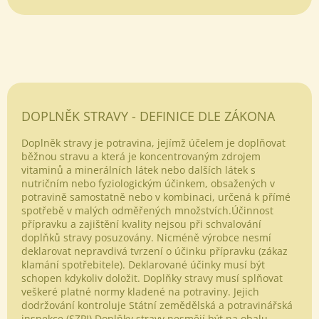
DOPLNĚK STRAVY - DEFINICE DLE ZÁKONA
Doplněk stravy je potravina, jejímž účelem je doplňovat
běžnou stravu a která je koncentrovaným zdrojem
vitaminů a minerálních látek nebo dalších látek s
nutričním nebo fyziologickým účinkem, obsažených v
potravině samostatně nebo v kombinaci, určená k přímé
spotřebě v malých odměřených množstvích.Účinnost
přípravku a zajištění kvality nejsou při schvalování
doplňků stravy posuzovány. Nicméně výrobce nesmí
deklarovat nepravdivá tvrzení o účinku přípravku (zákaz
klamání spotřebitele). Deklarované účinky musí být
schopen kdykoliv doložit. Doplňky stravy musí splňovat
veškeré platné normy kladené na potraviny. Jejich
dodržování kontroluje Státní zemědělská a potravinářská
inspekce (SZPI).Doplňky stravy nesmějí být na obalu