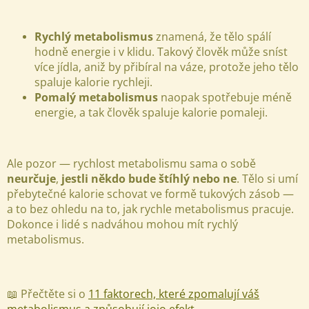
Rychlý metabolismus
znamená, že tělo spálí
hodně energie i v klidu. Takový člověk může sníst
více jídla, aniž by přibíral na váze, protože jeho tělo
spaluje kalorie rychleji.
Pomalý metabolismus
naopak spotřebuje méně
energie, a tak člověk spaluje kalorie pomaleji.
Ale pozor — rychlost metabolismu sama o sobě
neurčuje
,
jestli někdo bude štíhlý nebo ne
. Tělo si umí
přebytečné kalorie schovat ve formě tukových zásob —
a to bez ohledu na to, jak rychle metabolismus pracuje.
Dokonce i lidé s nadváhou mohou mít rychlý
metabolismus.
📖 Přečtěte si o
11 faktorech, které zpomalují váš