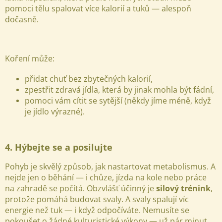
pomoci tělu spalovat více kalorií a tuků — alespoň
dočasně.
Koření může:
přidat chuť bez zbytečných kalorií,
zpestřit zdravá jídla, která by jinak mohla být fádní,
pomoci vám cítit se sytější (někdy jíme méně, když
je jídlo výrazné).
4. Hýbejte se a posilujte
Pohyb je skvělý způsob, jak nastartovat metabolismus. A
nejde jen o běhání — i chůze, jízda na kole nebo práce
na zahradě se počítá. Obzvlášť účinný je
silový trénink
,
protože pomáhá budovat svaly. A svaly spalují víc
energie než tuk — i když odpočíváte.
Nemusíte se
pokoušet o žádné kulturistické výkony — už pár minut