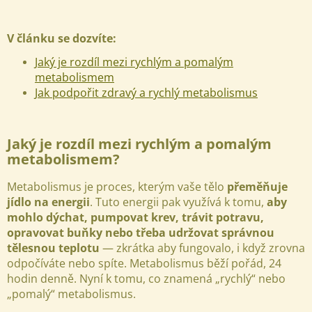
V článku se dozvíte:
Jaký je rozdíl mezi rychlým a pomalým
metabolismem
Jak podpořit zdravý a rychlý metabolismus
Jaký je rozdíl mezi rychlým a pomalým
metabolismem?
Metabolismus je proces, kterým vaše tělo
přeměňuje
jídlo na energii
. Tuto energii pak využívá k tomu,
aby
mohlo dýchat, pumpovat krev, trávit potravu,
opravovat buňky nebo třeba udržovat správnou
tělesnou teplotu
— zkrátka aby fungovalo, i když zrovna
odpočíváte nebo spíte. Metabolismus běží pořád, 24
hodin denně.
Nyní k tomu, co znamená „rychlý“ nebo
„pomalý“ metabolismus.