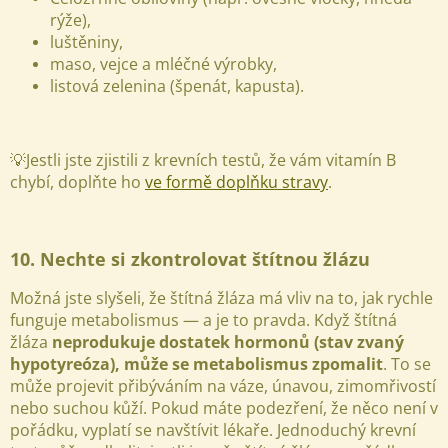
rýže),
luštěniny,
maso, vejce a mléčné výrobky,
listová zelenina (špenát, kapusta).
💡Jestli jste zjistili z krevních testů, že vám vitamín B
chybí, doplňte ho
ve formě doplňku stravy
.
10. Nechte si zkontrolovat štítnou žlázu
Možná jste slyšeli, že štítná žláza má vliv na to, jak rychle
funguje metabolismus — a je to pravda. Když štítná
žláza
neprodukuje dostatek hormonů (stav zvaný
Odeslat
hypotyreóza), může se metabolismus zpomalit
. To se
může projevit přibýváním na váze, únavou, zimomřivostí
Powered by chaterimo
nebo suchou kůží. Pokud máte podezření, že něco není v
pořádku, vyplatí se navštívit lékaře. Jednoduchý krevní