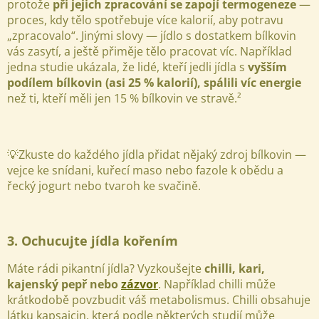
protože
při jejich zpracování se zapojí termogeneze
—
proces, kdy tělo spotřebuje více kalorií, aby potravu
„zpracovalo“. Jinými slovy — jídlo s dostatkem bílkovin
vás zasytí, a ještě přiměje tělo pracovat víc.
Například
jedna studie ukázala, že lidé, kteří jedli jídla s
vyšším
podílem bílkovin (asi 25 % kalorií), spálili víc energie
než ti, kteří měli jen 15 % bílkovin ve stravě.²
💡Zkuste do každého jídla přidat nějaký zdroj bílkovin —
vejce ke snídani, kuřecí maso nebo fazole k obědu a
řecký jogurt nebo tvaroh ke svačině.
3. Ochucujte jídla kořením
Máte rádi pikantní jídla? Vyzkoušejte
chilli, kari,
kajenský pepř nebo
zázvor
. Například chilli může
krátkodobě povzbudit váš metabolismus. Chilli obsahuje
látku kapsaicin, která podle některých studií může