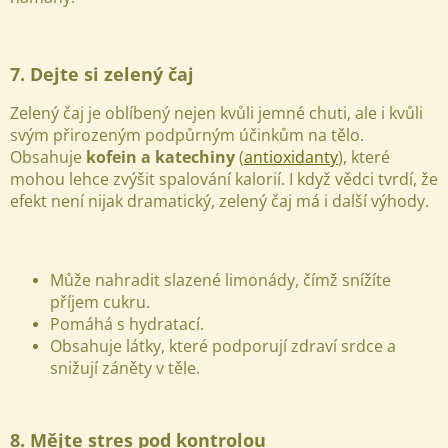
7. Dejte si zelený čaj
Zelený čaj je oblíbený nejen kvůli jemné chuti, ale i kvůli
svým přirozeným podpůrným účinkům na tělo.
Obsahuje
kofein a katechiny
(
antioxidanty
), které
mohou lehce zvýšit spalování kalorií. I když vědci tvrdí, že
efekt není nijak dramatický, zelený čaj má i další výhody.
Může nahradit slazené limonády, čímž snížíte
příjem cukru.
Pomáhá s hydratací.
Obsahuje látky, které podporují zdraví srdce a
snižují záněty v těle.
8. Mějte stres pod kontrolou