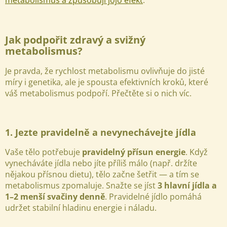
metabolismus a způsobují jojo efekt
.
Jak podpořit zdravý a svižný
metabolismus?
Je pravda, že rychlost metabolismu ovlivňuje do jisté
míry i genetika, ale je spousta efektivních kroků, které
váš metabolismus podpoří. Přečtěte si o nich víc.
1. Jezte pravidelně a nevynechávejte jídla
Vaše tělo potřebuje
pravidelný přísun energie
. Když
vynecháváte jídla nebo jíte příliš málo (např. držíte
nějakou přísnou dietu), tělo začne šetřit — a tím se
metabolismus zpomaluje. Snažte se jíst
3 hlavní jídla a
1–2 menší svačiny denně
. Pravidelné jídlo pomáhá
udržet stabilní hladinu energie i náladu.