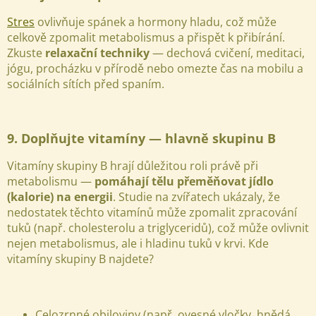
Stres
ovlivňuje spánek a hormony hladu, což může
celkově zpomalit metabolismus a přispět k přibírání.
Zkuste
relaxační techniky
— dechová cvičení, meditaci,
jógu, procházku v přírodě nebo omezte čas na mobilu a
sociálních sítích před spaním.
9. Doplňujte vitamíny — hlavně skupinu B
Vitamíny skupiny B hrají důležitou roli právě při
metabolismu —
pomáhají tělu přeměňovat jídlo
(kalorie) na energii
. Studie na zvířatech ukázaly, že
nedostatek těchto vitamínů může zpomalit zpracování
tuků (např. cholesterolu a triglyceridů), což může ovlivnit
nejen metabolismus, ale i hladinu tuků v krvi.
Kde
vitamíny skupiny B najdete?
Celozrnné obiloviny (např. ovesné vločky, hnědá