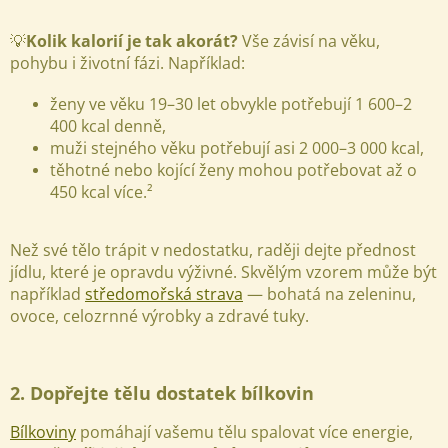
💡
Kolik kalorií je tak akorát?
Vše závisí na věku,
pohybu i životní fázi. Například:
ženy ve věku 19–30 let obvykle potřebují 1 600–2
400 kcal denně,
muži stejného věku potřebují asi 2 000–3 000 kcal,
těhotné nebo kojící ženy mohou potřebovat až o
450 kcal více.²
Než své tělo trápit v nedostatku, raději dejte přednost
jídlu, které je opravdu výživné. Skvělým vzorem může být
například
středomořská strava
— bohatá na zeleninu,
ovoce, celozrnné výrobky a zdravé tuky.
2. Dopřejte tělu dostatek bílkovin
Bílkoviny
pomáhají vašemu tělu spalovat více energie,