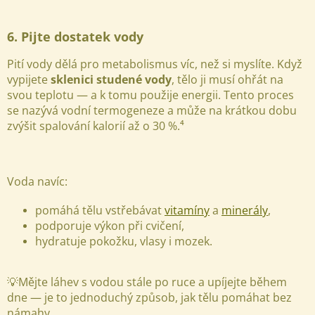
6. Pijte dostatek vody
Pití vody dělá pro metabolismus víc, než si myslíte. Když
vypijete
sklenici studené vody
, tělo ji musí ohřát na
svou teplotu — a k tomu použije energii. Tento proces
se nazývá vodní termogeneze a může na krátkou dobu
zvýšit spalování kalorií až o 30 %.⁴
Voda navíc:
pomáhá tělu vstřebávat
vitamíny
a
minerály
,
podporuje výkon při cvičení,
hydratuje pokožku, vlasy i mozek.
💡Mějte láhev s vodou stále po ruce a upíjejte během
dne — je to jednoduchý způsob, jak tělu pomáhat bez
námahy.