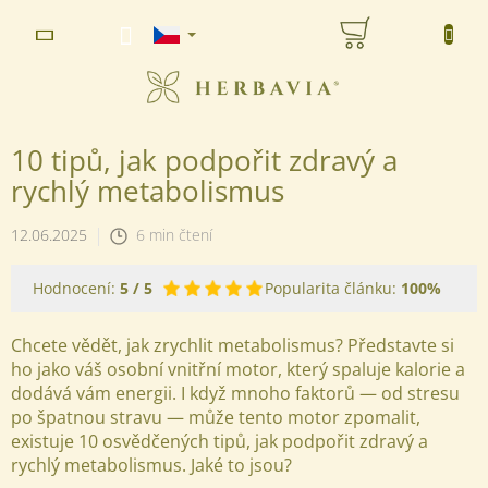
Přejít
NÁKUPNÍ
na
www.herbavia.cz - Chat
obsah
KOŠÍK
10 tipů, jak podpořit zdravý a
rychlý metabolismus
12.06.2025
6 min čtení
Hodnocení:
5
/ 5
Popularita článku:
100%
Chcete vědět, jak zrychlit metabolismus? Představte si
ho jako váš osobní vnitřní motor, který spaluje kalorie a
dodává vám energii. I když mnoho faktorů — od stresu
po špatnou stravu — může tento motor zpomalit,
existuje 10 osvědčených tipů, jak podpořit zdravý a
rychlý metabolismus. Jaké to jsou?