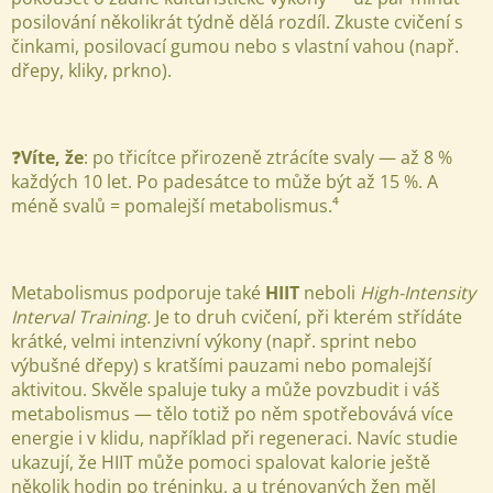
posilování několikrát týdně dělá rozdíl. Zkuste cvičení s
činkami, posilovací gumou nebo s vlastní vahou (např.
dřepy, kliky, prkno).
❓
Víte, že
: po třicítce přirozeně ztrácíte svaly — až 8 %
každých 10 let. Po padesátce to může být až 15 %. A
méně svalů = pomalejší metabolismus.⁴
Metabolismus podporuje také
HIIT
neboli
High-Intensity
Interval Training.
Je to druh cvičení, při kterém střídáte
krátké, velmi intenzivní výkony (např. sprint nebo
výbušné dřepy) s kratšími pauzami nebo pomalejší
aktivitou.
Skvěle spaluje tuky a může povzbudit i váš
metabolismus — tělo totiž po něm spotřebovává více
energie i v klidu, například při regeneraci. Navíc studie
ukazují, že HIIT může pomoci spalovat kalorie ještě
několik hodin po tréninku, a u trénovaných žen měl