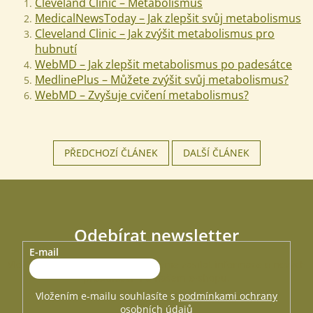
Cleveland Clinic – Metabolismus
MedicalNewsToday – Jak zlepšit svůj metabolismus
Cleveland Clinic – Jak zvýšit metabolismus pro
hubnutí
WebMD – Jak zlepšit metabolismus po padesátce
MedlinePlus – Můžete zvýšit svůj metabolismus?
WebMD – Zvyšuje cvičení metabolismus?
PŘEDCHOZÍ ČLÁNEK
DALŠÍ ČLÁNEK
Odebírat newsletter
E-mail
Vložte svůj e-mail a my vám budeme zasílat informace o nových
produktech na našem e-shopu.
Vložením e-mailu souhlasíte s
podmínkami ochrany
osobních údajů