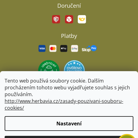
Doručení
Platby
Tento web používá soubory cookie. Dalším
procházením tohoto webu vyjadřujete souhlas s jejich
používáním.
http://www.herbavia.cz/zasady-pouzivani-souboru-
cookies/
Vytvořil Shoptet
&
BARTS
Nastavení
Copyright 2026
Herbavia.cz
. Všechna práva vyhrazena.