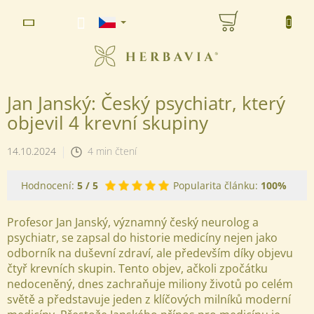
Přejít
NÁKUPNÍ
na
www.herbavia.cz - Chat
obsah
KOŠÍK
Jan Janský: Český psychiatr, který
objevil 4 krevní skupiny
14.10.2024
4 min čtení
Hodnocení:
5
/ 5
Popularita článku:
100%
Profesor Jan Janský, významný český neurolog a
psychiatr, se zapsal do historie medicíny nejen jako
odborník na duševní zdraví, ale především díky objevu
čtyř krevních skupin. Tento objev, ačkoli zpočátku
nedoceněný, dnes zachraňuje miliony životů po celém
světě a představuje jeden z klíčových milníků moderní