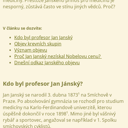
medicíny. Přestože Janského přínos pro medicínu je
nesporný, zůstává často ve stínu jiných vědců. Proč?
V článku se dozvíte:
Kdo byl profesor Jan Janský
Objev krevních skupin
Význam objevu
Proč Jan Janský nezískal Nobelovu cenu?
Dnešní odkaz Janského objevu
Kdo byl profesor Jan Jánský?
Jan Janský se narodil 3. dubna 1873¹ na Smíchově v
Praze. Po absolvování gymnázia se rozhodl pro studium
medicíny na Karlo-Ferdinandově univerzitě, kterou
úspěšně dokončil v roce 1898¹.
Mimo jiné byl vášnivý
rybář a sportovec, angažoval se například v 1. Spolku
smíchovských cyklistů.