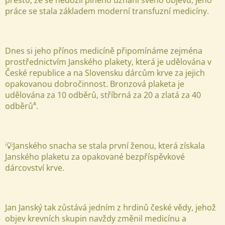
přesto, že se nedožil plného uznání svého objevu, jeho
práce se stala základem moderní transfuzní medicíny.
Dnes si jeho přínos medicíně připomínáme zejména
prostřednictvím Janského plakety, která je udělována v
České republice a na Slovensku dárcům krve za jejich
opakovanou dobročinnost. Bronzová plaketa je
udělována za 10 odběrů, stříbrná za 20 a zlatá za 40
odběrů
⁴
.
💡Janského snacha se stala první ženou, která získala
Janského plaketu za opakované bezpříspěvkové
dárcovství krve.
Jan Janský tak zůstává jedním z hrdinů české vědy, jehož
objev krevních skupin navždy změnil medicínu a