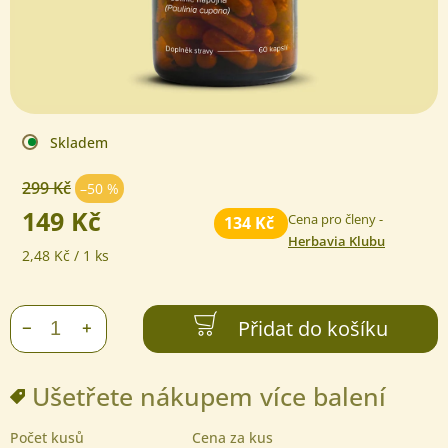
Skladem
299 Kč
–50 %
149 Kč
Cena pro členy -
134 Kč
Herbavia Klubu
Měrná
2,48 Kč / 1 ks
cena:
Přidat do košíku
+
−
Ušetřete nákupem více balení
Počet kusů
Cena za kus