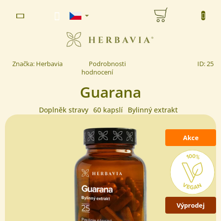
Přejít
NÁKUPNÍ
na
www.herbavia.cz - Chat
obsah
KOŠÍK
Průměrné
Značka:
Herbavia
Podrobnosti
ID:
25
hodnocení
hodnocení
produktu
Guarana
je
5,0
z 5
Doplněk stravy
60 kapslí
Bylinný extrakt
hvězdiček.
Akce
Výprodej