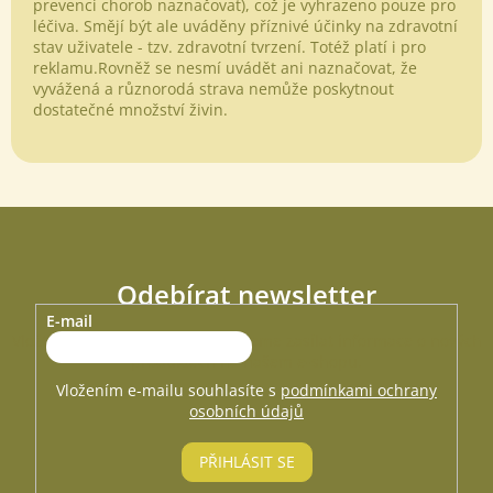
prevenci chorob naznačovat), což je vyhrazeno pouze pro
léčiva. Smějí být ale uváděny příznivé účinky na zdravotní
stav uživatele - tzv. zdravotní tvrzení. Totéž platí i pro
reklamu.Rovněž se nesmí uvádět ani naznačovat, že
vyvážená a různorodá strava nemůže poskytnout
dostatečné množství živin.
Odebírat newsletter
E-mail
Vložte svůj e-mail a my vám budeme zasílat informace o nových
produktech na našem e-shopu.
Vložením e-mailu souhlasíte s
podmínkami ochrany
osobních údajů
PŘIHLÁSIT SE