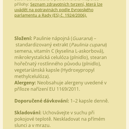
přílohy:
Seznam zdravotních tvrzení, která lze
uvádět na potravinách podle Evropského
parlamentu a Rady (ES) č. 1924/2006).
Složení:
Paulinie nápojná (
Guarana
)
–
standardizovaný extrakt (
Paulinia cupana
)
semena, vitamín C (kyselina L-askorbová),
mikrokrystalická celulóza (plnidlo), stearan
hořečnatý rostlinného původu (plnidlo),
vegetariánská
kapsle (Hydroxypropyl
methylcelulóza).
Alergeny:
Neobsahuje alergeny uvedené v
příloze nařízení EU 1169/2011
.
Doporučené dávkování:
1
–
2 kapsle denně.
Skladování:
Uchovávejte v suchu při
pokojové teplotě. Neskladovat na přímém
slunci a v mrazu.