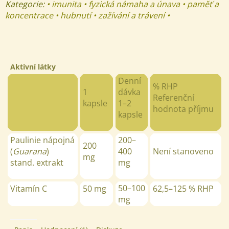
Kategorie:
• imunita • fyzická námaha a únava • paměť a
koncentrace • hubnutí • zažívání a trávení •
Aktivní látky
Denní
% RHP
1
dávka
Referenční
kapsle
1
–
2
hodnota příjmu
kapsle
Paulinie nápojná
200
–
200
(
Guarana
)
400
Není stanoveno
mg
stand. extrakt
mg
50
–
100
Vitamín C
50 mg
62,5
–
125 % RHP
mg