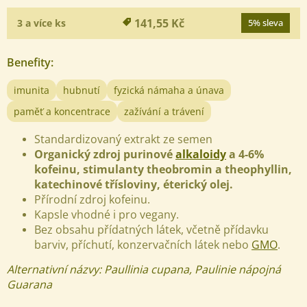
141,55 Kč
3 a více ks
5% sleva
Benefity
:
imunita
hubnutí
fyzická námaha a únava
paměť a koncentrace
zažívání a trávení
Standardizovaný extrakt ze semen
Organický zdroj purinové
alkaloidy
a 4-6%
kofeinu, stimulanty theobromin a theophyllin,
katechinové třísloviny, éterický olej.
Přírodní zdroj kofeinu.
Kapsle vhodné i pro vegany.
Bez obsahu přídatných látek, včetně přídavku
barviv, příchutí, konzervačních látek nebo
GMO
.
Alternativní názvy: Paullinia cupana, Paulinie nápojná
Guarana