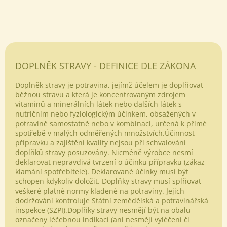
DOPLNĚK STRAVY - DEFINICE DLE ZÁKONA
Doplněk stravy je potravina, jejímž účelem je doplňovat
běžnou stravu a která je koncentrovaným zdrojem
vitaminů a minerálních látek nebo dalších látek s
nutričním nebo fyziologickým účinkem, obsažených v
potravině samostatně nebo v kombinaci, určená k přímé
spotřebě v malých odměřených množstvích.Účinnost
přípravku a zajištění kvality nejsou při schvalování
doplňků stravy posuzovány. Nicméně výrobce nesmí
deklarovat nepravdivá tvrzení o účinku přípravku (zákaz
klamání spotřebitele). Deklarované účinky musí být
schopen kdykoliv doložit. Doplňky stravy musí splňovat
veškeré platné normy kladené na potraviny. Jejich
dodržování kontroluje Státní zemědělská a potravinářská
Odeslat
inspekce (SZPI).Doplňky stravy nesmějí být na obalu
označeny léčebnou indikací (ani nesmějí vyléčení či
Powered by chaterimo