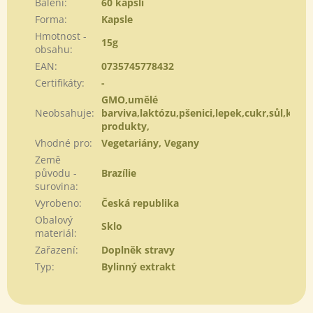
Balení
:
60 kapslí
Forma
:
Kapsle
Hmotnost -
15g
obsahu
:
EAN
:
0735745778432
Certifikáty
:
-
GMO,umělé
Neobsahuje
:
barviva,laktózu,pšenici,lepek,cukr,sůl,kvasn
produkty,
Vhodné pro
:
Vegetariány, Vegany
Země
původu -
Brazílie
surovina
:
Vyrobeno
:
Česká republika
Obalový
Sklo
materiál
:
Zařazení
:
Doplněk stravy
Typ
:
Bylinný extrakt