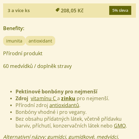
208,05 Kč
3 a více ks
5% sleva
Benefity
:
imunita
antioxidant
Přírodní produkt
60 medvídků / doplněk stravy
Pektinové bonbóny pro nejmenší
Zdroj
vitamínu C
a
zinku
pro nejmenší.
Přírodní zdroj
antioxidantů
.
Bonbóny vhodné i pro vegany.
Bez obsahu přídatných látek, včetně přídavku
barviv, příchutí, konzervačních látek nebo
GMO
.
Alternativní názvy: gumídci, gumídkové, medvídci,