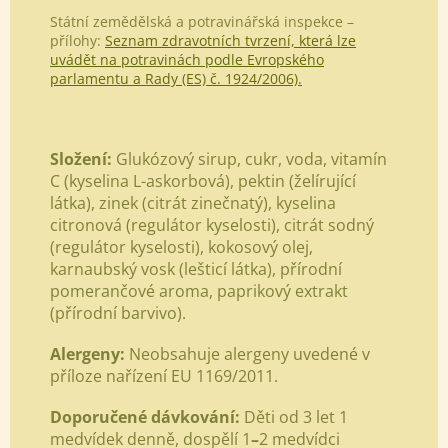
Státní zemědělská a potravinářská inspekce –
přílohy:
Seznam zdravotních tvrzení, která lze
uvádět na potravinách podle Evropského
parlamentu a Rady (ES) č. 1924/2006).
Složení:
Glukózový sirup, cukr, voda, vitamín
C (kyselina L-askorbová), pektin (želírující
látka), zinek (citrát zinečnatý), kyselina
citronová (regulátor kyselosti), citrát sodný
(regulátor kyselosti), kokosový olej,
karnaubský vosk (lešticí látka), přírodní
pomerančové aroma, paprikový extrakt
(přírodní barvivo).
Alergeny:
Neobsahuje alergeny uvedené v
příloze nařízení EU 1169/2011.
Doporučené dávkování:
Děti od 3 let 1
medvídek denně, dospělí 1
–
2 medvídci