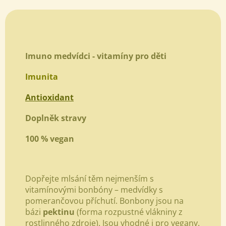
Imuno medvídci - vitamíny pro děti
Imunita
Antioxidant
Doplněk stravy
100 % vegan
Dopřejte mlsání těm nejmenším s
vitamínovými bonbóny –
medvídky s
pomerančovou příchutí. Bonbony jsou na
bázi
pektinu
(forma rozpustné vlákniny z
rostlinného zdroje). Jsou vhodné i pro vegany.