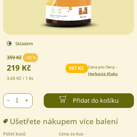
Skladem
359 Kč
–39 %
219 Kč
Cena pro členy -
197 Kč
Herbavia Klubu
Měrná
3,65 Kč / 1 ks
cena:
Přidat do košíku
+
−
Ušetřete nákupem více balení
Počet kusů
Cena za kus