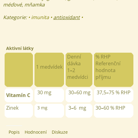
méďové, mňamka
Kategorie:
• imunita •
antioxidant
•
Aktivní látky
Denní
% RHP
dávka
Referenční
1
medvídek
1
–
2
hodnota
medvídci
příjmu
30 mg
30
–
60 mg
37,5
–
75 % RHP
Vitamín C
Zinek
3
–
6 mg
30
–
60 % RHP
3 mg
Popis
Hodnocení
Diskuze