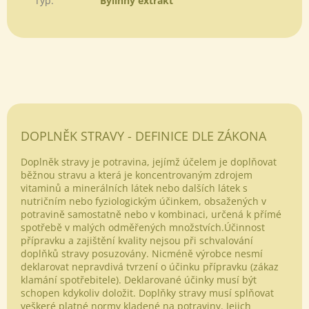
Typ
:
Bylinný extrakt
DOPLNĚK STRAVY - DEFINICE DLE ZÁKONA
Doplněk stravy je potravina, jejímž účelem je doplňovat
běžnou stravu a která je koncentrovaným zdrojem
vitaminů a minerálních látek nebo dalších látek s
nutričním nebo fyziologickým účinkem, obsažených v
potravině samostatně nebo v kombinaci, určená k přímé
spotřebě v malých odměřených množstvích.Účinnost
přípravku a zajištění kvality nejsou při schvalování
doplňků stravy posuzovány. Nicméně výrobce nesmí
deklarovat nepravdivá tvrzení o účinku přípravku (zákaz
klamání spotřebitele). Deklarované účinky musí být
schopen kdykoliv doložit. Doplňky stravy musí splňovat
veškeré platné normy kladené na potraviny. Jejich
Odeslat