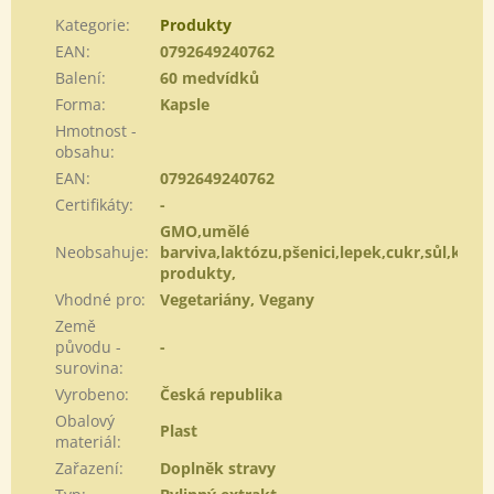
Kategorie
:
Produkty
EAN
:
0792649240762
Balení
:
60 medvídků
Forma
:
Kapsle
Hmotnost -
obsahu
:
EAN
:
0792649240762
Certifikáty
:
-
GMO,umělé
Neobsahuje
:
barviva,laktózu,pšenici,lepek,cukr,sůl,kvasn
produkty,
Vhodné pro
:
Vegetariány, Vegany
Země
původu -
-
surovina
:
Vyrobeno
:
Česká republika
Obalový
Plast
materiál
:
Zařazení
:
Doplněk stravy