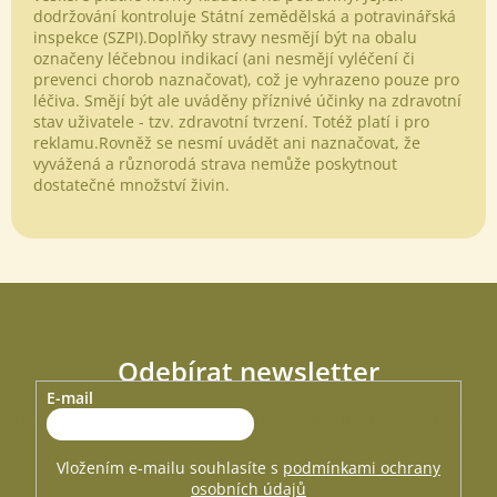
dodržování kontroluje Státní zemědělská a potravinářská
Powered by chaterimo
inspekce (SZPI).Doplňky stravy nesmějí být na obalu
označeny léčebnou indikací (ani nesmějí vyléčení či
prevenci chorob naznačovat), což je vyhrazeno pouze pro
léčiva. Smějí být ale uváděny příznivé účinky na zdravotní
stav uživatele - tzv. zdravotní tvrzení. Totéž platí i pro
reklamu.Rovněž se nesmí uvádět ani naznačovat, že
vyvážená a různorodá strava nemůže poskytnout
dostatečné množství živin.
Odebírat newsletter
E-mail
Vložte svůj e-mail a my vám budeme zasílat informace o nových
produktech na našem e-shopu.
Vložením e-mailu souhlasíte s
podmínkami ochrany
osobních údajů