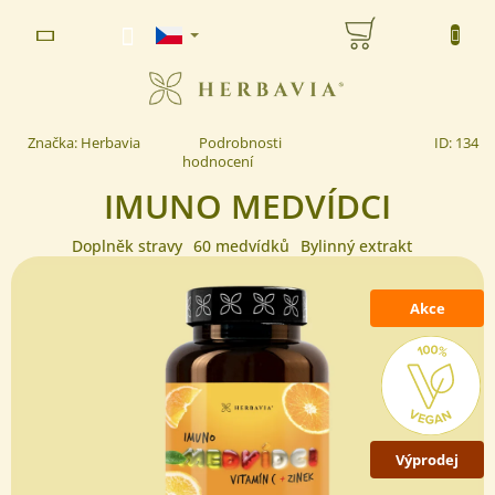
Přejít
NÁKUPNÍ
na
www.herbavia.cz - Chat
obsah
KOŠÍK
Průměrné
Značka:
Herbavia
Podrobnosti
ID:
134
hodnocení
hodnocení
produktu
IMUNO MEDVÍDCI
je
0,0
z 5
Doplněk stravy
60 medvídků
Bylinný extrakt
hvězdiček.
Akce
Výprodej