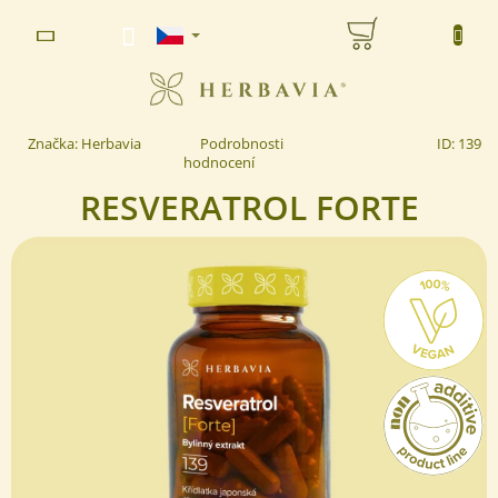
Přejít
NÁKUPNÍ
na
www.herbavia.cz - Chat
obsah
KOŠÍK
Průměrné
Značka:
Herbavia
Podrobnosti
ID:
139
hodnocení
hodnocení
produktu
RESVERATROL FORTE
je
5,0
z 5
hvězdiček.