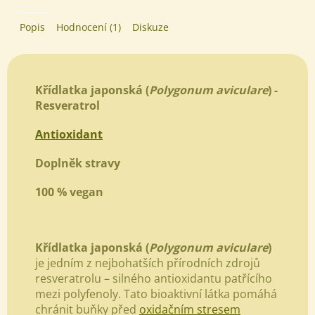
Popis
Hodnocení (1)
Diskuze
Křídlatka japonská (
Polygonum aviculare
) -
Resveratrol
Antioxidant
Doplněk stravy
​100 % vegan
Křídlatka japonská (
Polygonum aviculare
)
je jedním z nejbohatších přírodních zdrojů
resveratrolu – silného antioxidantu patřícího
mezi polyfenoly. Tato bioaktivní látka pomáhá
chránit buňky před
oxidačním stresem