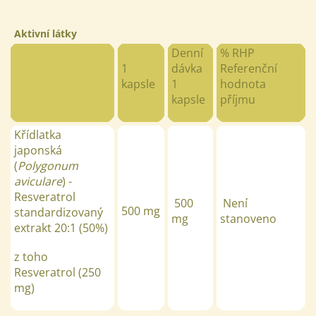
Aktivní látky
Denní
% RHP
1
dávka
Referenční
kapsle
1
hodnota
kapsle
příjmu
Křídlatka
japonská
(
Polygonum
aviculare
) -
Resveratrol
500
Není
500
mg
standardizovaný
mg
stanoveno
extrakt 20:1 (50%)
z toho
Resveratrol (250
mg)