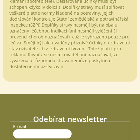
klamání spotřebitele). Deklarované účinky musí být
schopen kdykoliv doložit. Doplňky stravy musí splňovat
veškeré platné normy kladené na potraviny. Jejich
dodržování kontroluje Státní zemědělská a potravinářská
inspekce (SZPI).Doplňky stravy nesmějí být na obalu
označeny léčebnou indikací (ani nesmějí vyléčení či
prevenci chorob naznačovat), což je vyhrazeno pouze pro
léčiva. Smějí být ale uváděny příznivé účinky na zdravotní
stav uživatele - tzv. zdravotní tvrzení. Totéž platí i pro
Odeslat
reklamu.Rovněž se nesmí uvádět ani naznačovat, že
vyvážená a různorodá strava nemůže poskytnout
Powered by chaterimo
dostatečné množství živin.
Odebírat newsletter
E-mail
Vložte svůj e-mail a my vám budeme zasílat informace o nových
produktech na našem e-shopu.