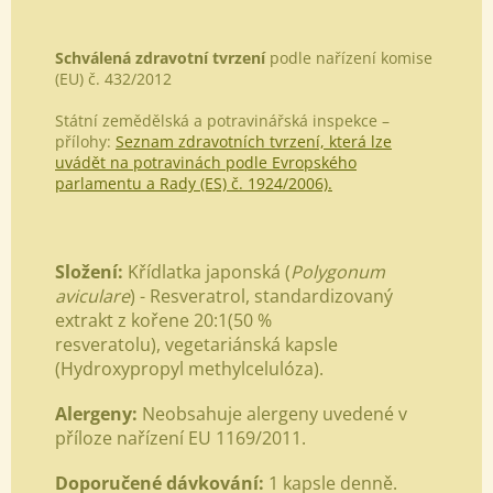
Schválená zdravotní tvrzení
podle nařízení komise
(EU) č. 432/2012
Státní zemědělská a potravinářská inspekce –
přílohy:
Seznam zdravotních tvrzení, která lze
uvádět na potravinách podle Evropského
parlamentu a Rady (ES) č. 1924/2006).
Složení:
Křídlatka japonská (
Polygonum
aviculare
) - Resveratrol,
standardizovaný
extrakt z kořene 20:1(50 %
resveratolu),
vegetariánská kapsle
(Hydroxypropyl methylcelulóza).
Alergeny:
Neobsahuje alergeny uvedené v
příloze nařízení EU 1169/2011.
Doporučené dávkování:
1
kapsle denně.