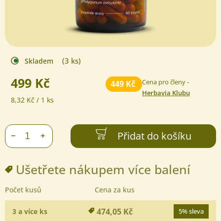
(3 ks)
Skladem
499 Kč
Cena pro členy -
449 Kč
Herbavia Klubu
Měrná
8,32 Kč / 1 ks
cena:
Přidat do košíku
+
−
Ušetřete nákupem více balení
Počet kusů
Cena za kus
474,05 Kč
3 a více ks
5% sleva