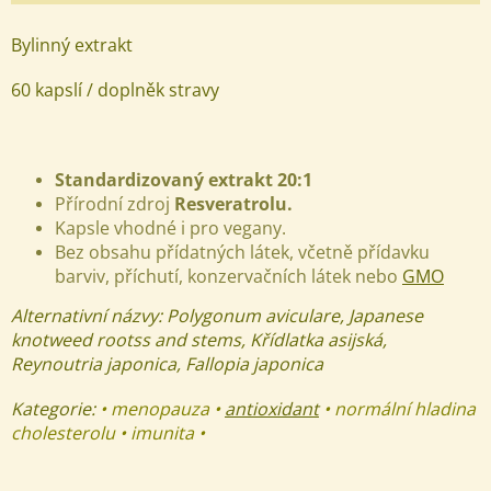
Bylinný extrakt
60 kapslí / doplněk stravy
Standardizovaný extrakt 20:1
Přírodní zdroj
Resveratrolu.
Kapsle vhodné i pro vegany.
Bez obsahu přídatných látek, včetně přídavku
barviv, příchutí, konzervačních látek nebo
GMO
Alternativní názvy:
Polygonum aviculare, Japanese
knotweed rootss and stems, Křídlatka asijská,
Reynoutria japonica, Fallopia japonica
Kategorie:
• menopauza •
antioxidant
• normální hladina
cholesterolu • imunita •