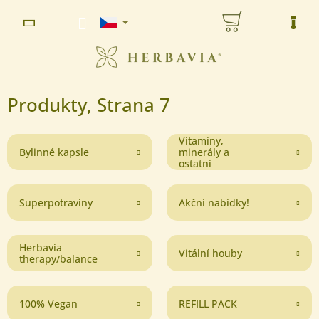
Přejít
NÁKUPNÍ
na
www.herbavia.cz - Chat
obsah
KOŠÍK
Produkty
, Strana 7
Vitamíny,
Bylinné kapsle
minerály a
ostatní
Superpotraviny
Akční nabídky!
Herbavia
Vitální houby
therapy/balance
100% Vegan
REFILL PACK