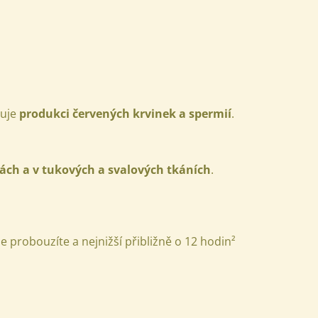
ňuje
produkci červených krvinek a spermií
.
nách a v tukových a svalových tkáních
.
se probouzíte a nejnižší přibližně o 12 hodin
²