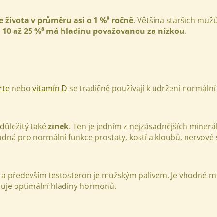
ce života v průměru asi o 1 %⁸ ročně
. Většina starších muž
e
10 až 25 %⁸ má hladinu považovanou za nízkou
.
rte
nebo
vitamín D
se tradičně používají k
udržení normální
důležitý také
zinek
. Ten je jedním z nejzásadnějších miner
odná pro normální funkce prostaty, kostí a kloubů, nervové
, a především testosteron je mužským palivem. Je vhodné m
oruje optimální hladiny hormonů.