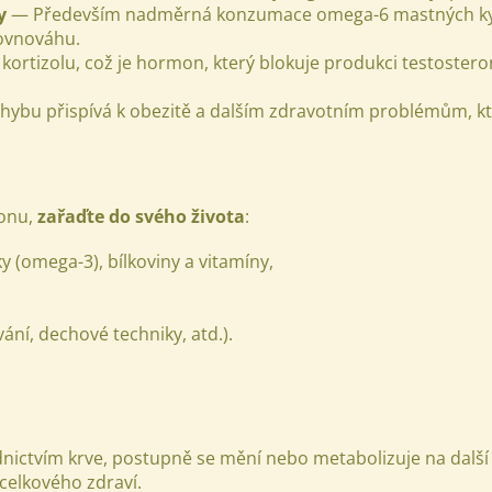
y
— Především nadměrná konzumace omega-6 mastných kys
ovnováhu.
kortizolu, což je hormon, který blokuje produkci testoster
ybu přispívá k obezitě a dalším zdravotním problémům, kt
ronu,
zařaďte do svého života
:
 (omega-3), bílkoviny a vitamíny,
ání, dechové techniky, atd.).
nictvím krve, postupně se mění nebo metabolizuje na další
 celkového zdraví.