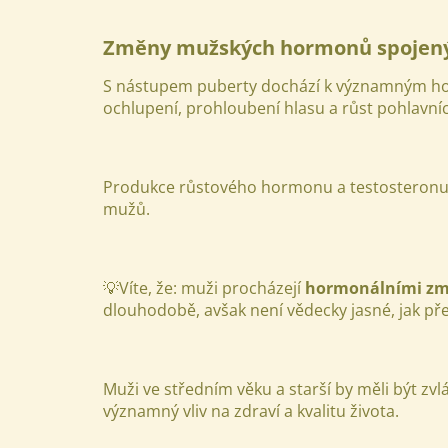
Změny mužských hormonů spojen
S nástupem puberty dochází k významným hor
ochlupení, prohloubení hlasu a růst pohlavní
Produkce růstového hormonu a testosteronu pok
mužů.
💡Víte, že: muži procházejí
hormonálními změ
dlouhodobě, avšak není vědecky jasné, jak p
Muži ve středním věku a starší by měli být zv
významný vliv na zdraví a kvalitu života.