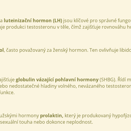
a
luteinizační hormon (LH)
jsou klíčové pro správné fun
je produkci testosteronu v těle, čímž zajišťuje rovnováhu 
ol
, často považovaný za ženský hormon. Ten ovlivňuje libido,
jišťuje
g
lobulin vázající pohlavní hormony
(SHBG). Řídí m
nebo nedostatečné hladiny volného, nevázaného testosteron
funkce.
i mužskými hormony
prolaktin,
který je produkovaný hypofýz
á sexuální touha nebo dokonce neplodnost.