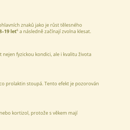
avních znaků jako je růst tělesného
–19 let
⁶ a následně začínají zvolna klesat.
jen fyzickou kondici, ale i kvalitu života
mco prolaktin stoupá. Tento efekt je pozorován
 nebo kortizol, protože s věkem mají