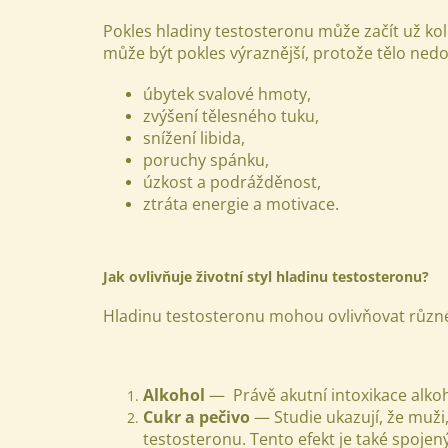
Pokles hladiny testosteronu může začít už ko
může být pokles výraznější, protože tělo ned
úbytek svalové hmoty,
zvýšení tělesného tuku,
snížení libida,
poruchy spánku,
úzkost a podrážděnost,
ztráta energie a motivace.
Jak ovlivňuje životní styl hladinu testosteronu?
Hladinu testosteronu mohou ovlivňovat různé f
Alkohol
— Právě akutní intoxikace alk
Cukr a pečivo
— Studie ukazují, že muži,
testosteronu. Tento efekt je také spojen