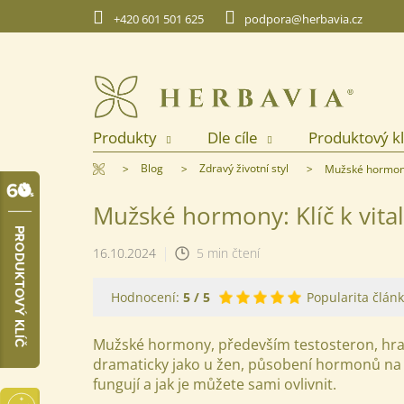
Přejít
+420 601 501 625
podpora@herbavia.cz
na
obsah
Produkty
Dle cíle
Produktový kl
Domů
Blog
Zdravý životní styl
Mužské hormony: 
Mužské hormony: Klíč k vitali
16.10.2024
5 min čtení
Hodnocení:
5
/ 5
Popularita článk
Mužské hormony, především testosteron, hrají
dramaticky jako u žen, působení hormonů na 
fungují a jak je můžete sami ovlivnit.