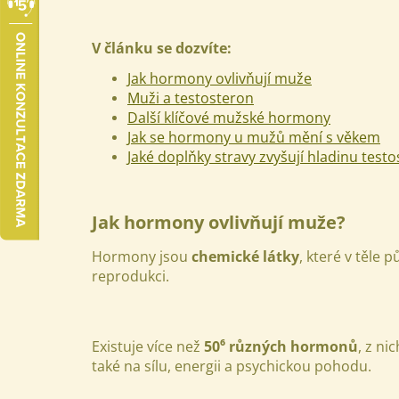
V článku se dozvíte:
Jak hormony ovlivňují muže
Muži a testosteron
Další klíčové mužské hormony
Jak se hormony u mužů mění s věkem
Jaké doplňky stravy zvyšují hladinu test
Jak hormony ovlivňují muže?
Hormony jsou
chemické látky
, které v těle 
reprodukci.
Existuje více než
50⁶ různých hormonů
, z ni
také na sílu, energii a psychickou pohodu.