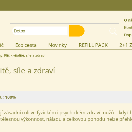
O n
Kon
HLEDAT
Dopr
íč
Eco cesta
Novinky
REFILL PACK
2+1 
Klíč k vitalitě, síle a zdraví
tě, síle a zdraví
u:
100%
 zásadní roli ve fyzickém i psychickém zdraví mužů. I když
tělesnou výkonnost, náladu a celkovou pohodu nelze přehl