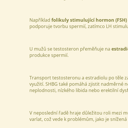
Například
folikuly stimulující hormon (FSH)
podporuje tvorbu spermií, zatímco LH stimulu
U mužů se testosteron přeměňuje na
estradi
produkce spermií.
Transport testosteronu a estradiolu po těle za
využití. SHBG také pomáhá zjistit nadměrné 
neplodnosti, nízkého libida nebo erektilní dys
V neposlední řadě hraje důležitou roli mez
varlat, což vede k problémům, jako je snížen