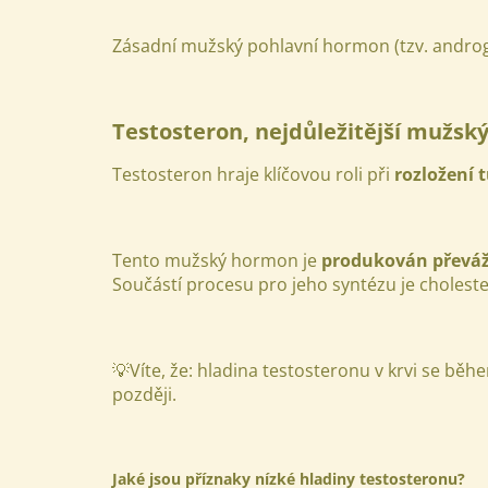
Zásadní mužský pohlavní hormon (tzv. androg
Testosteron, nejdůležitější mužs
Testosteron hraje klíčovou roli při
rozložení 
Tento mužský hormon je
produkován převážn
Součástí procesu pro jeho syntézu je cholest
💡Víte, že: hladina testosteronu v krvi se bě
později.
Jaké jsou příznaky nízké hladiny testosteronu?