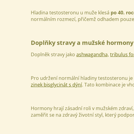
Hladina testosteronu u muže klesá
po 40. ro
normálním rozmezí, přičemž odhadem pouz
Doplňky stravy a mužské hormony
Doplněk stravy jako
ashwagandha,
tribulus fo
Pro udržení normální hladiny testosteronu je 
zinek bisglycinát s dýní
. Tato kombinace je vh
Hormony hrají zásadní roli v mužském zdraví
zaměřit se na zdravý životní styl, který podp