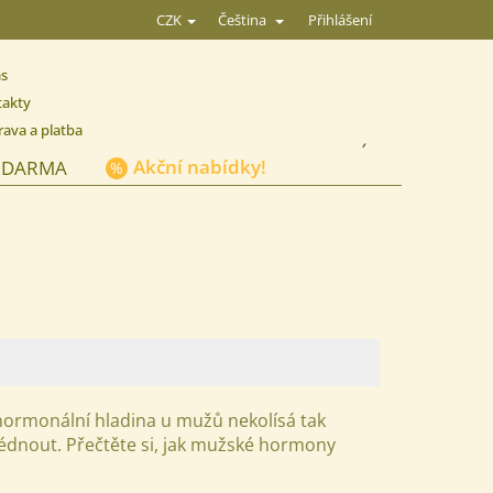
Přihlášení
CZK
Čeština
ás
takty
ava a platba
NÁKUPNÍ
Akční nabídky!
ZDARMA
KOŠÍK
 hormonální hladina u mužů nekolísá tak
édnout. Přečtěte si, jak mužské hormony