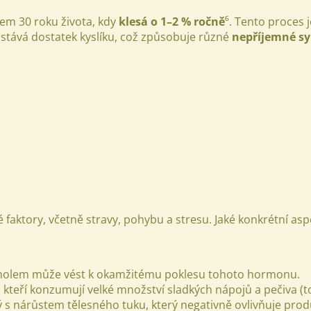
www.
lem 30 roku života, kdy
klesá o 1–2 % ročně
⁶. Tento proces 
ostává dostatek kyslíku, což způsobuje různé
nepříjemné 
aktory, včetně stravy, pohybu a stresu. Jaké konkrétní asp
oholem může vést k okamžitému poklesu tohoto hormonu.
 kteří konzumují velké množství sladkých nápojů a pečiva (t
ý s nárůstem tělesného tuku, který negativně ovlivňuje prod