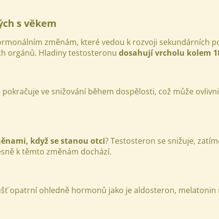
ých s věkem
monálním změnám, které vedou k rozvoji sekundárních pohl
ch orgánů. Hladiny testosteronu
dosahují vrcholu kolem 18
račuje ve snižování během dospělosti, což může ovlivnit ne
nami, když se stanou otci
? Testosteron se snižuje, zatí
řesně k těmto změnám dochází.
lášť opatrní ohledně hormonů jako je aldosteron, melatonin