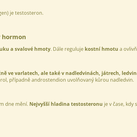
en) je testosteron.
ký hormon
tuku a svalové hmoty
. Dále reguluje
kostní hmotu
a ovliv
ě ve varlatech, ale také v nadledvinách, játrech, ledvi
erol, případně androstendion uvolňovaný kůrou nadledvin.
hem dne mění.
Nejvyšší hladina testosteronu
je v čase, kdy 