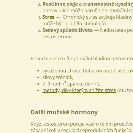
Rostlinné oleje a transmastné kyselin
potravinách může narušit hormonální r
Stres
— Chronický stres zvyšuje hladiny 
může být pro tělo stimulující.
Sedavý způsob života
— Nedostatek poh
testosteronu.
Pokud chcete mít optimální hladinu testoste
vyváženou stravu bohatou na zdravé tuky
silový trénink,
7–9 hodin⁷
spánku
denně,
metody, díky kterým snížíte stres
(otužov
Další mužské hormony
Když testosteron putuje vaším tělem prostřed
zásadní roli v regulaci reprodukčních funkcí a