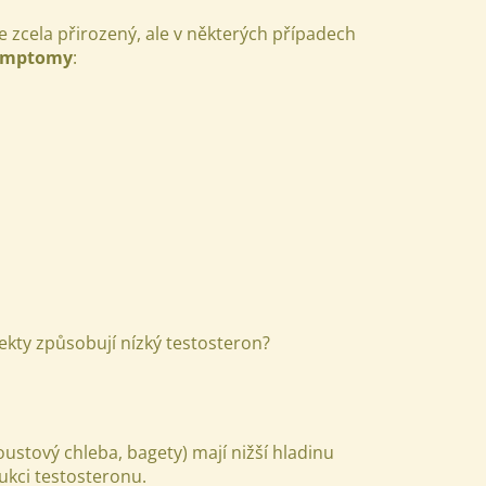
herbavia.cz - Chat
je zcela přirozený, ale v některých případech
symptomy
:
ekty způsobují nízký testosteron?
oustový chleba, bagety) mají nižší hladinu
ukci testosteronu.