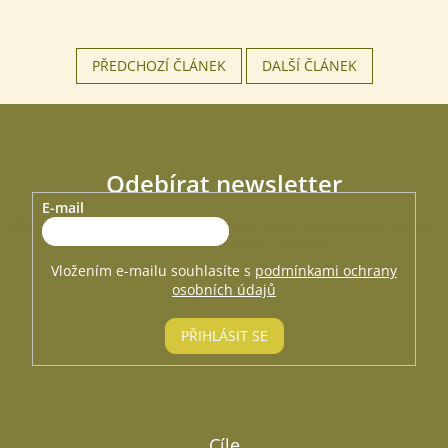
Odeslat
Powered by chaterimo
PŘEDCHOZÍ ČLÁNEK
DALŠÍ ČLÁNEK
Odebírat newsletter
E-mail
Vložte svůj e-mail a my vám budeme zasílat informace o nových
produktech na našem e-shopu.
Vložením e-mailu souhlasíte s
podmínkami ochrany
osobních údajů
PŘIHLÁSIT SE
Cíle