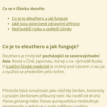
Co se v článku dozvíte
:
Co je to eleuthero a jak funguje
Jaké jsou potvrzené zdravotní přínosy
Nejčastější rizika a vedlejší účinky
Co je to eleuthero a jak funguje?
Eleuthero je trnitý keř
pocházející ze severovýchodní
Asie
. Roste v Číně, Japonsku, Koreji a na východě Ruska.
V
tradiční čínské medicíně
je známý pod názvem
ci wu jia
a využívá se především jeho kořen.
Přestože bývá označován jako sibiřský ženšen, botanicky
s pravým ženšenem příbuzný není. Na rozdíl od druhů
Panax ginseng
nebo
Panax quinquefolius
neobsahuje
ginsenosidy a jedná se o zcela odlišnou rostlinu.