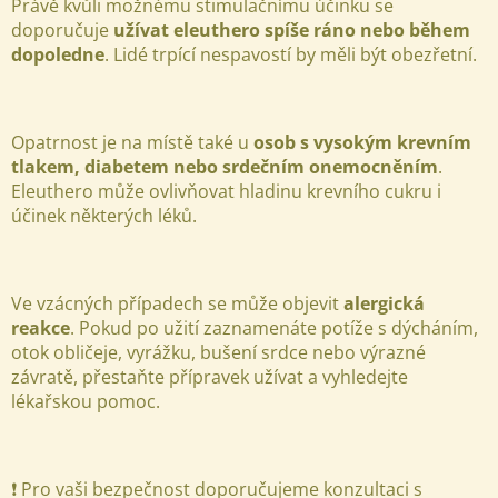
Právě kvůli možnému stimulačnímu účinku se
doporučuje
užívat eleuthero spíše ráno nebo během
dopoledne
. Lidé trpící nespavostí by měli být obezřetní.
Opatrnost je na místě také u
osob s vysokým krevním
tlakem, diabetem nebo srdečním onemocněním
.
Eleuthero může ovlivňovat hladinu krevního cukru i
účinek některých léků.
Ve vzácných případech se může objevit
alergická
reakce
. Pokud po užití zaznamenáte potíže s dýcháním,
otok obličeje, vyrážku, bušení srdce nebo výrazné
závratě, přestaňte přípravek užívat a vyhledejte
lékařskou pomoc.
❗ Pro vaši bezpečnost doporučujeme konzultaci s