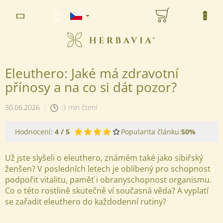
Přejít
NÁKUPNÍ
na
www.herbavia.cz - Chat
obsah
KOŠÍK
Eleuthero: Jaké má zdravotní
přínosy a na co si dát pozor?
30.06.2026
3 min čtení
Hodnocení:
4 / 5
Popularita článku:
50%
Už jste slyšeli o eleuthero, známém také jako sibiřský
ženšen? V posledních letech je oblíbený pro schopnost
podpořit vitalitu, paměť i obranyschopnost organismu.
Co o této rostlině skutečně ví současná věda? A vyplatí
se zařadit eleuthero do každodenní rutiny?