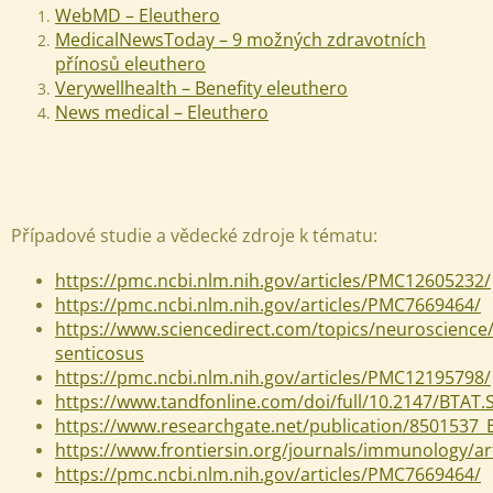
WebMD – Eleuthero
MedicalNewsToday – 9 možných zdravotních
přínosů eleuthero
Verywellhealth – Benefity eleuthero
News medical – Eleuthero
Případové studie a vědecké zdroje k tématu:
https://pmc.ncbi.nlm.nih.gov/articles/PMC12605232/
https://pmc.ncbi.nlm.nih.gov/articles/PMC7669464/
https://www.sciencedirect.com/topics/neuroscience
senticosus
https://pmc.ncbi.nlm.nih.gov/articles/PMC12195798/
https://www.tandfonline.com/doi/full/10.2147/BTAT
https://www.researchgate.net/publication/8501537_E
https://www.frontiersin.org/journals/immunology/ar
https://pmc.ncbi.nlm.nih.gov/articles/PMC7669464/