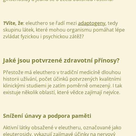
❓
Víte, že
: eleuthero se řadí mezi
adaptogeny
, tedy
skupinu látek, které mohou organismu pomáhat lépe
zvládat fyzickou i psychickou zátěž?
Jaké jsou potvrzené zdravotní přínosy?
Přestože má eleuthero v tradiční medicíně dlouhou
historii užívání, počet účinků potvrzených kvalitními
klinickými studiemi je zatím poměrně omezený. I tak
existuje několik oblastí, které vědce zajímají nejvíce.
Snížení únavy a podpora paměti
Aktivní látky obsažené v eleutheru, označované jako
eleuterosidy, vykazují zajímavé účinky na nervový