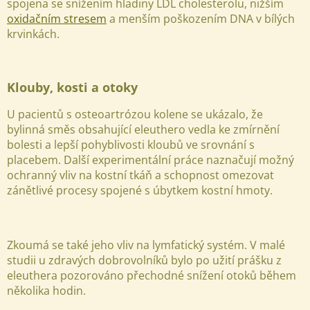
spojena se snížením hladiny LDL cholesterolu, nižším
oxidačním stresem
a menším poškozením DNA v bílých
krvinkách.
Klouby, kosti a otoky
U pacientů s osteoartrózou kolene se ukázalo, že
bylinná směs obsahující eleuthero vedla ke zmírnění
bolesti a lepší pohyblivosti kloubů ve srovnání s
placebem.
Další experimentální práce naznačují možný
ochranný vliv na kostní tkáň a schopnost omezovat
zánětlivé procesy spojené s úbytkem kostní hmoty.
Zkoumá se také jeho vliv na lymfatický systém. V malé
studii u zdravých dobrovolníků bylo po užití prášku z
eleuthera pozorováno přechodné snížení otoků během
několika hodin.