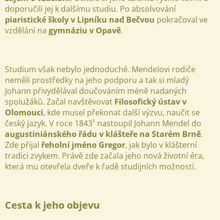
doporučili jej k dalšímu studiu. Po absolvování
piaristické školy v Lipníku nad Bečvou
pokračoval ve
vzdělání na
gymnáziu v Opavě
.
Studium však nebylo jednoduché. Mendelovi rodiče
neměli prostředky na jeho podporu a tak si mladý
Johann přivydělával doučováním méně nadaných
spolužáků. Začal navštěvovat
Filosofický ústav v
Olomouci
, kde musel překonat další výzvu, naučit se
český jazyk.
V roce 1843¹ nastoupil Johann Mendel do
augustiniánského řádu v klášteře na Starém Brně
.
Zde přijal
řeholní jméno Gregor
, jak bylo v klášterní
tradici zvykem. Právě zde začala jeho nová životní éra,
která mu otevřela dveře k řadě studijních možností.
Cesta k jeho objevu