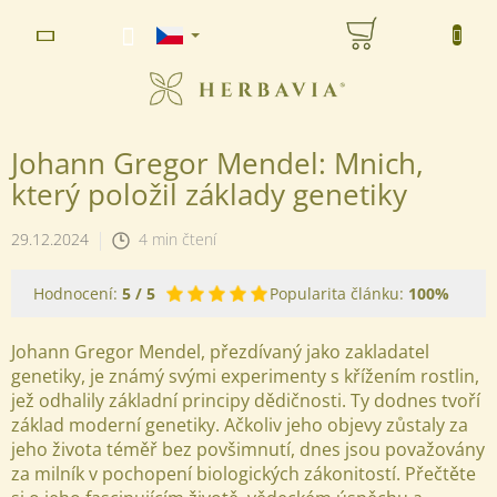
Přejít
NÁKUPNÍ
na
www.herbavia.cz - Chat
obsah
KOŠÍK
Johann Gregor Mendel: Mnich,
který položil základy genetiky
29.12.2024
4 min čtení
Hodnocení:
5
/ 5
Popularita článku:
100%
Johann Gregor Mendel, přezdívaný jako zakladatel
genetiky, je známý svými experimenty s křížením rostlin,
jež odhalily základní principy dědičnosti. Ty dodnes tvoří
základ moderní genetiky. Ačkoliv jeho objevy zůstaly za
jeho života téměř bez povšimnutí, dnes jsou považovány
za milník v pochopení biologických zákonitostí. Přečtěte