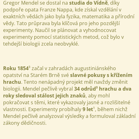
Gregor Mendel se dostal na
studia do Vídně
, díky
podpoře opata Franze Nappa, kde získal vzdělání v
exaktních vědách jako byla fyzika, matematika a přírodní
vědy. Tato průprava byla klíčová pro jeho pozdější
experimenty. Naučil se plánovat a vyhodnocovat
experimenty pomocí statistických metod, což bylo v
tehdejší biologii zcela neobvyklé.
Roku 1854
³ začal v zahradách augustiniánského
opatství na Starém Brně své
slavné pokusy s křížením
hrachu
. Tento nenápadný projekt měl navždy změnit
biologii. Mendel pečlivě vybral
34 odrůd³ hrachu a dva
roky sledoval stálost jejich znaků
, aby mohl
pokračovat s těmi, které vykazovaly jasné a rozlišitelné
vlastnosti. Experimenty probíhaly
9 let
¹, během nichž
Mendel pečlivě analyzoval výsledky a formuloval základní
zákony dědičnosti.