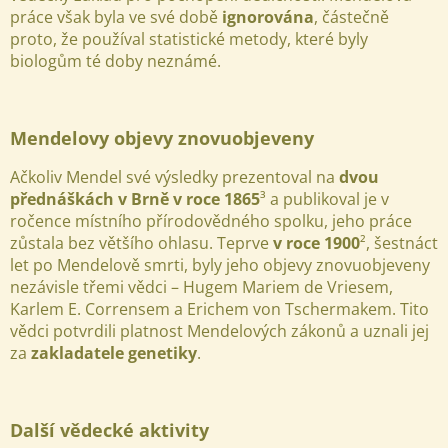
práce však byla ve své době
ignorována
, částečně
proto, že používal statistické metody, které byly
biologům té doby neznámé.
Mendelovy objevy znovuobjeveny
Ačkoliv Mendel své výsledky prezentoval na
dvou
přednáškách v Brně v roce 1865
³ a publikoval je v
ročence místního přírodovědného spolku, jeho práce
zůstala bez většího ohlasu. Teprve
v roce 1900
², šestnáct
let po Mendelově smrti, byly jeho objevy znovuobjeveny
nezávisle třemi vědci – Hugem Mariem de Vriesem,
Karlem E. Corrensem a Erichem von Tschermakem. Tito
vědci potvrdili platnost Mendelových zákonů a uznali jej
za
zakladatele genetiky
.
Další vědecké aktivity