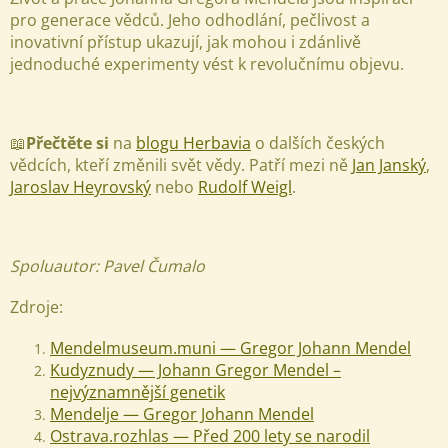
pro generace vědců. Jeho odhodlání, pečlivost a
inovativní přístup ukazují, jak mohou i zdánlivě
jednoduché experimenty vést k revolučnímu objevu.
📖
Přečtěte si
na
blogu Herbavia
o dalších českých
vědcích, kteří změnili svět vědy. Patří mezi ně
Jan Janský
,
Jaroslav Heyrovský
nebo
Rudolf Weigl
.
Spoluautor: Pavel Čumalo
Zdroje:
Mendelmuseum.muni —
Gregor Johann Mendel
Kudyznudy — Johann Gregor Mendel –
nejvýznamnější genetik
Mendelje — Gregor Johann Mendel
Ostrava.rozhlas — Před 200 lety se narodil