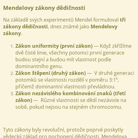
Mendelovy zákony dědičnosti
Na základě svých experimentů Mendel formuloval
tři
zákony dědičnosti
, dnes známé jako
Mendelovy
zákony
.
Zákon uniformity (první zákon)
— Když zkřížíme
dvě čisté linie, všechny potomci první generace
budou stejní a budou mít vlastnost podle
dominantního genu.
Zákon štěpení (druhý zákon)
— V druhé generaci
potomků se vlastnosti rozdělí v poměru 3:1⁵,
přičemž dominantní vlastnosti převládnou.
Zákon nezávislého kombinování znaků (třetí
zákon)
— Různé vlastnosti se dědí nezávisle na
sobě, pokud nejsou na stejném chromozomu.
Tyto zákony byly revoluční, protože poprvé poskytly
vědecký základ pro pochopení dědičnosti. Mendelova