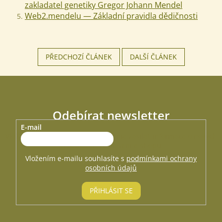
zakladatel genetiky Gregor Johann Mendel
Web2.mendelu — Základní pravidla dědičnosti
Odeslat
Powered by chaterimo
PŘEDCHOZÍ ČLÁNEK
DALŠÍ ČLÁNEK
Odebírat newsletter
E-mail
Vložte svůj e-mail a my vám budeme zasílat informace o nových
produktech na našem e-shopu.
Vložením e-mailu souhlasíte s
podmínkami ochrany
osobních údajů
PŘIHLÁSIT SE