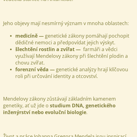
Jeho objevy mají nesmírný význam v mnoha oblastech:
medicíně —
genetické zákony pomáhají pochopit
dědičné nemoci a předpovídat jejich výskyt.
šlechtění rostlin a zvířat —
farmáři a vědci
využívají Mendelovy zákony při šlechtění plodin a
chovu zvířat.
forenzní věda —
genetické analýzy hrají klíčovou
roli při určování identity a otcovství.
Mendelovy zákony zůstávají základním kamenem
genetiky, ať už jde o
studium DNA, genetického
inženýrství nebo evoluční biologie
.
Život a práce Johanna Gregora Mendela jsou inspirací