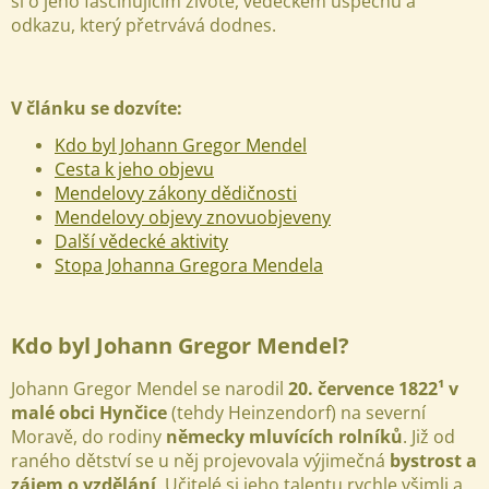
si o jeho fascinujícím životě, vědeckém úspěchu a
odkazu, který přetrvává dodnes.
V článku se dozvíte:
Kdo byl Johann Gregor Mendel
Cesta k jeho objevu
Mendelovy zákony dědičnosti
Mendelovy objevy znovuobjeveny
Další vědecké aktivity
Stopa Johanna Gregora Mendela
Kdo byl Johann Gregor Mendel?
Johann Gregor Mendel se narodil
20. července 1822¹ v
malé obci Hynčice
(tehdy Heinzendorf) na severní
Moravě, do rodiny
německy mluvících rolníků
. Již od
raného dětství se u něj projevovala výjimečná
bystrost a
zájem o vzdělání
. Učitelé si jeho talentu rychle všimli a