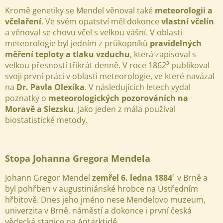
Kromě genetiky se Mendel věnoval také
meteorologii a
včelaření
. Ve svém opatství měl dokonce
vlastní včelín
a věnoval se chovu včel s velkou vášní.
V oblasti
meteorologie byl jedním z průkopníků
pravidelných
měření teploty a tlaku vzduchu
, která zapisoval s
velkou přesností třikrát denně. V roce 1862³ publikoval
svoji první práci v oblasti meteorologie, ve které navázal
na
Dr. Pavla Olexíka
. V následujících letech vydal
poznatky o
meteorologických pozorováních na
Moravě a Slezsku
. Jako jeden z mála používal
biostatistické metody.
Stopa Johanna Gregora Mendela
Johann Gregor Mendel
zemřel 6. ledna 1884
¹ v Brně a
byl pohřben v augustiniánské hrobce na Ústředním
hřbitově. Dnes jeho jméno nese Mendelovo muzeum,
univerzita v Brně, náměstí a dokonce i první česká
vědecká stanice na Antarktidě.